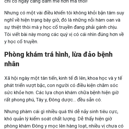
chỉ có ngày càng đam mê hơn mà thôi!
Nhưng có một vài điều khiến tôi không khỏi bận tâm suy
nghĩ về hiện trạng bây giờ, đó là những nỗi hàm oan và
sự thiệt thòi mà y học cổ truyền đang phải gánh chịu.
Tôi viết bài này mong các quý vị có cái nhìn đúng hơn về
y học cổ truyền.
Phòng khám trá hình, lừa đảo bệnh
nhân
Xã hội ngày một tân tiến, kinh tế đi lên, khoa học và y tế
phát triển vượt bậc, con người có điều kiện chăm sóc
sức khỏe hơn. Các lựa chọn khám chữa bệnh hiện giờ
rất phong phú, Tây y, Đông dược… đều sẵn có.
Nhưng phàm cái gì nhiều quá thì dễ nảy sinh tiêu cực,
khó quản lý kiểm soát chất lượng. Dễ thấy hiện giờ
phòng khám Đông y mọc lên hàng loạt, nhiều vị chưa có