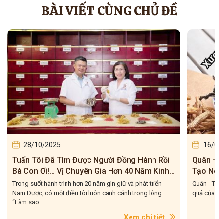
BÀI VIẾT CÙNG CHỦ ĐỀ
28/10/2025
16/0
Tuấn Tôi Đã Tìm Được Người Đồng Hành Rồi
Quân – 
Bà Con Ơi!… Vị Chuyên Gia Hơn 40 Năm Kinh
Tạo Nê
Nghiệm
Của Tu
Trong suốt hành trình hơn 20 năm gìn giữ và phát triển
Quân - Thầ
Nam Dược, có một điều tôi luôn canh cánh trong lòng:
quả của m
“Làm sao...
Xem chi tiết