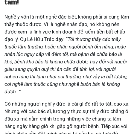
tâm!
Nghề y vốn là một nghề đặc biệt, không phải ai cũng làm
thầy thuốc được. Vì là nghề nhân đạo, nó không nên
được xem là lĩnh vực kinh doanh để kiếm tiền bất chấp
đạo lý. Cụ Lê Hữu Trác dạy: “
Tôi thường thấy các thầy
thuốc tầm thường, hoặc nhân người bệnh ốm nặng, hoặc
nhân lúc nguy cấp về đêm tối, mà bệnh dễ chữa bảo là
khó, bệnh khó bảo là không chữa được; hay đối với người
giàu sang quyền quý thì ân cần để tính lợi, với người
nghèo túng thì lạnh nhạt coi thường, như vậy là bất lương,
coi nghề làm thuốc cũng như nghề buôn bán là không
được…
”
Có những người nghĩ y đức là cái gì đó rất to tát, cao xa.
Nhưng với các bác sĩ, lương y thực sự thì y đức chẳng ở
đâu xa mà nằm chính trong những việc chúng ta làm
hàng ngày hàng giờ khi gặp gỡ người bệnh. Tiếp xúc với
bệnh nhân cần đặt mình vào vị trí của họ, có thái độ