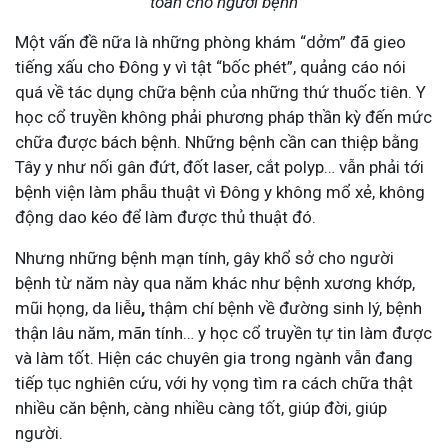
toàn cho người bệnh
Một vấn đề nữa là những phòng khám “dởm” đã gieo
tiếng xấu cho Đông y vì tật “bốc phét”, quảng cáo nói
quá về tác dụng chữa bệnh của những thứ thuốc tiên. Y
học cổ truyền không phải phương pháp thần kỳ đến mức
chữa được bách bệnh. Những bệnh cần can thiệp bằng
Tây y như nối gân đứt, đốt laser, cắt polyp… vẫn phải tới
bệnh viện làm phẫu thuật vì Đông y không mổ xẻ, không
động dao kéo để làm được thủ thuật đó.
Nhưng những bệnh mạn tính, gây khổ sở cho người
bệnh từ năm này qua năm khác như bệnh xương khớp,
mũi họng, da liễu
,
thậm chí bệnh về đường sinh lý, bệnh
thận lâu năm, mãn tính…
y học cổ truyền tự tin làm được
và làm tốt. Hiện các chuyên gia trong ngành vẫn đang
tiếp tục nghiên cứu, với hy vọng tìm ra cách chữa thật
nhiều căn bệnh, càng nhiều càng tốt, giúp đời, giúp
người.