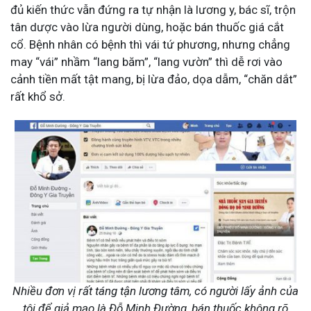
đủ kiến thức vẫn đứng ra tự nhận là lương y, bác sĩ, trộn
tân dược vào lừa người dùng, hoặc bán thuốc giá cắt
cổ. Bệnh nhân có bệnh thì vái tứ phương, nhưng chẳng
may “vái” nhầm “lang băm”, “lang vườn” thì dễ rơi vào
cảnh tiền mất tật mang, bị lừa đảo, dọa dẫm, “chăn dắt”
rất khổ sở.
Nhiều đơn vị rất táng tận lương tâm, có người lấy ảnh của
tôi để giả mạo là Đỗ Minh Đường, bán thuốc không rõ