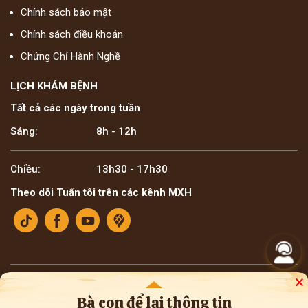
Chính sách bảo mật
Chính sách điều khoản
Chứng Chỉ Hành Nghề
LỊCH KHÁM BỆNH
Tất cả các ngày trong tuần
Sáng:
8h - 12h
Chiều:
13h30 - 17h30
Theo dõi Tuấn tôi trên các kênh MXH
×
Bản quyền ©2025 Lương y Đỗ Minh Tuấn
* Thông tin trên website mang tính tham khảo nội bộ về y học cổ truyền. Bà con
Bà con để lại thông tin