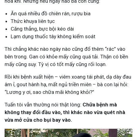
hòa khí. Nhưng nếu ngày nào bà con cũng:
Ăn quá nhiều đồ chiên rán, rượu bia
Thức khuya liên tục
Căng thẳng, bực bội kéo dài
Lạm dụng thuốc tây không kiểm soát
Thì chẳng khác nào ngày nào cũng đổ thêm “rác” vào
bên trong. Gan có khỏe mấy cũng quá tải. Thận có bền
mấy cũng suy. Tỳ vị có tốt mấy cũng rối loạn.
Rồi khi bệnh xuất hiện – viêm xoang tái phát, dạ dày đau
âm ỉ, gout hành hạ, mất ngủ triền miên – bà con lại hỏi:
“Lương y ơi, sao chữa mãi không khỏi?”
Tuấn tôi vẫn thường nói thật lòng:
Chữa bệnh mà
không thay đổi đầu vào, thì khác nào vừa quét nhà
vừa mở cửa cho bụi bay vào.