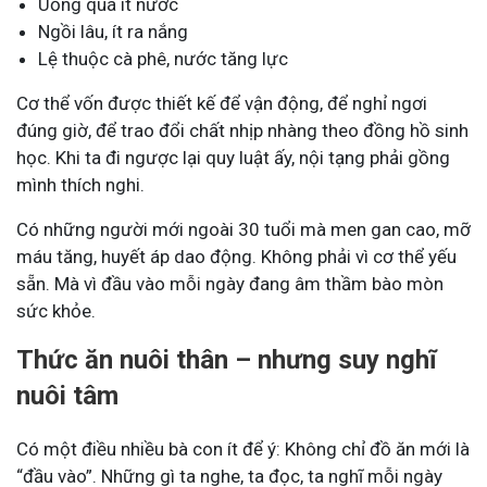
Uống quá ít nước
Ngồi lâu, ít ra nắng
Lệ thuộc cà phê, nước tăng lực
Cơ thể vốn được thiết kế để vận động, để nghỉ ngơi
đúng giờ, để trao đổi chất nhịp nhàng theo đồng hồ sinh
học. Khi ta đi ngược lại quy luật ấy, nội tạng phải gồng
mình thích nghi.
Có những người mới ngoài 30 tuổi mà men gan cao, mỡ
máu tăng, huyết áp dao động. Không phải vì cơ thể yếu
sẵn. Mà vì đầu vào mỗi ngày đang âm thầm bào mòn
sức khỏe.
Thức ăn nuôi thân – nhưng suy nghĩ
nuôi tâm
Có một điều nhiều bà con ít để ý: Không chỉ đồ ăn mới là
“đầu vào”. Những gì ta nghe, ta đọc, ta nghĩ mỗi ngày