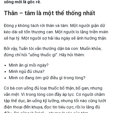
sống mới là gốc rễ.
Thân – tâm là một thể thống nhất
Đông y không tách rời thân và tâm. Một người giận dữ
kéo dài sẽ tổn thương can. Một người lo lắng triền miên
sẽ hại tỳ. Một người sợ hãi lâu ngày sẽ ảnh hưởng thận.
Bởi vậy, Tuấn tôi vẫn thường dặn bà con: Muốn khỏe,
đừng chỉ hỏi “uống thuốc gì”. Hãy hỏi thêm:
Mình ăn gì mỗi ngày?
Mình ngủ đủ chưa?
Mình có đang ôm giữ điều gì trong lòng?
Có bà con uống đủ loại thuốc bổ thận, bổ gan, nhưng
vẫn mệt. Vì trong lòng còn đầy áp lực. Có người chăm
tập thể dục, ăn uống kỹ lưỡng, nhưng tối nào cũng lướt
điện thoại đến khuya, đọc tin tiêu cực, rồi lo lắng đủ