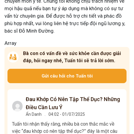
chuyên môn y tế. Chúng tôi không chịu trách nhiệm về
mọi hậu quả nếu bạn tự ý áp dụng mà không có sự tư
vấn từ chuyên gia. Để được hỗ trợ chi tiết và phác đồ
phù hợp nhất, vui lòng liên hệ trực tiếp đội ngũ lương y,
bác sĩ Đỗ Minh Đường.
Array
Bà con có vấn đề về sức khỏe cần được giải
đáp, hỏi ngay nhé, Tuấn tôi sẽ trả lời sớm.
Gửi câu hỏi cho Tuấn tôi
Đau Khớp Có Nên Tập Thể Dục? Những
Điều Cần Lưu Ý
Ẩn Danh
.
04:02 - 01/07/2025
Tuấn tôi nhận thấy rằng, nhiều bà con thắc mắc về
việc “đau khớp có nên tập thể dục?” đây là một câu