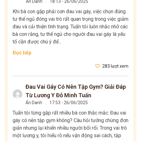
Ẩn Danh
.
18:13 - 26/06/2025
Khi bà con gặp phải cơn đau vai gáy, việc chọn đúng
tư thế ngủ đóng vai trò rất quan trọng trong việc giảm
đau và cải thiện tình trạng. Tuấn tôi luôn nhắc nhở các
bà con rằng, tư thế ngủ cho người đau vai gáy là yếu
tố cần được chú ý để...
Đọc tiếp
283 lượt xem
Đau Vai Gáy Có Nên Tập Gym? Giải Đáp
Từ Lương Y Đỗ Minh Tuấn
Ẩn Danh
.
17:53 - 26/06/2025
Tuấn tôi từng gặp rất nhiều bà con thắc mắc: Đau vai
gáy có nên tập gym không? Câu hỏi tưởng chừng đơn
giản nhưng lại khiến nhiều người bối rối. Trong vai trò
một lương y, tôi hiểu rõ nếu vận động sai cách, tập