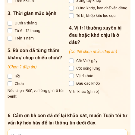
Sưng tấy khớp
Trên 55 tuổi
Cứng khớp, hạn chế vận động
3. Thời gian mắc bệnh
Tê bì, khớp kêu lục cục
Dưới 6 tháng
4. Vị trí thường xuyên bị
Từ 6 - 12 tháng
đau hoặc khó chịu là ở
Trên 1 năm
đâu?
5. Bà con đã từng thăm
(Có thể chọn nhiều đáp án)
khám/ chụp chiếu chưa?
Cổ/ Vai/ gáy
(Chọn 1 đáp án)
Cột sống lưng
Vị trí khác
Rồi
Đau các khớp
Chưa
Nếu chọn 'Rồi', vui lòng ghi rõ tên
Vị trí khác (ghi rõ):
bệnh:
6. Cảm ơn bà con đã để lại khảo sát, muốn Tuấn tôi tư
vấn kỹ hơn hãy để lại thông tin dưới đây: