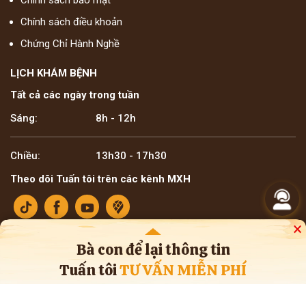
Chính sách bảo mật
Chính sách điều khoản
Chứng Chỉ Hành Nghề
LỊCH KHÁM BỆNH
Tất cả các ngày trong tuần
Sáng:
8h - 12h
Chiều:
13h30 - 17h30
Theo dõi Tuấn tôi trên các kênh MXH
×
Bà con để lại thông tin
Tuấn tôi
TƯ VẤN MIỄN PHÍ
Bản quyền ©2025 Lương y Đỗ Minh Tuấn
* Thông tin trên website mang tính tham khảo nội bộ về y học cổ truyền. Bà con
không nên tự ý áp dụng chẩn đoán hay điều trị bệnh, cần tham khảo ý kiến của