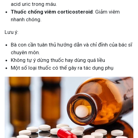
acid uric trong máu.
Thuốc chống viêm corticosteroid
: Giảm viêm
nhanh chóng.
Lưu ý:
Bà con cần tuân thủ hướng dẫn và chỉ đỉnh của bác sĩ
chuyên môn.
Không tự ý dừng thuốc hay dùng quá liều
Một số loại thuốc có thể gây ra tác dụng phụ