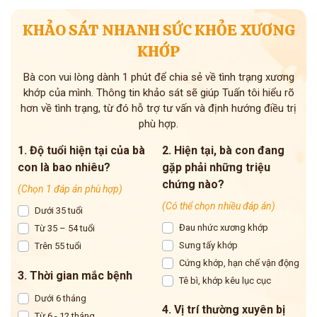
KHẢO SÁT NHANH SỨC KHỎE XƯƠNG
KHỚP
Bà con vui lòng dành 1 phút để chia sẻ về tình trạng xương
khớp của mình. Thông tin khảo sát sẽ giúp Tuấn tôi hiểu rõ
hơn về tình trạng, từ đó hỗ trợ tư vấn và định hướng điều trị
phù hợp.
1. Độ tuổi hiện tại của bà
2. Hiện tại, bà con đang
con là bao nhiêu?
gặp phải những triệu
chứng nào?
(Chọn 1 đáp án phù hợp)
(Có thể chọn nhiều đáp án)
Dưới 35 tuổi
Đau nhức xương khớp
Từ 35 – 54 tuổi
Sưng tấy khớp
Trên 55 tuổi
Cứng khớp, hạn chế vận động
3. Thời gian mắc bệnh
Tê bì, khớp kêu lục cục
Dưới 6 tháng
4. Vị trí thường xuyên bị
Từ 6 - 12 tháng