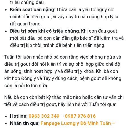
triệu chứng đau.
Kiểm soát cân nặng
: Thừa cân là yếu tố nguy cơ
chính dẫn đến gout, vì vậy duy trì cân nặng hợp lý là
rất quan trọng.
Điều trị sớm khi có triệu chứng
: Khi cơn đau gout
mới bắt đầu, bà con cần đến gặp bác sĩ để kiểm tra và
điều trị kịp thời, tránh để bệnh tiến triển nặng.
Tuấn tôi luôn nhắc nhở bà con rằng việc phòng ngừa và
điều trị gout đòi hỏi kiên trì và sự phối hợp giữa chế độ
ăn uống, sinh hoạt hợp lý và điều trị y khoa. Khi bà con
kết hợp Đông y và Tây y đúng cách, bệnh gout sẽ không
còn là nỗi lo lớn nữa.
Nếu bà con còn bất kỳ thắc mắc nào hoặc cần tư vấn chi
tiết về cách điều trị gout, hãy liên hệ với Tuấn tôi qua:
Hotline:
0963 302 349
–
0987 976 816
Nhắn tin qua:
Fanpage Lương y Đỗ Minh Tuấn –