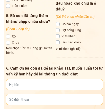
đau hoặc khó chịu là ở
Trên 1 năm
đâu?
5. Bà con đã từng thăm
(Có thể chọn nhiều đáp án)
khám/ chụp chiếu chưa?
Cổ/ Vai/ gáy
(Chọn 1 đáp án)
Cột sống lưng
Vị trí khác
Rồi
Đau các khớp
Chưa
Nếu chọn 'Rồi', vui lòng ghi rõ tên
Vị trí khác (ghi rõ):
bệnh:
6. Cảm ơn bà con đã để lại khảo sát, muốn Tuấn tôi tư
vấn kỹ hơn hãy để lại thông tin dưới đây: