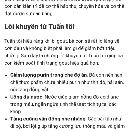
con cần kiên trì để cơ thể hấp thu, chuyển hóa và cơ thể
đạt được sự cân bằng.
Lời khuyên từ Tuấn tôi
Tuấn tôi hiểu rằng khi bị gout, bà con sẽ rất lo lắng về
cơn đau và không biết phải làm gì để giảm bớt triệu
chứng. Sau đây là những lời khuyên từ Tuấn tôi giúp bà
con kiểm soát tình trạng gout hiệu quả hơn:
Giảm lượng purin trong chế độ ăn
: Bà con nên hạn
chế thực phẩm chứa nhiều purin như thịt đỏ, hải sản,
nội tạng động vật.
Uống đủ nước
: Nước giúp giảm nồng độ acid uric
trong máu, ngăn ngừa tinh thể urat tích tụ tại các
khớp.
Tăng cường vận động nhẹ nhàng
: Các bài tập như
đi bộ, bơi lội giúp tăng cường lưu thông máu và giảm