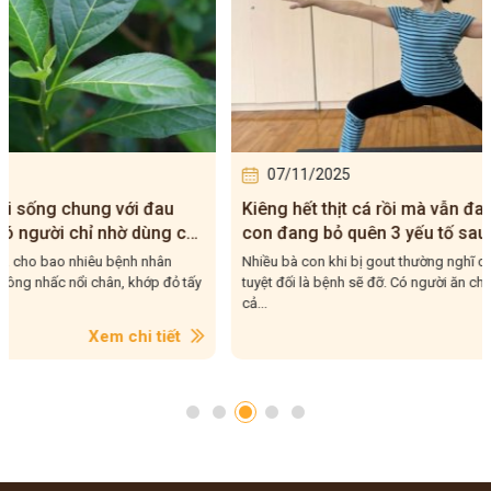
07/11/2025
18/0
Kiêng hết thịt cá rồi mà vẫn đau gout vì bà
6 Sai 
con đang bỏ quên 3 yếu tố sau
Gout Tá
Nhiều bà con khi bị gout thường nghĩ chỉ cần kiêng khem
Gout sẽ c
tuyệt đối là bệnh sẽ đỡ. Có người ăn chay trường, kiêng
mình. Hơn
cả...
Xem chi tiết