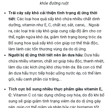
khỏe đường ruột
Trái cây sấy khô cải thiện tình trạng dị ứng thời
tiết:
Các loại hoa quả sấy khô chứa nhiều chất dinh
dưỡng, vitamin như E, C, chất xơ, sắt, canxi,… Ngoài
ra, các loại trái cây khô giúp cung cấp độ ẩm cho cơ
thể, ngăn ngừa khô da, giảm tình trạng bong tróc da.
Bổ sung hoa quả sấy khô còn giúp cơ thể thải độc,
làm lành các tổn thương vùng da do dị ứng.
Người bị dị ứng thời tiết nên ăn dưa hấu:
Dưa hấu
chứa nhiều vitamin, chất xơ giúp tiêu độc, thanh nhiệt,
làm dịu các kích ứng khó chịu trên da. Bà con có thể
ăn dưa hấu trực tiếp hoặc uống nước ép, có thể làm
gỏi, nấu canh phần cùi trắng,…
Tích cực bổ sung nhiều thực phẩm giàu vitamin E,
C:
Vitamin C có tác dụng chống oxy hóa, do đó khi bổ
sung sẽ giúp giảm tình trạng viêm da do dị ứng gây
nên, giúp cơ thể giảm và phân hủy các histamin tốt