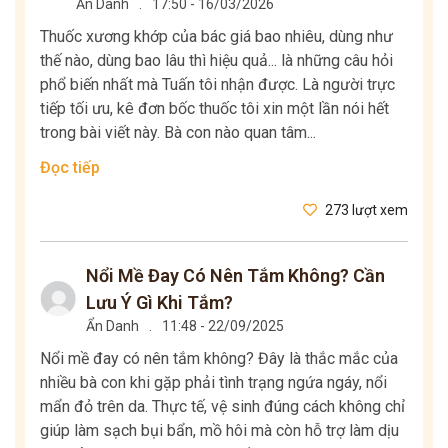
Ẩn Danh
.
17:50 - 16/03/2026
Thuốc xương khớp của bác giá bao nhiêu, dùng như
thế nào, dùng bao lâu thì hiệu quả... là những câu hỏi
phổ biến nhất mà Tuấn tôi nhận được. Là người trực
tiếp tối ưu, kê đơn bốc thuốc tôi xin một lần nói hết
trong bài viết này. Bà con nào quan tâm...
Đọc tiếp
273 lượt xem
Nổi Mề Đay Có Nên Tắm Không? Cần
Lưu Ý Gì Khi Tắm?
Ẩn Danh
.
11:48 - 22/09/2025
Nổi mề đay có nên tắm không? Đây là thắc mắc của
nhiều bà con khi gặp phải tình trạng ngứa ngáy, nổi
mẩn đỏ trên da. Thực tế, vệ sinh đúng cách không chỉ
giúp làm sạch bụi bẩn, mồ hôi mà còn hỗ trợ làm dịu