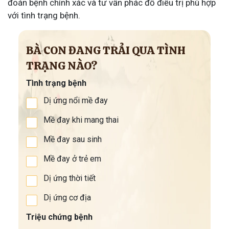
đoán bệnh chính xác và tư vấn phác đồ điều trị phù hợp
với tình trạng bệnh.
BÀ CON ĐANG TRẢI QUA TÌNH
TRẠNG NÀO?
Tình trạng bệnh
Dị ứng nổi mề đay
Mề đay khi mang thai
Mề đay sau sinh
Mề đay ở trẻ em
Dị ứng thời tiết
Dị ứng cơ địa
Triệu chứng bệnh