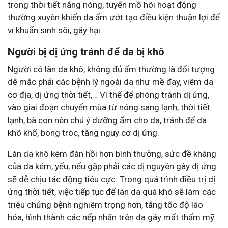
trong thời tiết nắng nóng, tuyến mồ hôi hoạt động
thường xuyên khiến da ẩm ướt tạo điều kiện thuận lợi để
vi khuẩn sinh sôi, gây hại.
Người bị dị ứng tránh để da bị khô
Người có làn da khô, không đủ ẩm thường là đối tượng
dễ mắc phải các bệnh lý ngoài da như mề đay, viêm da
cơ địa, dị ứng thời tiết,… Vì thế để phòng tránh dị ứng,
vào giai đoạn chuyển mùa từ nóng sang lạnh, thời tiết
lạnh, bà con nên chú ý dưỡng ẩm cho da, tránh để da
khô khố, bong tróc, tăng nguy cơ dị ứng.
Làn da khô kém đàn hồi hơn bình thường, sức đề kháng
của da kém, yếu, nếu gặp phải các dị nguyên gây dị ứng
sẽ dễ chịu tác động tiêu cực. Trong quá trình điều trị dị
ứng thời tiết, việc tiếp tục để làn da quá khô sẽ làm các
triệu chứng bệnh nghiêm trọng hơn, tăng tốc độ lão
hóa, hình thành các nếp nhăn trên da gây mất thẩm mỹ.