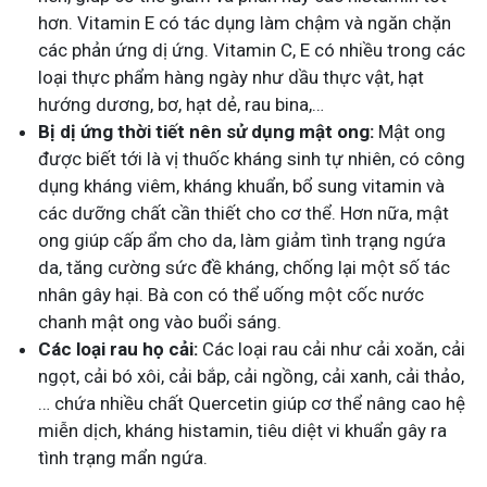
hơn. Vitamin E có tác dụng làm chậm và ngăn chặn
các phản ứng dị ứng. Vitamin C, E có nhiều trong các
loại thực phẩm hàng ngày như dầu thực vật, hạt
hướng dương, bơ, hạt dẻ, rau bina,…
Bị dị ứng thời tiết nên sử dụng mật ong:
Mật ong
được biết tới là vị thuốc kháng sinh tự nhiên, có công
dụng kháng viêm, kháng khuẩn, bổ sung vitamin và
các dưỡng chất cần thiết cho cơ thể. Hơn nữa, mật
ong giúp cấp ẩm cho da, làm giảm tình trạng ngứa
da, tăng cường sức đề kháng, chống lại một số tác
nhân gây hại. Bà con có thể uống một cốc nước
chanh mật ong vào buổi sáng.
Các loại rau họ cải:
Các loại rau cải như cải xoăn, cải
ngọt, cải bó xôi, cải bắp, cải ngồng, cải xanh, cải thảo,
… chứa nhiều chất Quercetin giúp cơ thể nâng cao hệ
miễn dịch, kháng histamin, tiêu diệt vi khuẩn gây ra
tình trạng mẩn ngứa.