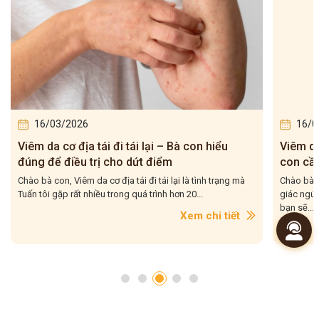
16/03/2026
16/0
Viêm da cơ địa tái đi tái lại – Bà con hiểu
Viêm da
đúng để điều trị cho dứt điểm
con cần
Chào bà con, Viêm da cơ địa tái đi tái lại là tình trạng mà
Chào bà 
Tuấn tôi gặp rất nhiều trong quá trình hơn 20...
giác ngứa
bạn sẽ...
Xem chi tiết