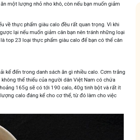
ần ăn một lượng nhỏ nho khô, còn nếu bạn muốn giảm
u về thực phẩm giàu calo đều rất quan trọng. Vì khi
ngược lại nếu muốn giảm cân bạn nên tránh những loại
là top 23 loại thực phẩm giàu calo để bạn có thể cân
Hội Đau Xương Khớp - Tuấn Tôi Đồng Hành
85,3K
thành viên
uyện thuốc Nam, về
Cộng đồng cho bà con gặp vấn đề xương khớp, cùng
ải kể đến trong danh sách ăn gì nhiều calo. Cơm trắng
ách chăm sóc bản
Tuấn tôi học cách chăm sóc và điều trị để giảm đau, vận
động linh hoạt.
 không thể thiếu của người dân Việt Nam có chứa
hoảng 165g sẽ có tới 190 calo, 40g tinh bột và rất ít
 lượng calo đáng kể cho cơ thể, từ đó làm cho việc
Tham gia nhóm