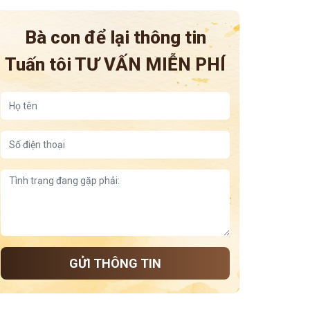
Ngâm Chân – Bí Quyết Dưỡng Sinh Từ Gốc Rễ Sức
Khỏe
Bà con để lại thông tin
Tuấn tôi
TƯ VẤN MIỄN PHÍ
GỬI THÔNG TIN