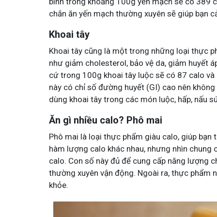
bình trong khoảng 100g yến mạch sẽ có 389 ca
chắn ăn yến mạch thường xuyên sẽ giúp bạn cải
Khoai tây
Khoai tây cũng là một trong những loại thực p
như giảm cholesterol, bảo vệ da, giảm huyết á
cứ trong 100g khoai tây luộc sẽ có 87 calo và 
này có chỉ số đường huyết (GI) cao nên không
dùng khoai tây trong các món luộc, hấp, nấu súp
Ăn gì nhiều calo? Phô mai
Phô mai là loại thực phẩm giàu calo, giúp bạn 
hàm lượng calo khác nhau, nhưng nhìn chung 
calo. Con số này đủ để cung cấp năng lượng c
thường xuyên vận động. Ngoài ra, thực phẩm nà
khỏe.