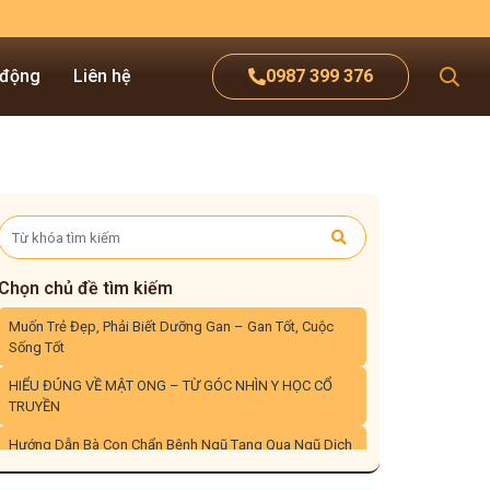
 động
Liên hệ
0987 399 376
Chọn chủ đề tìm kiếm
Muốn Trẻ Đẹp, Phải Biết Dưỡng Gan – Gan Tốt, Cuộc
Sống Tốt
HIỂU ĐÚNG VỀ MẬT ONG – TỪ GÓC NHÌN Y HỌC CỔ
TRUYỀN
Hướng Dẫn Bà Con Chẩn Bệnh Ngũ Tạng Qua Ngũ Dịch
– Góc Nhìn Từ Y Học Cổ Truyền