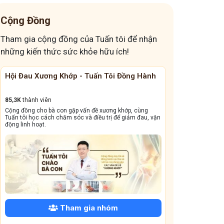
Cộng Đồng
Tham gia cộng đồng của Tuấn tôi để nhận
những kiến thức sức khỏe hữu ích!
Cộng Đồng Chữa Bệnh Tai Mũi Họng
Đánh Bay Mất 
13,1k
thành viên
41,6K
thành viên
Cộng đồng này sẽ giúp bà con đẩy lùi tình trạng ho dai
Giấc ngủ ngon quý 
dẳng, viêm xoang tái phát triền miền, amidan sưng đỏ,...
dưỡng và bài thuốc 