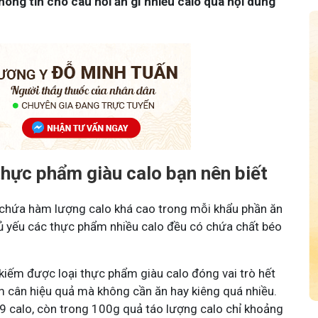
ông tin cho câu hỏi ăn gì nhiều calo qua nội dung
thực phẩm giàu calo bạn nên biết
 chứa hàm lượng calo khá cao trong mỗi khẩu phần ăn
hủ yếu các thực phẩm nhiều calo đều có chứa chất béo
 kiếm được loại thực phẩm giàu calo đóng vai trò hết
m cân hiệu quả mà không cần ăn hay kiêng quá nhiều.
99 calo, còn trong 100g quả táo lượng calo chỉ khoảng