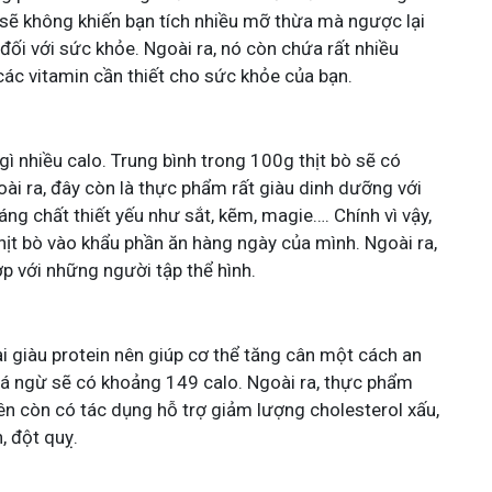
sẽ không khiến bạn tích nhiều mỡ thừa mà ngược lại
ối với sức khỏe. Ngoài ra, nó còn chứa rất nhiều
các vitamin cần thiết cho sức khỏe của bạn.
n gì nhiều calo. Trung bình trong 100g thịt bò sẽ có
ài ra, đây còn là thực phẩm rất giàu dinh dưỡng với
ng chất thiết yếu như sắt, kẽm, magie…. Chính vì vậy,
ịt bò vào khẩu phần ăn hàng ngày của mình. Ngoài ra,
p với những người tập thể hình.
i giàu protein nên giúp cơ thể tăng cân một cách an
cá ngừ sẽ có khoảng 149 calo. Ngoài ra, thực phẩm
n còn có tác dụng hỗ trợ giảm lượng cholesterol xấu,
, đột quỵ.