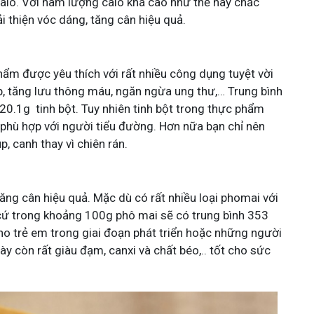
lo. Với hàm lượng calo khá cao như thế này chắc
 thiện vóc dáng, tăng cân hiệu quả.
hẩm được yêu thích với rất nhiều công dụng tuyệt vời
p, tăng lưu thông máu, ngăn ngừa ung thư,… Trung bình
20.1g tinh bột. Tuy nhiên tinh bột trong thực phẩm
 phù hợp với người tiểu đường. Hơn nữa bạn chỉ nên
, canh thay vì chiên rán.
tăng cân hiệu quả. Mặc dù có rất nhiều loại phomai với
cứ trong khoảng 100g phô mai sẽ có trung bình 353
ho trẻ em trong giai đoạn phát triển hoặc những người
y còn rất giàu đạm, canxi và chất béo,.. tốt cho sức