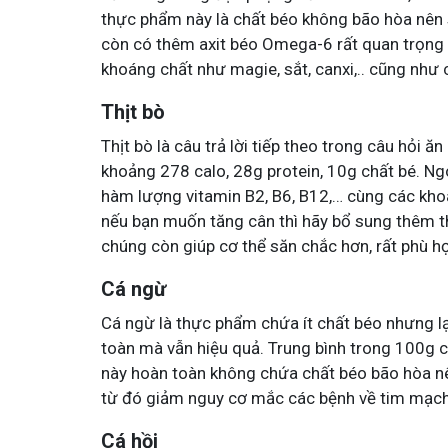
thực phẩm này là chất béo không bão hòa nên 
còn có thêm axit béo Omega-6 rất quan trọng đ
khoáng chất như magie, sắt, canxi,.. cũng như 
Thịt bò
Thịt bò là câu trả lời tiếp theo trong câu hỏi ă
khoảng 278 calo, 28g protein, 10g chất bé. Ngo
hàm lượng vitamin B2, B6, B12,… cùng các khoá
nếu bạn muốn tăng cân thì hãy bổ sung thêm th
chúng còn giúp cơ thể săn chắc hơn, rất phù hợ
Cá ngừ
Cá ngừ là thực phẩm chứa ít chất béo nhưng lạ
toàn mà vẫn hiệu quả. Trung bình trong 100g 
này hoàn toàn không chứa chất béo bão hòa nê
từ đó giảm nguy cơ mắc các bệnh về tim mạch
Cá hồi