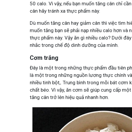
50 calo. Vì vậy, nếu bạn muốn tăng cân chỉ c
cân hãy tránh xa thực phẩm này.
Dù muốn tăng cân hay giảm cân thì việc tìm hiể
muốn tăng bạn sẽ phải nạp nhiều calo hơn và 
thực phẩm này. Vậy ăn gì nhiều calo? Dưới đây 
Minh - Đánh Bay Mẩn Ngứa
nhắc trong chế độ dinh dưỡng của mình.
Tuấn tôi - Y diệu thuốc nam
Cơm trắng
95,5k
thành viên
ứa gây khó chịu và ảnh hưởng sinh hoạt.
Góc nhỏ tôi chia sẻ với bà con về ch
Đây là một trong những thực phẩm đầu tiên ph
chia sẻ cách giảm ngứa, làm dịu da và
tất tần tật kiến thức sức khỏe và c
thân theo YHCT.
là một trong những nguồn lương thực chính và
nhiều tinh bột,. Trung bình trong mỗi bát cơm k
chất béo. Vì vậy, ăn cơm sẽ giúp cung cấp một
tăng cân trở lên hiệu quả nhanh hơn.