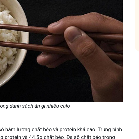
hóm
ong danh sách ăn gì nhiều calo
 hàm lượng chất béo và protein khá cao. Trung bình
g protein và 44.5g chất béo. Đa số chất béo trong