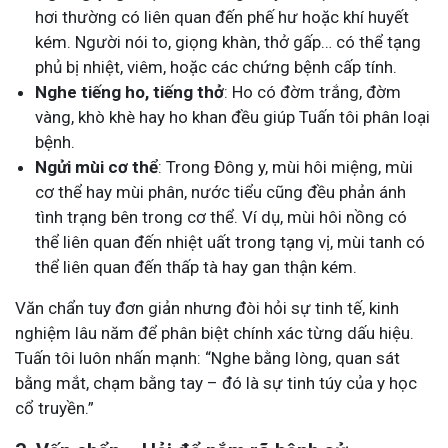
hơi thường có liên quan đến phế hư hoặc khí huyết
kém. Người nói to, giọng khàn, thở gấp… có thể tạng
phủ bị nhiệt, viêm, hoặc các chứng bệnh cấp tính.
Nghe tiếng ho, tiếng thở
: Ho có đờm trắng, đờm
vàng, khò khè hay ho khan đều giúp Tuấn tôi phân loại
bệnh.
Ngửi mùi cơ thể
: Trong Đông y, mùi hôi miệng, mùi
cơ thể hay mùi phân, nước tiểu cũng đều phản ánh
tình trạng bên trong cơ thể. Ví dụ, mùi hôi nồng có
thể liên quan đến nhiệt uất trong tạng vị, mùi tanh có
thể liên quan đến thấp tà hay gan thận kém.
Văn chẩn tuy đơn giản nhưng đòi hỏi sự tinh tế, kinh
nghiệm lâu năm để phân biệt chính xác từng dấu hiệu.
Tuấn tôi luôn nhấn mạnh: “Nghe bằng lòng, quan sát
bằng mắt, chạm bằng tay – đó là sự tinh túy của y học
cổ truyền.”