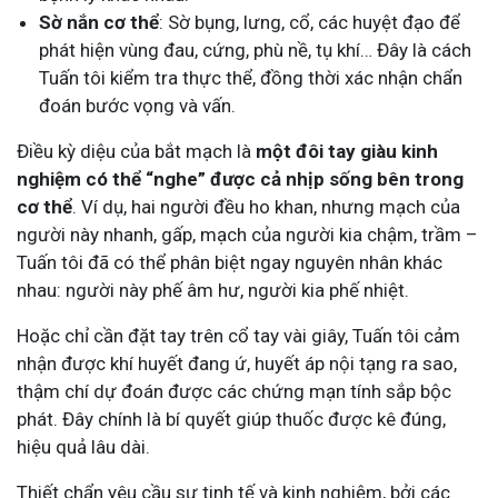
Sờ nắn cơ thể
: Sờ bụng, lưng, cổ, các huyệt đạo để
phát hiện vùng đau, cứng, phù nề, tụ khí… Đây là cách
Tuấn tôi kiểm tra thực thể, đồng thời xác nhận chẩn
đoán bước vọng và vấn.
Điều kỳ diệu của bắt mạch là
một đôi tay giàu kinh
nghiệm có thể “nghe” được cả nhịp sống bên trong
cơ thể
. Ví dụ, hai người đều ho khan, nhưng mạch của
người này nhanh, gấp, mạch của người kia chậm, trầm –
Tuấn tôi đã có thể phân biệt ngay nguyên nhân khác
nhau: người này phế âm hư, người kia phế nhiệt.
Hoặc chỉ cần đặt tay trên cổ tay vài giây, Tuấn tôi cảm
nhận được khí huyết đang ứ, huyết áp nội tạng ra sao,
thậm chí dự đoán được các chứng mạn tính sắp bộc
phát. Đây chính là bí quyết giúp thuốc được kê đúng,
hiệu quả lâu dài.
Thiết chẩn yêu cầu sự tinh tế và kinh nghiệm, bởi các