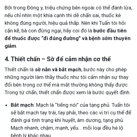
Bởi trong Đông y, triệu chứng bên ngoài có thể đánh lừa,
nếu chỉ nhìn một khía cạnh thì dễ chẩn sai, thuốc kê
không đúng người, hiệu quả thấp. Nên khi Tuấn tôi hỏi
cặn kẽ, bà con đừng ngại, hãy coi đó là
bước đầu tiên
để thuốc được “đi đúng đường” và bệnh sớm thuyên
giảm
.
4. Thiết chẩn – Sờ để cảm nhận cơ thể
Thiết chẩn là
sờ nắn và bắt mạch
, bước này cho phép
những người làm thầy thuốc như tôi cảm nhận sự thay
đổi bên trong cơ thể mà mắt thường không thấy được.
Trong tứ chẩn, thiết chẩn được xem là bước quyết định.
Bắt mạch
: Mạch là “tiếng nói” của tạng phủ. Tuấn tôi
sẽ bắt mạch tay trái, tay phải, theo các vị trí cụ thể để
đánh giá tình trạng khí huyết, âm dương, tạng phủ.
Mạch nhanh, chậm, mạnh, yếu… mỗi loại đều hé lộ
bệnh lý khác nhau.