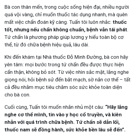
Bà con thân mến, trong cuộc sống hiện đại, nhiều người
quá vội vàng, chỉ muốn thuốc tác dụng nhanh, mà quên
mất việc chẩn đoán kỹ càng. Tuấn tôi luôn nhắc:
thuốc
tốt, nhưng nếu chẩn không chuẩn, bệnh vẫn tái phát
.
Tứ chẩn là phương pháp giúp lương y hiểu toàn bộ cơ
thể, từ đó chữa bệnh hiệu quả, lâu dài.
Khi đến khám tại Nhà thuốc Đỗ Minh Đường, bà con hãy
yên tâm: mọi bước trong tứ chẩn đều được thực hiện
cẩn thận, không bỏ sót. Từ việc nhìn sắc mặt, lắng nghe
giọng nói, hỏi bệnh sử đến bắt mạch, sờ nắn cơ thể – tất
cả đều nhằm mục tiêu chăm sóc sức khỏe toàn diện
cho bà con.
Cuối cùng, Tuấn tôi muốn nhắn nhủ một câu:
“Hãy lắng
nghe cơ thể mình, tin vào y học cổ truyền, và kiên
nhẫn với quá trình chữa bệnh. Tứ chẩn sẽ dẫn lối,
thuốc nam sẽ đồng hành, sức khỏe bền lâu sẽ đến”.