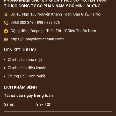
PHÒNG KHÁM CHUYÊN KHOA Y HỌC CỔ TRUYỀN TRỰC
THUỘC CÔNG TY CỔ PHẦN NAM Y ĐỖ MINH ĐƯỜNG
Số 16, Ngõ 168 Nguyễn Khánh Toàn, Cầu Giấy, Hà Nội
0963 302 349
-
0987 399 376
Cộng đồng fanpage: Tuấn Tôi - Y Diệu Thuốc Nam
https://luongydominhtuan.com/
LIÊN KẾT HỮU ÍCH
Chính sách bảo mật
Chính sách điều khoản
Chứng Chỉ Hành Nghề
LỊCH KHÁM BỆNH
Tất cả các ngày trong tuần
Sáng:
8h - 12h