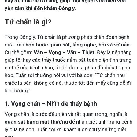
này để chia sẻ rõ ràng, giúp mọi người vừa hiểu vừa
yên tâm khi đến khám Đông y.
Tứ chẩn là gì?
Trong Đông y, Tứ chẩn là phương pháp chẩn đoán bệnh
dựa trên
bốn bước quan sát, lắng nghe, hỏi và sờ nắn
.
Cụ thể gồm:
Văn – Vọng – Vấn – Thiết
. Đây là nền tảng
giúp tôi hay các thầy thuốc nắm bắt toàn diện tình trạng
cơ thể của bệnh nhân, từ đó đưa ra phác đồ điều trị phù
hợp. Tuấn tôi thường nói vui với bà con: “Tứ chẩn như
chiếc la bàn, không có nó, thuốc tốt đến mấy cũng dễ đi
lạc đường.”
1. Vọng chẩn – Nhìn để thấy bệnh
Vọng chẩn là bước đầu tiên và rất quan trọng, nghĩa là
quan sát bằng mắt thường
để nhận biết tình trạng bệnh
lý của bà con. Tuấn tôi khi khám luôn chú ý những điều