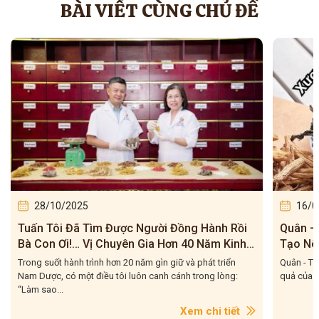
BÀI VIẾT CÙNG CHỦ ĐỀ
28/10/2025
16/0
Tuấn Tôi Đã Tìm Được Người Đồng Hành Rồi
Quân – 
Bà Con Ơi!… Vị Chuyên Gia Hơn 40 Năm Kinh
Tạo Nê
Nghiệm
Của Tu
Trong suốt hành trình hơn 20 năm gìn giữ và phát triển
Quân - Thầ
Nam Dược, có một điều tôi luôn canh cánh trong lòng:
quả của m
“Làm sao...
Xem chi tiết