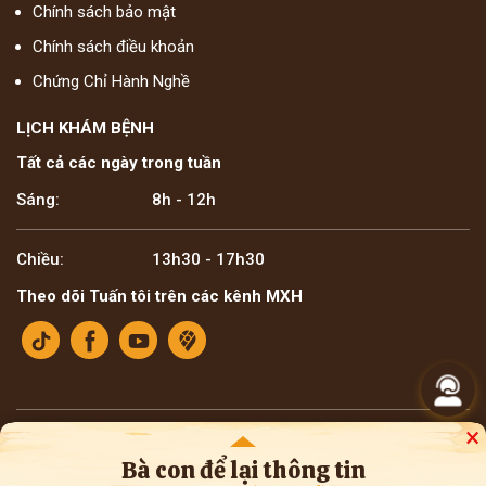
Chính sách bảo mật
Chính sách điều khoản
Chứng Chỉ Hành Nghề
LỊCH KHÁM BỆNH
Tất cả các ngày trong tuần
Sáng:
8h - 12h
Chiều:
13h30 - 17h30
Theo dõi Tuấn tôi trên các kênh MXH
×
Bản quyền ©2025 Lương y Đỗ Minh Tuấn
* Thông tin trên website mang tính tham khảo nội bộ về y học cổ truyền. Bà con
Bà con để lại thông tin
không nên tự ý áp dụng chẩn đoán hay điều trị bệnh, cần tham khảo ý kiến của