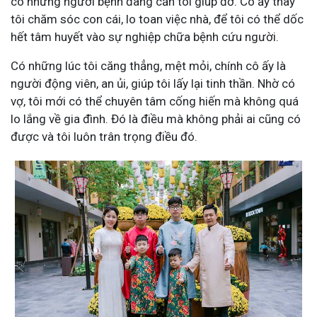
có những người bệnh đang cần tôi giúp đỡ. Cô ấy thay
tôi chăm sóc con cái, lo toan việc nhà, để tôi có thể dốc
hết tâm huyết vào sự nghiệp chữa bệnh cứu người.
Có những lúc tôi căng thẳng, mệt mỏi, chính cô ấy là
người động viên, an ủi, giúp tôi lấy lại tinh thần. Nhờ có
vợ, tôi mới có thể chuyên tâm cống hiến mà không quá
lo lắng về gia đình. Đó là điều mà không phải ai cũng có
được và tôi luôn trân trọng điều đó.