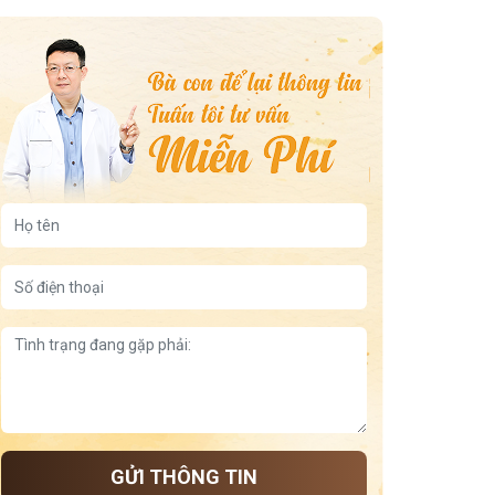
Xuất tinh sớm sau Covid
cắt bao quy đầu có tăng thời gian quan hệ
Cách nhận biết chồng yếu sinh lý
đông trùng hạ thảo tăng cường sinh lý
chi phí điều trị xuất tinh sớm
rối loạn cương dương do thủ dâm
yếu sinh lý sau covid
GỬI THÔNG TIN