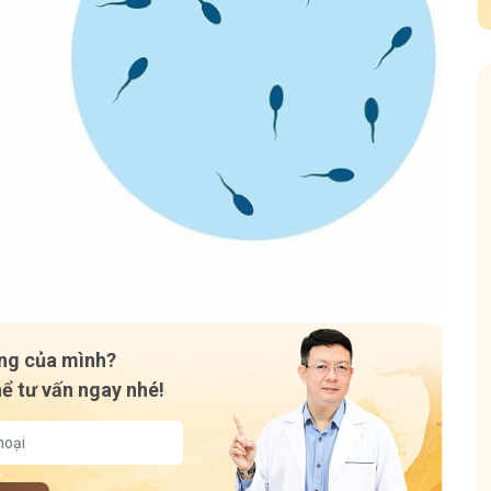
 - Y diệu thuốc nam
Hội Đau Xương Khớp - Tu
 viên
85,3K
thành viên
 chia sẻ với bà con về chuyện thuốc Nam, về
Cộng đồng cho bà con gặp vấn đ
 kiến thức sức khỏe và cách chăm sóc bản
Tuấn tôi học cách chăm sóc và đ
YHCT.
động linh hoạt.
ạng của mình?
hể tư vấn ngay nhé!