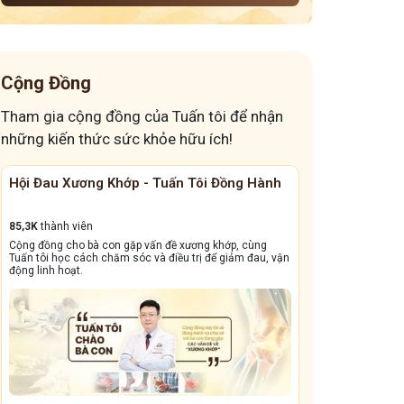
Cộng Đồng
Tham gia cộng đồng của Tuấn tôi để nhận
những kiến thức sức khỏe hữu ích!
ấn Tôi Đồng Hành
Cộng Đồng Chữa Bệnh Tai Mũi Họng
13,1k
thành viên
ề xương khớp, cùng
Cộng đồng này sẽ giúp bà con đẩy lùi tình trạng ho dai
iều trị để giảm đau, vận
dẳng, viêm xoang tái phát triền miền, amidan sưng đỏ,.