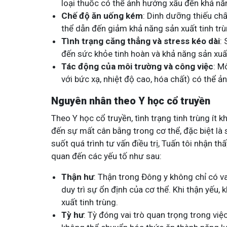
loại thuốc có thể ảnh hưởng xấu đến khả năn
Chế độ ăn uống kém
: Dinh dưỡng thiếu chấ
thể dẫn đến giảm khả năng sản xuất tinh trù
Tình trạng căng thẳng và stress kéo dài
:
đến sức khỏe tinh hoàn và khả năng sản xuất
Tác động của môi trường và công việc
: M
với bức xạ, nhiệt độ cao, hóa chất) có thể ả
Nguyên nhân theo Y học cổ truyền
Theo Y học cổ truyền, tình trạng tinh trùng ít k
đến sự mất cân bằng trong cơ thể, đặc biệt là 
suốt quá trình tư vấn điều trị, Tuấn tôi nhận t
quan đến các yếu tố như sau:
Thận hư
: Thận trong Đông y không chỉ có va
duy trì sự ổn định của cơ thể. Khi thận yếu
xuất tinh trùng.
Tỳ hư
: Tỳ đóng vai trò quan trọng trong việ