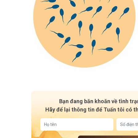
Mề Đay Đỗ Minh - Đánh Bay Mẩn Ngứa
Tuấn tôi
4,2K
thành viên
95,5k
thành
Mề đay, mẩn ngứa gây khó chịu và ảnh hưởng sinh hoạt.
Góc nhỏ tôi
Đây là nơi tôi chia sẻ cách giảm ngứa, làm dịu da và
tất tần tật
ngừa tái phát
thân theo 
Bạn đang băn khoăn về tình tr
Hãy để lại thông tin để Tuấn tôi có t