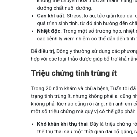
không thể chuyển hóa thức ăn thành năng lượ
dưỡng chất nuôi dưỡng.
Can khí uất
: Stress, lo âu, tức giận kéo dà
quá trình sinh tinh, từ đó ảnh hưởng đến chấ
Nhiệt độc
: Trong một số trường hợp, nhiệt
các bệnh lý viêm nhiễm có thể dẫn đến tình t
Để điều trị, Đông y thường sử dụng các phương 
hợp với các loại thảo dược giúp bổ trợ khả năn
Triệu chứng tinh trùng ít
Trong 20 năm khám và chữa bệnh, Tuấn tôi đã 
trạng tinh trùng ít, nhưng không phải ai cũng 
không phải lúc nào cũng rõ ràng, nên anh em cần
một số triệu chứng mà quý vị có thể gặp phải:
Khó khăn khi thụ thai
: Đây là triệu chứng r
thể thụ thai sau một thời gian dài cố gắng, 