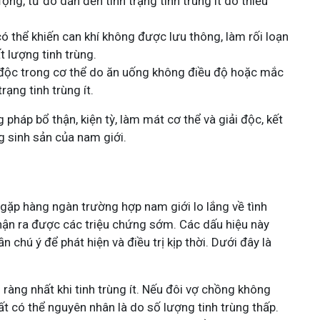
ng, từ đó dẫn đến tình trạng tinh trùng ít do thiếu
i có thể khiến can khí không được lưu thông, làm rối loạn
t lượng tinh trùng.
 độc trong cơ thể do ăn uống không điều độ hoặc mắc
rạng tinh trùng ít.
pháp bổ thận, kiện tỳ, làm mát cơ thể và giải độc, kết
g sinh sản của nam giới.
gặp hàng ngàn trường hợp nam giới lo lắng về tình
nhận ra được các triệu chứng sớm. Các dấu hiệu này
 chú ý để phát hiện và điều trị kịp thời. Dưới đây là
õ ràng nhất khi tinh trùng ít. Nếu đôi vợ chồng không
rất có thể nguyên nhân là do số lượng tinh trùng thấp.