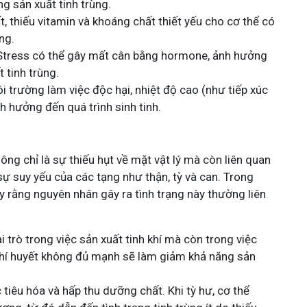
g sản xuất tinh trùng.
t, thiếu vitamin và khoáng chất thiết yếu cho cơ thể có
ng.
 Stress có thể gây mất cân bằng hormone, ảnh hưởng
 tinh trùng.
ôi trường làm việc độc hại, nhiệt độ cao (như tiếp xúc
nh hưởng đến quá trình sinh tinh.
hông chỉ là sự thiếu hụt về mặt vật lý mà còn liên quan
sự suy yếu của các tạng như thận, tỳ và can. Trong
hấy rằng nguyên nhân gây ra tình trạng này thường liên
i trò trong việc sản xuất tinh khí mà còn trong việc
, khí huyết không đủ mạnh sẽ làm giảm khả năng sản
c tiêu hóa và hấp thu dưỡng chất. Khi tỳ hư, cơ thể