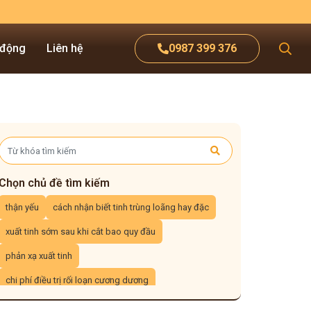
 động
Liên hệ
0987 399 376
Chọn chủ đề tìm kiếm
thận yếu
cách nhận biết tinh trùng loãng hay đặc
xuất tinh sớm sau khi cắt bao quy đầu
phản xạ xuất tinh
chi phí điều trị rối loạn cương dương
yếu sinh lý ở tuổi dậy thì
lần đầu quan hệ xuất sớm