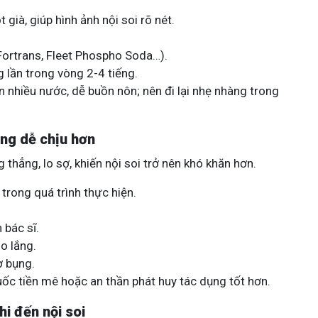
già, giúp hình ảnh nội soi rõ nét.
Fortrans, Fleet Phospho Soda…).
 lần trong vòng 2-4 tiếng.
 nhiều nước, dễ buồn nôn; nên đi lại nhẹ nhàng trong
ràng dễ chịu hơn
 thẳng, lo sợ, khiến nội soi trở nên khó khăn hơn.
trong quá trình thực hiện.
 bác sĩ.
o lắng.
ơ bụng.
huốc tiền mê hoặc an thần phát huy tác dụng tốt hơn.
hi đến nội soi