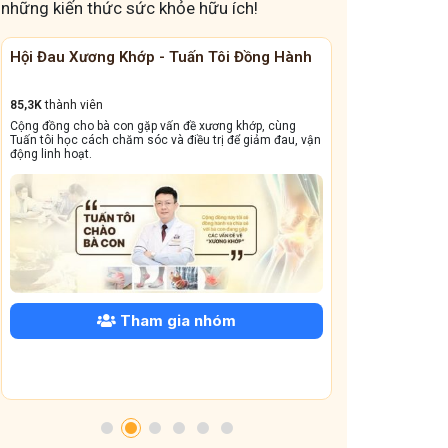
những kiến thức sức khỏe hữu ích!
ng Hành
Cộng Đồng Chữa Bệnh Tai Mũi Họng
Đánh 
13,1k
thành viên
41,6K
t
, cùng
Cộng đồng này sẽ giúp bà con đẩy lùi tình trạng ho dai
Giấc n
m đau, vận
dẳng, viêm xoang tái phát triền miền, amidan sưng đỏ,...
dưỡng v
Tham gia nhóm