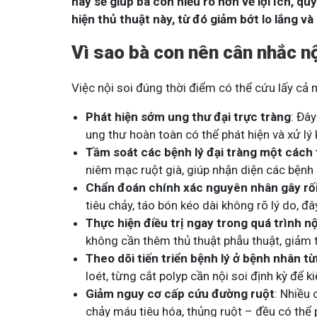
này sẽ giúp bà con hiểu rõ hơn về lợi ích, q
hiện thủ thuật này, từ đó giảm bớt lo lắng v
Vì sao bà con nên cân nhắc nộ
Việc nội soi đúng thời điểm có thể cứu lấy cả 
Phát hiện sớm ung thư đại trực tràng
: Đây
ung thư hoàn toàn có thể phát hiện và xử lý 
Tầm soát các bệnh lý đại tràng một cách 
niêm mạc ruột già, giúp nhận diện các bệnh 
Chẩn đoán chính xác nguyên nhân gây rối 
tiêu chảy, táo bón kéo dài không rõ lý do, đ
Thực hiện điều trị ngay trong quá trình nộ
không cần thêm thủ thuật phẫu thuật, giảm th
Theo dõi tiến triển bệnh lý ở bệnh nhân t
loét, từng cắt polyp cần nội soi định kỳ để 
Giảm nguy cơ cấp cứu đường ruột
: Nhiều 
chảy máu tiêu hóa, thủng ruột – đều có thể