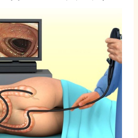
huốc nam
Hội Đau Xương Khớp - Tuấn Tôi Đồ
85,3K
thành viên
bà con về chuyện thuốc Nam, về
Cộng đồng cho bà con gặp vấn đề xương khớp
c khỏe và cách chăm sóc bản
Tuấn tôi học cách chăm sóc và điều trị để giả
động linh hoạt.
Tham gia nhóm
m gia nhóm