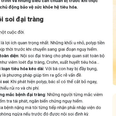
uy trình và những điều cần chuẩn bị trước khi thực
à chủ động bảo vệ sức khỏe hệ tiêu hóa.
i soi đại tràng
một cuộc đời.
 là lợi ích quan trọng nhất. Những khối u nhỏ, polyp tiền
kịp thời trước khi chuyển sang giai đoạn nguy hiểm.
toàn diện
: Nội soi đại tràng cho phép quan sát toàn bộ
như viêm loét đại tràng, Crohn, xuất huyết tiêu hóa…
loạn tiêu hóa kéo dài
: Với bà con hay bị đầy bụng,
ây là phương pháp giúp tìm ra gốc rễ vấn đề.
i soi
: Khi phát hiện polyp, bác sĩ có thể cắt bỏ ngay,
iểu rủi ro và chi phí.
ừng mắc bệnh đại tràng
: Những người từng mắc viêm
kiểm tra tái phát, ngăn biến chứng nguy hiểm.
ca bệnh nặng mà tôi từng tiếp nhận phải nhập viện do
 phòng ngừa nếu trước đó được nội soi định kỳ.