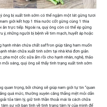
ý ông bị xuất tinh sớm có thể ngậm một lát gừng tươi
nam giới kết hợp 1 thìa nước cốt gừng cùng 1 thìa
i ăn trực tiếp. Ngoài ra, quý ông còn có thể ép gừng
ưu ý, những người bị bệnh về tim mạch, huyết áp hoặc
 hạnh nhân chứa chất saffron giúp tăng ham muốn
hạnh nhân chữa xuất tinh sớm tại nhà khá đơn giản.
, pha một cốc sữa ấm rồi cho hạnh nhân, nghệ, thảo
mỗi sáng, quý ông sẽ thấy tình trạng xuất tinh sớm
ng quan trọng, bởi chúng sẽ giúp nam giới tự tin “quan
lo lắng quá mức, thường xuyên căng thẳng mệt mỏi dẫn
 giải tỏa tâm lý, giữ tinh thần thoải mái là cách chữa
 tâm sự với bạn tình về tình trạng tâm lý của mình để