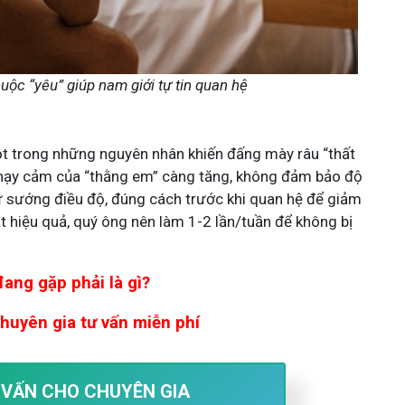
cuộc “yêu” giúp nam giới tự tin quan hệ
t trong những nguyên nhân khiến đấng mày râu “thất
ộ nhạy cảm của “thằng em” càng tăng, không đảm bảo độ
tự sướng điều độ, đúng cách trước khi quan hệ để giảm
t hiệu quả, quý ông nên làm 1-2 lần/tuần để không bị
ang gặp phải là gì?
Chuyên gia tư vấn miễn phí
Ư VẤN CHO CHUYÊN GIA