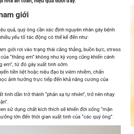
i nhà an toàn, hiệu quả dưới đây.
nam giới
iệu quả, quý ông cần xác định nguyên nhân gây bệnh.
 nhiều yếu tố tác động có thể kể đến như:
am giới rơi vào trạng thái căng thẳng, buồn bực, stress
 của “thằng em” không như kỳ vọng cũng khiến cánh
g em”, từ đó gây xuất tinh sớm.
yến tiền liệt hoặc niệu đạo bị viêm nhiễm, chấn
 học ảnh hưởng trực tiếp đến khả năng cương của
 tinh dần trở thành “phản xạ tự nhiên”, trở nên nhạy
rận”.
en sử dụng chất kích thích sẽ khiến đời sống “mặn
ưởng lớn đến thời gian xuất tinh của “các quý ông”.