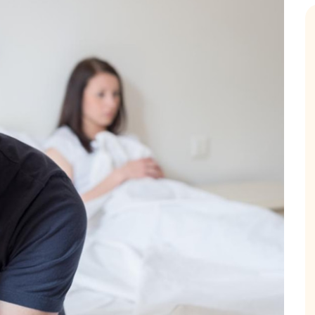
Hội Đau Xương Khớp - Tuấn Tôi Đồng Hành
85,3K
thành viên
uyện thuốc Nam, về
Cộng đồng cho bà con gặp vấn đề xương khớp, cùng
ách chăm sóc bản
Tuấn tôi học cách chăm sóc và điều trị để giảm đau, vận
động linh hoạt.
Tham gia nhóm