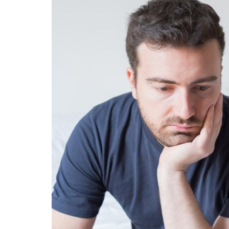
Minh - Đánh Bay Mẩn Ngứa
Tuấn tôi - Y diệu thuốc nam
95,5k
thành viên
ứa gây khó chịu và ảnh hưởng sinh hoạt.
Góc nhỏ tôi chia sẻ với bà con về ch
chia sẻ cách giảm ngứa, làm dịu da và
tất tần tật kiến thức sức khỏe và c
thân theo YHCT.