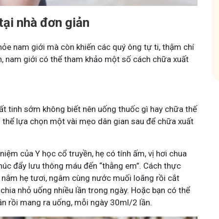
hóm
tại nhà đơn giản
ỏe nam giới mà còn khiến các quý ông tự ti, thậm chí
ên, nam giới có thể tham khảo một số cách chữa xuất
t tinh sớm không biết nên uống thuốc gì hay chữa thế
ó thể lựa chọn một vài mẹo dân gian sau để chữa xuất
iệm của Y học cổ truyền, hẹ có tính ấm, vị hơi chua
, thúc đẩy lưu thông máu đến “thằng em”. Cách thực
t nắm hẹ tươi, ngâm cùng nước muối loãng rồi cắt
 chia nhỏ uống nhiều lần trong ngày. Hoặc bạn có thể
ần rồi mang ra uống, mỗi ngày 30ml/2 lần.