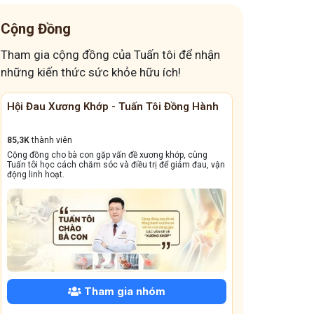
Cộng Đồng
Tham gia cộng đồng của Tuấn tôi để nhận
những kiến thức sức khỏe hữu ích!
Cộng Đồng Chữa Bệnh Tai Mũi Họng
Đánh Bay Mất 
13,1k
thành viên
41,6K
thành viên
Cộng đồng này sẽ giúp bà con đẩy lùi tình trạng ho dai
Giấc ngủ ngon quý 
dẳng, viêm xoang tái phát triền miền, amidan sưng đỏ,...
dưỡng và bài thuốc 