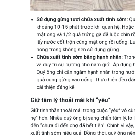
Sử dụng gừng tươi chữa xuất tinh sớm:
Qu
khoảng 10-15 phút trước khi quan hệ. Hoặc 
mật ong và 1/2 quả trứng gà đã luộc chín rồ
lấy nước cốt trộn cùng mật ong rồi uống. L
nóng trong không nên sử dụng gừng.
Chữa xuất tinh sớm bằng hạnh nhân:
Trong
và duy trì sự cương cho nam giới. Áp dụng 
Quý ông chỉ cần ngâm hạnh nhân trong nước
quả cùng gừng vào uống. Thực hiện đều đặn 
cải thiện đáng kể.
Giữ tâm lý thoải mái khi “yêu”
Giữ tinh thần thoải mái trong cuộc “yêu” vô cù
hệ” hơn. Nhiều quý ông bị sang chấn tâm lý, 
đến “chưa đi đến chợ đã hết tiền”. Chính vì vậy,
xuất tinh sớm hiệu quả. Đồng thời, quý ông nên