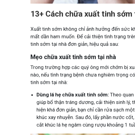
Tham gia nhóm
Tham gia n
13+ Cách chữa xuất tinh sớm 
Xuất tinh sớm không chỉ ảnh hưởng đến sức kh
mất dần ham muốn. Để cải thiện tình trạng tr
tinh sớm tại nhà đơn giản, hiệu quả sau:
Mẹo chữa xuất tinh sớm tại nhà
Trong trường hợp các quý ông mới chớm bị xuấ
nào, nếu tình trạng bệnh chưa nghiêm trọng c
tinh sớm tại nhà:
Dùng lá hẹ chữa xuất tinh sớm:
Theo quan n
giúp bổ thận tráng dương, cải thiện sinh lý
hiện khá đơn giản, bạn chỉ cần rửa sạch mộ
khúc xay nhuyễn. Sau đó, lấy phần nước cốt,
cắt khúc lá hẹ ngâm cùng rượu khoảng 1 tu