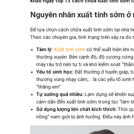
khảo ngay top 13 cách chữa xuất tinh sớm tạ
Nguyên nhân xuất tinh sớm ở 
Để lựa chọn cách chữa xuất tinh sớm tại nhà h
Theo các chuyên gia, tình trạng trên xảy ra do
Tâm lý:
Xuất tinh sớm
có thể xuất hiện khi n
thường xuyên
. Bên cạnh đó, độ cương cứng
mày râu trở nên tự ti và khó kiểm soát “thẳn
Yếu tố sinh học:
Bất thường ở tuyến giáp, tu
thương vùng nhạy cảm,… là các yếu tố sinh
“thằng em”.
Tự sướng quá nhiều:
Lạm dụng sẽ khiến xuất
cảm dẫn đến xuất tinh sớm trong lúc “lâm t
Sử dụng lượng lớn chất kích thích:
Thói qu
nồng” nam giới bị ảnh hưởng. Điều này ảnh h