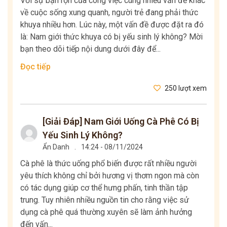
Với sự bận rộn của công việc cùng nhiều vấn đề khác
về cuộc sống xung quanh, người trẻ đang phải thức
khuya nhiều hơn. Lúc này, một vấn đề được đặt ra đó
là: Nam giới thức khuya có bị yếu sinh lý không? Mời
bạn theo dõi tiếp nội dung dưới đây để...
Đọc tiếp
250 lượt xem
[Giải Đáp] Nam Giới Uống Cà Phê Có Bị
Yếu Sinh Lý Không?
Ẩn Danh
.
14:24 - 08/11/2024
Cà phê là thức uống phổ biến được rất nhiều người
yêu thích không chỉ bởi hương vị thơm ngon mà còn
có tác dụng giúp cơ thể hưng phấn, tinh thần tập
trung. Tuy nhiên nhiều nguồn tin cho rằng việc sử
dụng cà phê quá thường xuyên sẽ làm ảnh hưởng
đến vấn...