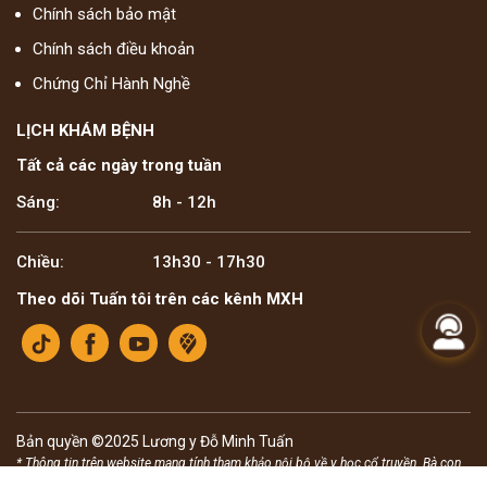
Chính sách bảo mật
Chính sách điều khoản
Chứng Chỉ Hành Nghề
LỊCH KHÁM BỆNH
Tất cả các ngày trong tuần
Sáng:
8h - 12h
Chiều:
13h30 - 17h30
Theo dõi Tuấn tôi trên các kênh MXH
Bản quyền ©2025 Lương y Đỗ Minh Tuấn
* Thông tin trên website mang tính tham khảo nội bộ về y học cổ truyền. Bà con
không nên tự ý áp dụng chẩn đoán hay điều trị bệnh, cần tham khảo ý kiến của