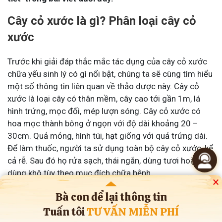
Cây cỏ xước là gì? Phân loại cây cỏ
xước
Trước khi giải đáp thắc mắc tác dụng của cây cỏ xước
chữa yếu sinh lý có gì nổi bật, chúng ta sẽ cùng tìm hiểu
một số thông tin liên quan về thảo dược này. Cây cỏ
xước là loại cây có thân mềm, cây cao tới gần 1m, lá
hình trứng, mọc đối, mép lượn sóng. Cây cỏ xước có
hoa mọc thành bông ở ngọn với độ dài khoảng 20 –
30cm. Quả mỏng, hình túi, hạt giống với quả trứng dài.
Để làm thuốc, người ta sử dụng toàn bộ cây cỏ xước, kể
cả rễ. Sau đó họ rửa sạch, thái ngắn, dùng tươi hoặc
dùng khô tùy theo mục đích chữa bệnh.
×
Bà con để lại thông tin
Tuấn tôi
TƯ VẤN MIỄN PHÍ