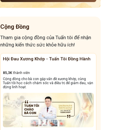
Cộng Đồng
Tham gia cộng đồng của Tuấn tôi để nhận
những kiến thức sức khỏe hữu ích!
Hội Đau Xương Khớp - Tuấn Tôi Đồng Hành
Cộng Đồng Chữ
85,3K
thành viên
13,1k
thành viên
Cộng đồng cho bà con gặp vấn đề xương khớp, cùng
Cộng đồng này sẽ gi
Tuấn tôi học cách chăm sóc và điều trị để giảm đau, vận
dẳng, viêm xoang tá
động linh hoạt.