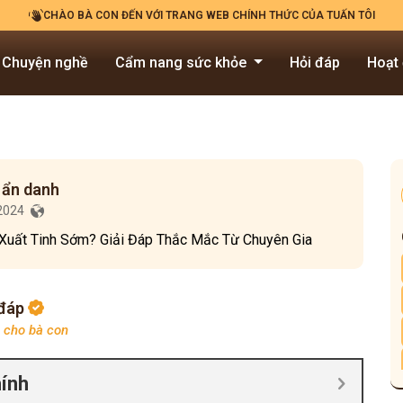
CHÀO BÀ CON ĐẾN VỚI TRANG WEB CHÍNH THỨC CỦA TUẤN TÔI
Chuyện nghề
Cẩm nang sức khỏe
Hỏi đáp
Hoạt
 ẩn danh
/2024
Xuất Tinh Sớm? Giải Đáp Thắc Mắc Từ Chuyên Gia
 đáp
p cho bà con
hính