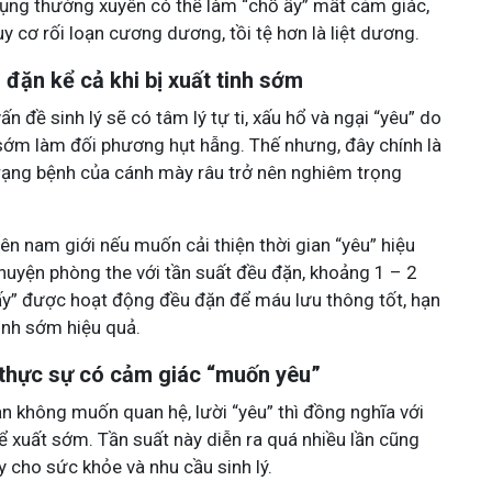
dụng thường xuyên có thể làm “chỗ ấy” mất cảm giác,
y cơ rối loạn cương dương, tồi tệ hơn là liệt dương.
đặn kể cả khi bị xuất tinh sớm
n đề sinh lý sẽ có tâm lý tự ti, xấu hổ và ngại “yêu” do
 sớm làm đối phương hụt hẫng. Thế nhưng, đây chính là
 trạng bệnh của cánh mày râu trở nên nghiêm trọng
ên nam giới nếu muốn cải thiện thời gian “yêu” hiệu
chuyện phòng the với tần suất đều đặn, khoảng 1 – 2
 ấy” được hoạt động đều đặn để máu lưu thông tốt, hạn
tinh sớm hiệu quả.
 thực sự có cảm giác “muốn yêu”
n không muốn quan hệ, lười “yêu” thì đồng nghĩa với
thể xuất sớm. Tần suất này diễn ra quá nhiều lần cũng
y cho sức khỏe và nhu cầu sinh lý.