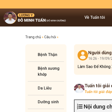
Về Tuấn tôi
Trang chủ
»
Câu hỏi
»
Người dùng
Bệnh Thận
16:26 - 19/09
Làm Sao Để Không 
Bệnh xương
khớp
Tuấn tôi giải
Da Liễu
Tuấn tôi giải đá
Dưỡng sinh
Nội dung c