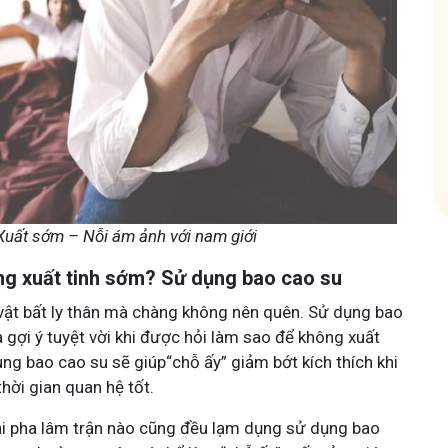
hóm
Tham gia nhóm
Xuất sớm – Nỗi ám ảnh với nam giới
g xuất tinh sớm? Sử dụng bao cao su
 vật bất ly thân mà chàng không nên quên. Sử dụng bao
à gợi ý tuyệt vời khi được hỏi làm sao để không xuất
ùng bao cao su sẽ giúp“chỗ ấy” giảm bớt kích thích khi
thời gian quan hệ tốt.
ải pha lâm trận nào cũng đều lạm dụng sử dụng bao