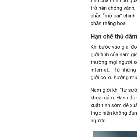
tình của mình bỏ qu
trở nên chóng vánh,
phần “mở bài” chính 
phần thăng hoa.
Hạn chế thủ dâ
Khi bước vào giai đo
giới tính của nam gi
thường mọi người sẽ
internet,… Từ nhữn
giới có xu hướng mu
Nam giới khi “tự sư
khoái cảm. Hành động
xuất tinh sớm dễ xuấ
thực hiện không đún
ngược.