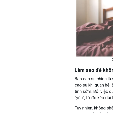
Tham gia n
Làm sao để khôn
Bao cao su chính là
cao su khi quan hệ l
tinh sớm. Bởi việc d
“yêu”, từ đó kéo dài 
Tuy nhiên, không ph