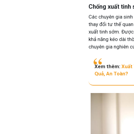
Chống xuất tinh 
Các chuyên gia sinh 
thay đổi tư thế qua
xuất tinh sớm. Được 
khả năng kéo dài thờ
chuyên gia nghiên c
Mề Đay Đỗ Minh - Đánh Bay
Xem thêm:
Xuất
Quả, An Toàn?
4,2K
thành viên
Mề đay, mẩn ngứa gây khó chịu và ả
Đây là nơi tôi chia sẻ cách giảm ngứ
ngừa tái phát