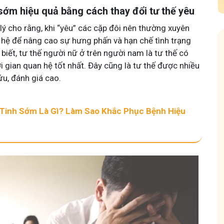
sớm hiệu quả bằng cách thay đổi tư thế yêu
lý cho rằng, khi “yêu” các cặp đôi nên thường xuyên
n hệ để nâng cao sự hưng phấn và hạn chế tình trạng
biết, tư thế người nữ ở trên người nam là tư thế có
i gian quan hệ tốt nhất. Đây cũng là tư thế được nhiều
ứu, đánh giá cao.
 Mẩn Ngứa
Tuấn tôi - Y diệu thuốc nam
 Tinh Sớm Là Gì? Làm Sao Khắc Phục Bệnh Hiệu
95,5k
thành viên
nh hưởng sinh hoạt.
Góc nhỏ tôi chia sẻ với bà con về chuyện thuốc Nam, về
a, làm dịu da và
tất tần tật kiến thức sức khỏe và cách chăm sóc bản
thân theo YHCT.