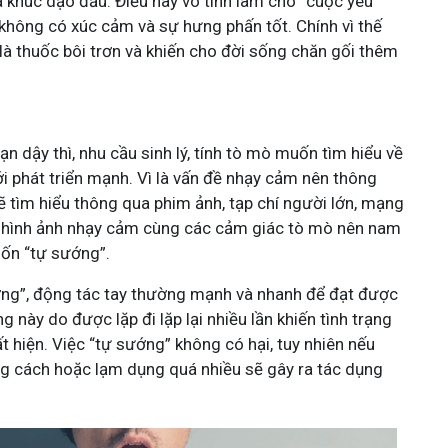
a khúc dạo đầu. Điều này vô tình làm cho “cuộc yêu”
 không có xúc cảm và sự hưng phấn tốt. Chính vì thế
là thuốc bôi trơn và khiến cho đời sống chăn gối thêm
m
ạn dậy thì, nhu cầu sinh lý, tính tò mò muốn tìm hiểu về
ới phát triển mạnh. Vì là vấn đề nhạy cảm nên thông
 tìm hiểu thông qua phim ảnh, tạp chí người lớn, mạng
g hình ảnh nhạy cảm cùng các cảm giác tò mò nên nam
ốn “tự sướng”.
ớng”, động tác tay thường mạnh và nhanh để đạt được
 này do được lặp đi lặp lại nhiều lần khiến tình trạng
t hiện. Việc “tự sướng” không có hại, tuy nhiên nếu
g cách hoặc lạm dụng quá nhiều sẽ gây ra tác dụng