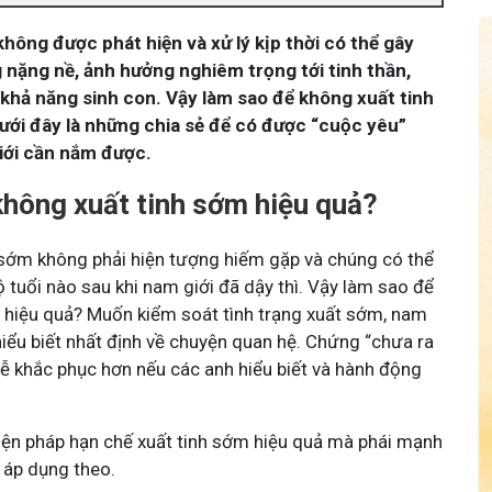
hông được phát hiện và xử lý kịp thời có thể gây
 nặng nề, ảnh hưởng nghiêm trọng tới tinh thần,
 khả năng sinh con. Vậy làm sao để không xuất tinh
ưới đây là những chia sẻ để có được “cuộc yêu”
iới cần nắm được.
hông xuất tinh sớm hiệu quả?
h sớm không phải hiện tượng hiếm gặp và chúng có thể
ộ tuổi nào sau khi nam giới đã dậy thì. Vậy làm sao để
 hiệu quả? Muốn kiểm soát tình trạng xuất sớm, nam
hiểu biết nhất định về chuyện quan hệ. Chứng “chưa ra
dễ khắc phục hơn nếu các anh hiểu biết và hành động
iện pháp hạn chế xuất tinh sớm hiệu quả mà phái mạnh
 áp dụng theo.