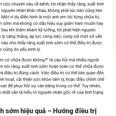
cứu chuyên sâu về bệnh, tôi nhận thấy rằng, xuất tinh
 nguyên nhân khác nhau, không phải lúc nào cũng liên
. Một ví dụ điển hình là một anh em tôi từng chữa trị,
hóm
Tham gia nhóm
tinh sớm mà không có dấu hiệu suy giảm ham muốn hay
. Sau khi thăm khám kỹ lưỡng, tôi phát hiện nguyên
 lý căng thẳng, áp lực công việc, cùng với một số vấn
này cho thấy rằng xuất tinh sớm có thể điều trị được
o cũng do yếu sinh lý.
 sớm có chữa được không?” là câu hỏi mà nhiều người
in nói rằng, xuất tinh sớm hoàn toàn có thể chữa được
à điều trị đúng cách. Việc điều trị có thể liên quan đến
inh hoạt, cải thiện sức khỏe tâm lý, hoặc điều chỉnh chế
oạt để phục hồi sự cân bằng trong cơ thể. Tuy nhiên,
n nhất vẫn là hiểu rõ nguyên nhân gốc rễ của tình trạng
nh sớm hiệu quả – Hướng điều trị