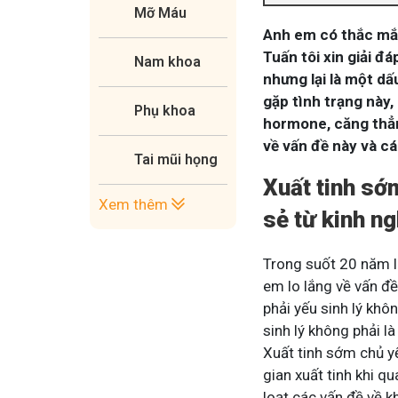
Mỡ Máu
Anh em có thắc mắc
Tuấn tôi xin giải đá
Nam khoa
nhưng lại là một dấ
gặp tình trạng này,
Phụ khoa
hormone, căng thẳn
về vấn đề này và cá
Tai mũi họng
Xuất tinh sớ
Xem thêm
sẻ từ kinh n
Trong suốt 20 năm là
em lo lắng về vấn đ
phải yếu sinh lý khô
sinh lý không phải l
Xuất tinh sớm chủ y
gian xuất tinh khi qu
loạt các vấn đề về 