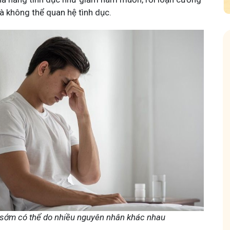
à không thể quan hệ tình dục.
 Mẩn Ngứa
Tuấn tôi - Y diệu thuốc nam
95,5k
thành viên
nh hưởng sinh hoạt.
Góc nhỏ tôi chia sẻ với bà con về chuyện thuốc Nam, về
a, làm dịu da và
tất tần tật kiến thức sức khỏe và cách chăm sóc bản
thân theo YHCT.
 sớm có thể do nhiều nguyên nhân khác nhau