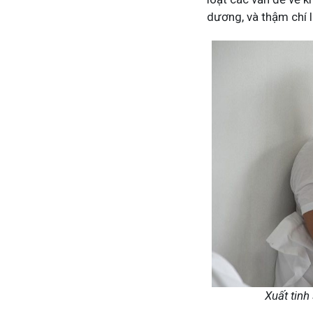
dương, và thậm chí l
Mề Đay Đỗ Minh - Đánh Bay
4,2K
thành viên
Mề đay, mẩn ngứa gây khó chịu và ả
Đây là nơi tôi chia sẻ cách giảm ngứ
ngừa tái phát
Xuất tinh