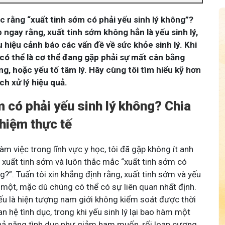
 rằng “xuất tinh sớm có phải yếu sinh lý không”?
p ngay rằng, xuất tinh sớm không hẳn là yếu sinh lý,
u hiệu cảnh báo các vấn đề về sức khỏe sinh lý. Khi
 có thể là cơ thể đang gặp phải sự mất cân bằng
g, hoặc yếu tố tâm lý. Hãy cùng tôi tìm hiểu kỹ hơn
ch xử lý hiệu quả.
m có phải yếu sinh lý không? Chia
ghiệm thực tế
m việc trong lĩnh vực y học, tôi đã gặp không ít anh
ề xuất tinh sớm và luôn thắc mắc “xuất tinh sớm có
ng?”. Tuấn tôi xin khẳng định rằng, xuất tinh sớm và yếu
à một, mặc dù chúng có thể có sự liên quan nhất định.
ếu là hiện tượng nam giới không kiểm soát được thời
an hệ tình dục, trong khi yếu sinh lý lại bao hàm một
khả năng tình dục như giảm ham muốn, rối loạn cương