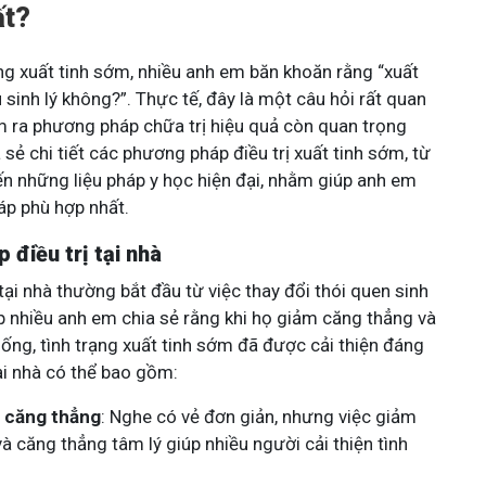
ất?
ạng xuất tinh sớm, nhiều anh em băn khoăn rằng “xuất
 sinh lý không?”. Thực tế, đây là một câu hỏi rất quan
ìm ra phương pháp chữa trị hiệu quả còn quan trọng
a sẻ chi tiết các phương pháp điều trị xuất tinh sớm, từ
ến những liệu pháp y học hiện đại, nhằm giúp anh em
p phù hợp nhất.
điều trị tại nhà
ại nhà thường bắt đầu từ việc thay đổi thói quen sinh
ặp nhiều anh em chia sẻ rằng khi họ giảm căng thẳng và
uống, tình trạng xuất tinh sớm đã được cải thiện đáng
ại nhà có thể bao gồm:
m căng thẳng
: Nghe có vẻ đơn giản, nhưng việc giảm
và căng thẳng tâm lý giúp nhiều người cải thiện tình