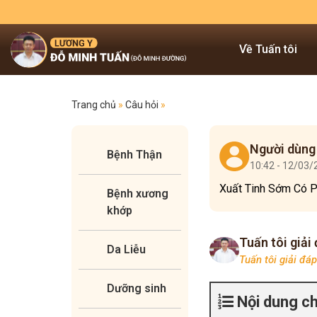
Về Tuấn tôi
Trang chủ
»
Câu hỏi
»
Người dùng
Bệnh Thận
10:42 - 12/03
Xuất Tinh Sớm Có P
Bệnh xương
khớp
Tuấn tôi giải
Da Liễu
Tuấn tôi giải đá
Dưỡng sinh
Nội dung c