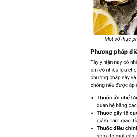
Một số thực ph
Phương pháp điề
Tây y hiện nay có nh
em có nhiều lựa chọn
phương pháp này và 
chóng nếu được áp 
Thuốc ức chế tái
quan hệ bằng cách
Thuốc gây tê cụ
giảm cảm giác, từ
Thuốc điều chỉ
sớm do mất cân 