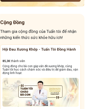
Cộng Đồng
Tham gia cộng đồng của Tuấn tôi để nhận
những kiến thức sức khỏe hữu ích!
Hội Đau Xương Khớp - Tuấn Tôi Đồng Hành
Cộng Đồng Chữ
85,3K
thành viên
13,1k
thành viên
Cộng đồng cho bà con gặp vấn đề xương khớp, cùng
Cộng đồng này sẽ gi
Tuấn tôi học cách chăm sóc và điều trị để giảm đau, vận
dẳng, viêm xoang tá
động linh hoạt.