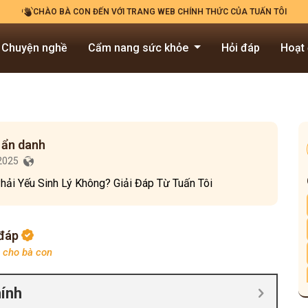
CHÀO BÀ CON ĐẾN VỚI TRANG WEB CHÍNH THỨC CỦA TUẤN TÔI
Chuyện nghề
Cẩm nang sức khỏe
Hỏi đáp
Hoạt
 ẩn danh
/2025
hải Yếu Sinh Lý Không? Giải Đáp Từ Tuấn Tôi
 đáp
p cho bà con
hính