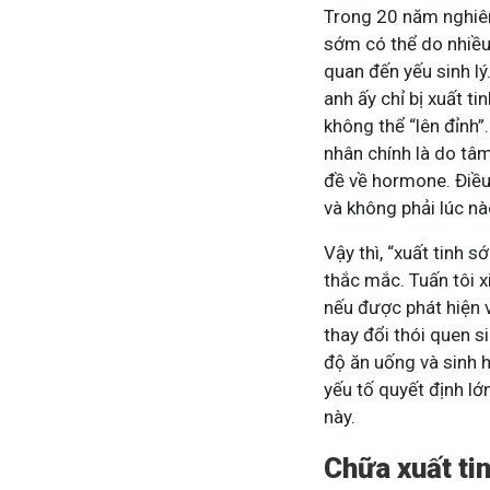
Trong 20 năm nghiên 
sớm có thể do nhiều
quan đến yếu sinh lý
Tham gia n
anh ấy chỉ bị xuất 
không thể “lên đỉnh”
nhân chính là do tâm
đề về hormone. Điều 
và không phải lúc nà
Vậy thì, “xuất tinh
thắc mắc. Tuấn tôi x
nếu được phát hiện v
thay đổi thói quen s
độ ăn uống và sinh h
yếu tố quyết định lớ
này.
Chữa xuất ti