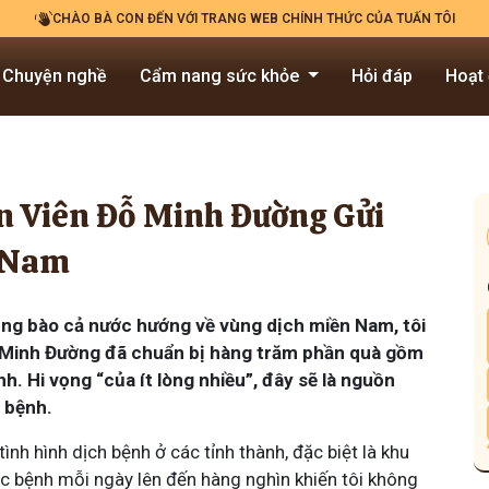
CHÀO BÀ CON ĐẾN VỚI TRANG WEB CHÍNH THỨC CỦA TUẤN TÔI
Chuyện nghề
Cẩm nang sức khỏe
Hỏi đáp
Hoạt
ân Viên Đỗ Minh Đường Gửi
n Nam
ồng bào cả nước hướng về vùng dịch miền Nam, tôi
ỗ Minh Đường đã chuẩn bị hàng trăm phần quà gồm
. Hi vọng “của ít lòng nhiều”, đây sẽ là nguồn
 bệnh.
ình hình dịch bệnh ở các tỉnh thành, đặc biệt là khu
c bệnh mỗi ngày lên đến hàng nghìn khiến tôi không