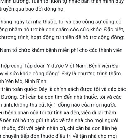
 Minh Đường, Tuấn tôi luôn tự nhắc bản thân mình duy
 truyền qua bao đời dòng họ.
àng ngày tại nhà thuốc, tôi và các cộng sự cũng cố
t động nhằm hỗ trợ bà con chăm sóc sức khỏe. Đặc biệt,
chương trình, hoạt động từ thiện để hỗ trợ cộng đồng:
t Nam tổ chức khám bệnh miễn phí cho các thành viên
i hợp cùng
Tập đoàn Y dược Việt Nam, Bệnh viện Đại
ay vì sức khỏe cộng đồng”. Đây là chương trình thăm
nh Yên Mô, Ninh Bình.
trên toàn quốc: Đây là chính sách được tôi và các bác
h Đường. Chỉ cần bà con tìm đến nhà thuốc, tôi và các
 tình, không thu bất kỳ 1 đồng nào của mọi người.
u bệnh nhân của tôi từ tỉnh xa đến, việc đi lại thăm
ế nên tôi hỗ trợ gửi thuốc về tận nhà cho mọi người.
thuốc, đối với bệnh nhân cũ, chỉ cần bà con liên hệ
 và chuyển tiếp đơn thuốc điều trị về tận nhà cho mọi