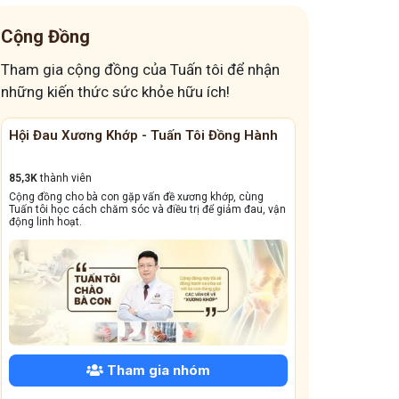
Cộng Đồng
Tham gia cộng đồng của Tuấn tôi để nhận
những kiến thức sức khỏe hữu ích!
Cộng Đồng Chữa Bệnh Tai Mũi Họng
Đánh Bay Mất 
13,1k
thành viên
41,6K
thành viên
Cộng đồng này sẽ giúp bà con đẩy lùi tình trạng ho dai
Giấc ngủ ngon quý 
dẳng, viêm xoang tái phát triền miền, amidan sưng đỏ,...
dưỡng và bài thuốc 