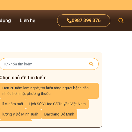
 động
Liên hệ
0987 399 376
Chọn chủ đề tìm kiếm
Hơn 20 năm làm nghề, tôi hiểu rằng người bệnh cần
nhiều hơn một phương thuốc
lì xì năm mới
Lịch Sử Y Học Cổ Truyền Việt Nam
lương y Đỗ Minh Tuấn
Đại tràng Đỗ Minh
mề đay đỗ minh