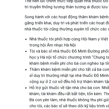
Thế nên lúc chính thức tiếp quản nhà thuốc Đỗ
trì truyền thống tương thân tương ái được lưu
Song hành với các hoạt động thăm khám bệnh h
gắng triển khai, duy trì và phát triển các hoạ
nhà thuốc tôi cũng thường xuyên tổ chức các 
Nhà thuốc tôi phối hợp cùng Hội Nam y Việ
trong hội Âm nhạc Hà Nội
Tôi và bác sĩ nhà thuốc Đỗ Minh Đường phố
học y Hà nội tổ chức chương trình “Chung t
khám bệnh miễn phí cho bà con nghèo tại tỉ
Thăm khám bệnh miễn phí cho tất cả bà con 
sĩ duy trì thường nhật tại nhà thuốc Đỗ Min
cộng sự ở 2 cơ sở đều hỗ trợ thăm khám tận
Hỗ trợ gửi thuốc về tận nhà cho bà con: Nhiề
khám, tái khám đều rất bất tiện, tốn kém. Th
Bà con yên tâm, nhà thuốc không thu phí gửi 
cho tôi, các bác sĩ sẽ theo dõi kỹ liệu trình