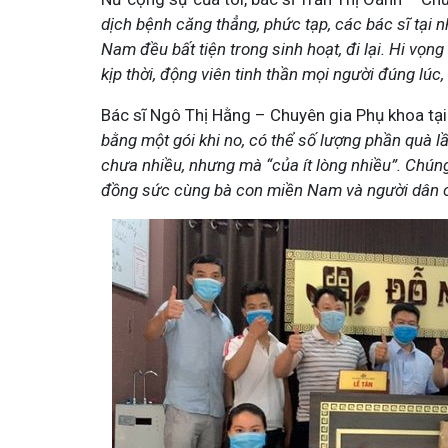
dịch bệnh căng thẳng, phức tạp, các bác sĩ tại
Nam đều bất tiện trong sinh hoạt, đi lại. Hi v
kịp thời, động viên tinh thần mọi người đúng lúc,
Bác sĩ Ngô Thị Hằng – Chuyên gia Phụ khoa t
bằng một gói khi no, có thể số lượng phần quà
Minh - Đánh Bay Mẩn Ngứa
Tuấn tôi - Y diệu thuốc nam
chưa nhiều, nhưng mà “của ít lòng nhiều”. Chún
đồng sức cùng bà con miền Nam và người dân c
95,5k
thành viên
ứa gây khó chịu và ảnh hưởng sinh hoạt.
Góc nhỏ tôi chia sẻ với bà con về ch
chia sẻ cách giảm ngứa, làm dịu da và
tất tần tật kiến thức sức khỏe và c
thân theo YHCT.