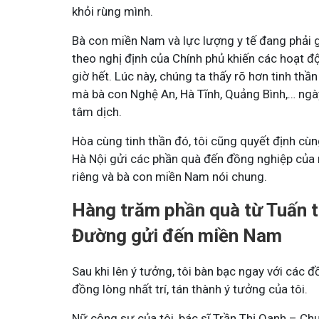
khỏi rùng mình.
Bà con miền Nam và lực lượng y tế đang phải g
theo nghị định của Chính phủ khiến các hoạt độ
giờ hết.
Lúc này, chúng ta thấy rõ hơn tinh thầ
mà bà con Nghệ An, Hà Tĩnh, Quảng Bình,… ngà
tâm dịch.
Hòa cùng tinh thần đó, tôi cũng quyết định c
Hà Nội gửi các phần quà đến đồng nghiệp của 
riêng và bà con miền Nam nói chung.
Hàng trăm phần quà từ Tuấn t
Đường gửi đến miền Nam
Sau khi lên ý tưởng, tôi bàn bạc ngay với các 
đồng lòng nhất trí, tán thành ý tưởng của tôi.
Nữ cộng sự của tôi, bác sĩ Trần Thị Oanh – Ch