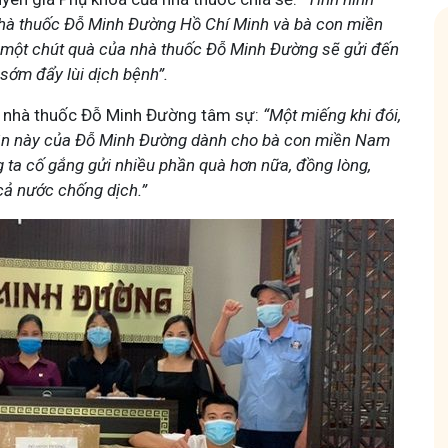
 nhà thuốc Đỗ Minh Đường Hồ Chí Minh và bà con miền
ọng một chút quà của nhà thuốc Đỗ Minh Đường sẽ gửi đến
 sớm đẩy lùi dịch bệnh”.
ại nhà thuốc Đỗ Minh Đường tâm sự:
“Một miếng khi đói,
 lần này của Đỗ Minh Đường dành cho bà con miền Nam
Hội Đau Xương Khớp - Tuấn Tôi Đồng Hành
g ta cố gắng gửi nhiều phần quà hơn nữa, đồng lòng,
ả nước chống dịch.”
85,3K
thành viên
uyện thuốc Nam, về
Cộng đồng cho bà con gặp vấn đề xương khớp, cùng
ách chăm sóc bản
Tuấn tôi học cách chăm sóc và điều trị để giảm đau, vận
động linh hoạt.
Tham gia nhóm