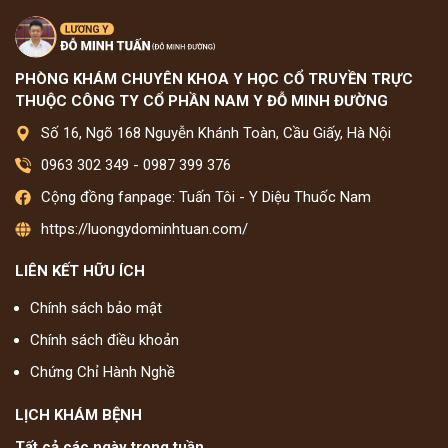
PHÒNG KHÁM CHUYÊN KHOA Y HỌC CỔ TRUYỀN TRỰC
THUỘC CÔNG TY CỔ PHẦN NAM Y ĐỖ MINH ĐƯỜNG
Số 16, Ngõ 168 Nguyễn Khánh Toàn, Cầu Giấy, Hà Nội
0963 302 349
-
0987 399 376
Cộng đồng fanpage: Tuấn Tôi - Y Diệu Thuốc Nam
https://luongydominhtuan.com/
LIÊN KẾT HỮU ÍCH
Chính sách bảo mật
Chính sách điều khoản
Chứng Chỉ Hành Nghề
LỊCH KHÁM BỆNH
Tất cả các ngày trong tuần