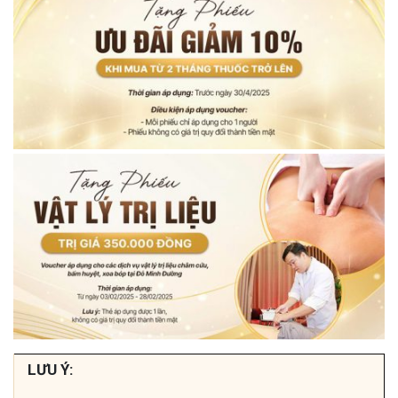
LƯU Ý: