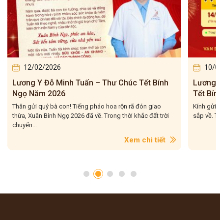
12/02/2026
10/0
Lương Y Đỗ Minh Tuấn – Thư Chúc Tết Bính
Lương 
Ngọ Năm 2026
Tết Bí
Thân gửi quý bà con! Tiếng pháo hoa rộn rã đón giao
Kính gửi 
thừa, Xuân Bính Ngọ 2026 đã về. Trong thời khắc đất trời
sắp về. T
chuyển...
Xem chi tiết