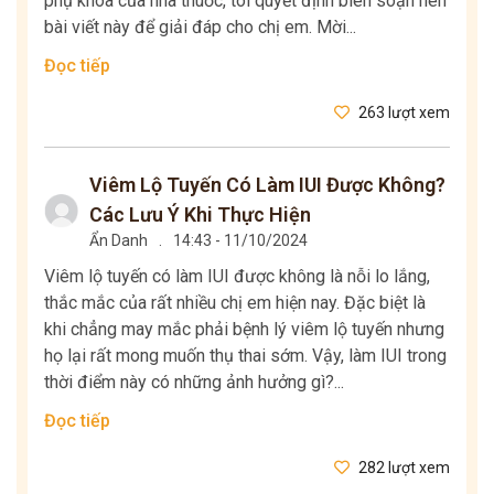
phụ khoa của nhà thuốc, tôi quyết định biên soạn nên
bài viết này để giải đáp cho chị em. Mời...
Đọc tiếp
263 lượt xem
Viêm Lộ Tuyến Có Làm IUI Được Không?
Các Lưu Ý Khi Thực Hiện
Ẩn Danh
.
14:43 - 11/10/2024
Viêm lộ tuyến có làm IUI được không là nỗi lo lắng,
thắc mắc của rất nhiều chị em hiện nay. Đặc biệt là
khi chẳng may mắc phải bệnh lý viêm lộ tuyến nhưng
họ lại rất mong muốn thụ thai sớm. Vậy, làm IUI trong
thời điểm này có những ảnh hưởng gì?...
Đọc tiếp
282 lượt xem