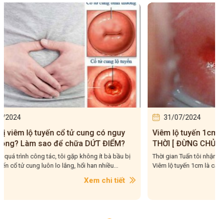
31/07/2024
31/0
Viêm lộ tuyến 1cm – Tìm hiểu và điều trị KỊP
Thời Gi
THỜI [ ĐỪNG CHỦ QUAN BỎ QUA]
Khoảng
Thời gian Tuấn tôi nhận được khá nhiều câu hỏi. Ví dụ như:
Thời gian
Viêm lộ tuyến 1cm là cấp độ nặng hay nhẹ? Có gây...
thắc mắc 
Xem chi tiết