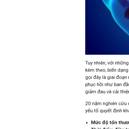
Tham gia nhóm
Tuy nhiên, với những
kèm theo, biến dạng 
gọi đây là giai đoạ
phục hồi như ban đầu.
giảm đau và cải thi
20 năm nghiên cứu c
yếu tố quyết định k
Mức độ tổn thươ