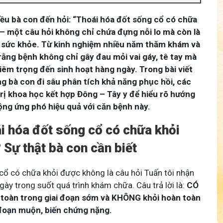
iều bà con đến hỏi: “Thoái hóa đốt sống cổ có chữa
– một câu hỏi không chỉ chứa đựng nỗi lo mà còn là
 sức khỏe. Từ kinh nghiệm nhiều năm thăm khám và
rõ rằng bệnh không chỉ gây đau mỏi vai gáy, tê tay mà
êm trọng đến sinh hoạt hàng ngày. Trong bài viết
ng bà con đi sâu phân tích khả năng phục hồi, các
rị khoa học kết hợp Đông – Tây y để hiểu rõ hướng
ộng ứng phó hiệu quả với căn bệnh này.
ái hóa đốt sống cổ có chữa khỏi
Sự thật bà con cần biết
cổ có chữa khỏi được không là câu hỏi Tuấn tôi nhận
ày trong suốt quá trình khám chữa. Câu trả lời là:
CÓ
 toàn trong giai đoạn sớm và KHÔNG khỏi hoàn toàn
 đoạn muộn, biến chứng nặng.