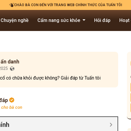
CHÀO BÀ CON ĐẾN VỚI TRANG WEB CHÍNH THỨC CỦA TUẤN TÔI
Chuyện nghề
Cẩm nang sức khỏe
Hỏi đáp
Hoạt
 ẩn danh
/2025
cổ có chữa khỏi được không? Giải đáp từ Tuấn tôi
 đáp
p cho bà con
hính