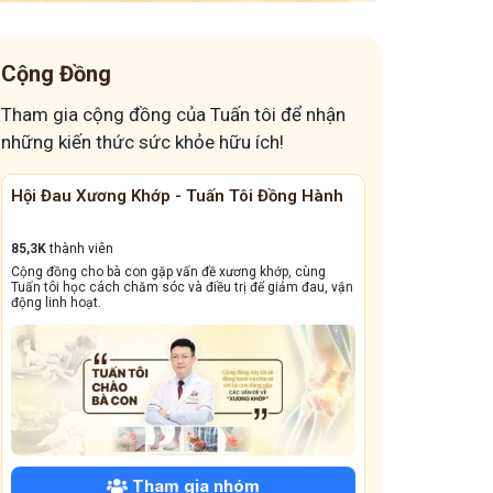
Cộng Đồng
Tham gia cộng đồng của Tuấn tôi để nhận
những kiến thức sức khỏe hữu ích!
ôi Đồng Hành
Cộng Đồng Chữa Bệnh Tai Mũi Họng
13,1k
thành viên
ng khớp, cùng
Cộng đồng này sẽ giúp bà con đẩy lùi tình trạng ho dai
ị để giảm đau, vận
dẳng, viêm xoang tái phát triền miền, amidan sưng đỏ,...
óm