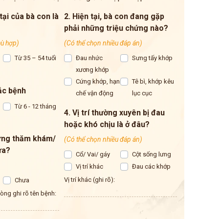
 tại của bà con là
2. Hiện tại, bà con đang gặp
phải những triệu chứng nào?
hù hợp)
(Có thể chọn nhiều đáp án)
Từ 35 – 54 tuổi
Đau nhức
Sưng tấy khớp
xương khớp
Cứng khớp, hạn
Tê bì, khớp kêu
ắc bệnh
chế vận động
lục cục
Từ 6 - 12 tháng
4. Vị trí thường xuyên bị đau
hoặc khó chịu là ở đâu?
từng thăm khám/
(Có thể chọn nhiều đáp án)
ưa?
Cổ/ Vai/ gáy
Cột sống lưng
Vị trí khác
Đau các khớp
Vị trí khác (ghi rõ):
Chưa
 lòng ghi rõ tên bệnh: