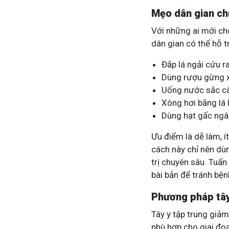
Mẹo dân gian chữ
Với những ai mới ch
dân gian có thể hỗ t
Đắp lá ngải cứu 
Dùng rượu gừng x
Uống nước sắc câ
Xông hơi bằng lá l
Dùng hạt gấc ng
Ưu điểm là dễ làm, í
cách này chỉ nên dù
trị chuyên sâu. Tuấ
bài bản để tránh bệ
Phương pháp tây 
Tây y tập trung giảm 
phù hợp cho giai đo