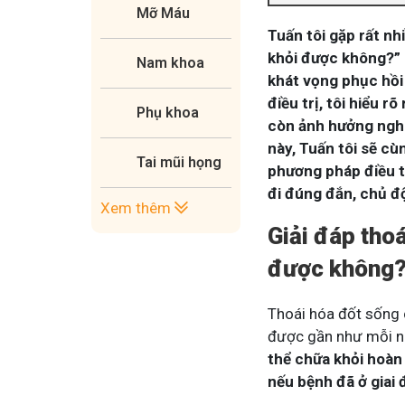
Mỡ Máu
Tuấn tôi gặp rất nh
khỏi được không?” 
Nam khoa
khát vọng phục hồi
điều trị, tôi hiểu 
Phụ khoa
còn ảnh hưởng nghi
này, Tuấn tôi sẽ cù
Tai mũi họng
phương pháp điều t
đi đúng đắn, chủ đ
Xem thêm
Giải đáp tho
được không? 
Thoái hóa đốt sống 
được gần như mỗi ng
thể chữa khỏi hoàn
nếu bệnh đã ở giai