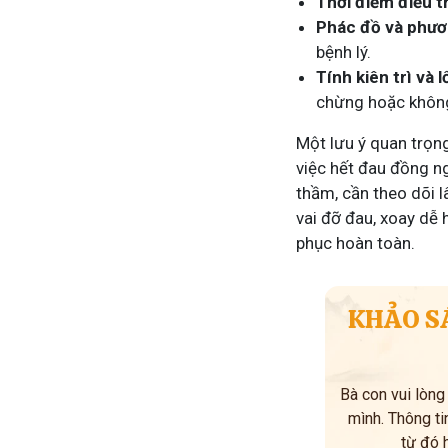
Thời điểm điều tr
Phác đồ và phươn
bệnh lý.
Tính kiên trì và 
chừng hoặc không 
Một lưu ý quan trọn
việc hết đau đồng ng
thầm, cần theo dõi l
vai đỡ đau, xoay dễ 
phục hoàn toàn.
KHẢO S
Bà con vui lòng
mình. Thông tin
từ đó 