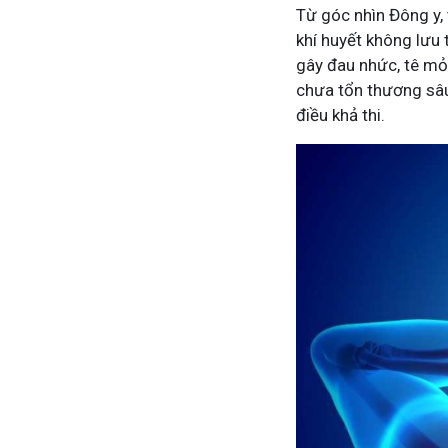
Từ góc nhìn Đông y,
khí huyết không lưu 
gây đau nhức, tê mỏi
chưa tổn thương sâu,
điều khả thi.
Mề Đay Đỗ Minh - Đánh Bay Mẩn Ngứa
Tuấn tôi - Y
4,2K
thành viên
95,5k
thành viên
Mề đay, mẩn ngứa gây khó chịu và ảnh hưởng sinh hoạt.
Góc nhỏ tôi chia
Đây là nơi tôi chia sẻ cách giảm ngứa, làm dịu da và
tất tần tật kiến
ngừa tái phát
thân theo YHCT.