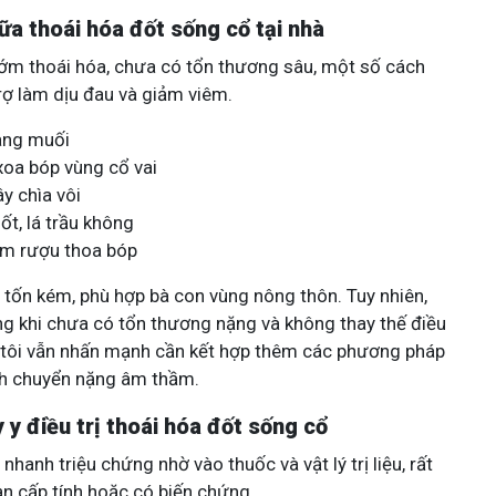
a thoái hóa đốt sống cổ tại nhà
ớm thoái hóa, chưa có tổn thương sâu, một số cách
rợ làm dịu đau và giảm viêm.
rang muối
oa bóp vùng cổ vai
y chìa vôi
ốt, lá trầu không
âm rượu thoa bóp
t tốn kém, phù hợp bà con vùng nông thôn. Tuy nhiên,
ng khi chưa có tổn thương nặng và không thay thế điều
n tôi vẫn nhấn mạnh cần kết hợp thêm các phương pháp
nh chuyển nặng âm thầm.
y điều trị thoái hóa đốt sống cổ
nhanh triệu chứng nhờ vào thuốc và vật lý trị liệu, rất
ạn cấp tính hoặc có biến chứng.