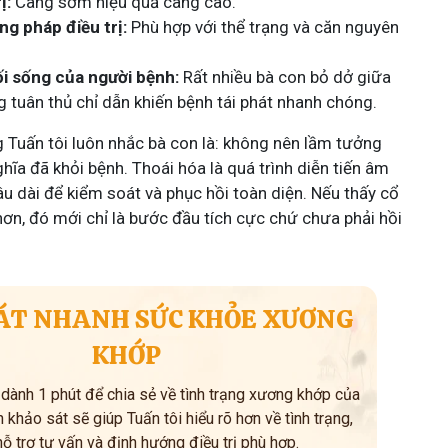
ị:
Càng sớm hiệu quả càng cao.
g pháp điều trị:
Phù hợp với thể trạng và căn nguyên
lối sống của người bệnh:
Rất nhiều bà con bỏ dở giữa
tuân thủ chỉ dẫn khiến bệnh tái phát nhanh chóng.
g Tuấn tôi luôn nhắc bà con là: không nên lầm tưởng
hĩa đã khỏi bệnh. Thoái hóa là quá trình diễn tiến âm
âu dài để kiểm soát và phục hồi toàn diện. Nếu thấy cổ
hơn, đó mới chỉ là bước đầu tích cực chứ chưa phải hồi
ÁT NHANH SỨC KHỎE XƯƠNG
KHỚP
 dành 1 phút để chia sẻ về tình trạng xương khớp của
 khảo sát sẽ giúp Tuấn tôi hiểu rõ hơn về tình trạng,
hỗ trợ tư vấn và định hướng điều trị phù hợp.