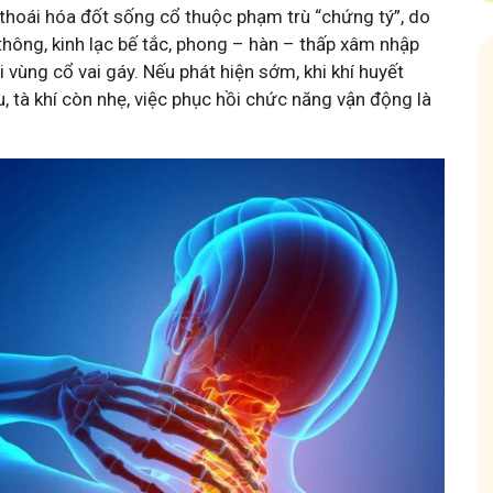
 thoái hóa đốt sống cổ thuộc phạm trù “chứng tý”, do
thông, kinh lạc bế tắc, phong – hàn – thấp xâm nhập
 vùng cổ vai gáy. Nếu phát hiện sớm, khi khí huyết
 tà khí còn nhẹ, việc phục hồi chức năng vận động là
 diệu thuốc nam
Hội Đau Xương Khớp - Tuấn T
85,3K
thành viên
 sẻ với bà con về chuyện thuốc Nam, về
Cộng đồng cho bà con gặp vấn đề xươ
 thức sức khỏe và cách chăm sóc bản
Tuấn tôi học cách chăm sóc và điều tr
động linh hoạt.
Tham gia nh