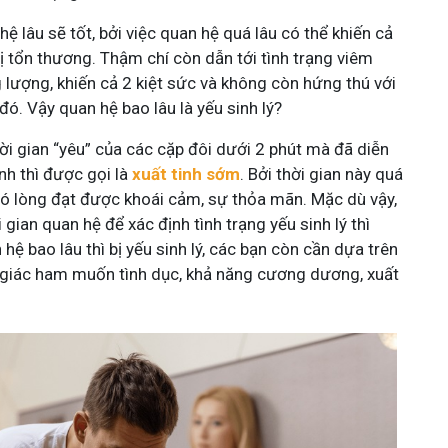
ệ lâu sẽ tốt, bởi việc quan hệ quá lâu có thể khiến cả
bị tổn thương. Thậm chí còn dẫn tới tình trạng viêm
 lượng, khiến cả 2 kiệt sức và không còn hứng thú với
đó. Vậy quan hệ bao lâu là yếu sinh lý?
ời gian “yêu” của các cặp đôi dưới 2 phút mà đã diễn
inh thì được gọi là
xuất tinh sớm
. Bởi thời gian này quá
khó lòng đạt được khoái cảm, sự thỏa mãn. Mặc dù vậy,
 gian quan hệ để xác định tình trạng yếu sinh lý thì
hệ bao lâu thì bị yếu sinh lý, các bạn còn cần dựa trên
 giác ham muốn tình dục, khả năng cương dương, xuất