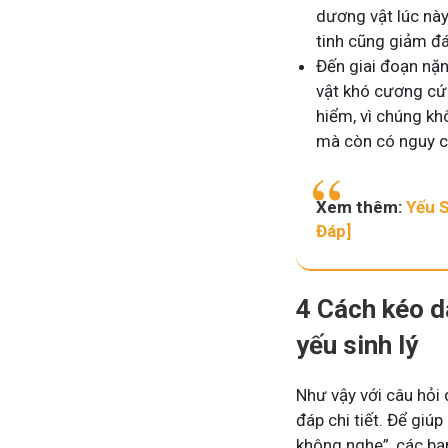
dương vật lúc này
tinh cũng giảm đá
Đến giai đoạn nặ
vật khó cương cứ
hiểm, vì chúng kh
mà còn có nguy c
Xem thêm:
Yếu 
Đáp]
4 Cách kéo dà
yếu sinh lý
Như vậy với câu hỏi 
đáp chi tiết. Để gi
không nghe”, các bạ