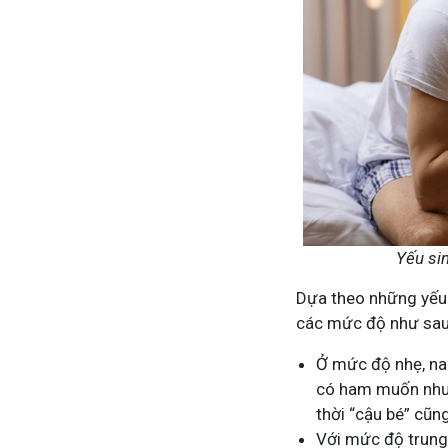
Yếu sin
Dựa theo những yếu t
các mức độ như sau
Ở mức độ nhẹ, nam
có ham muốn nhưn
thời “cậu bé” cũ
Với mức độ trung 