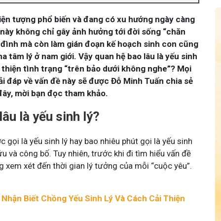
iện tượng phổ biến và đang có xu hướng ngày càng
g này không chỉ gây ảnh hưởng tới đời sống “chăn
a đình mà còn làm gián đoạn kế hoạch sinh con cũng
 tâm lý ở nam giới. Vậy quan hệ bao lâu là yếu sinh
ải thiện tình trạng “trên bảo dưới không nghe”? Mọi
giải đáp về vấn đề này sẽ được Đỗ Minh Tuấn chia sẻ
 đây, mời bạn đọc tham khảo.
âu là yếu sinh lý?
 gọi là yếu sinh lý hay bao nhiêu phút gọi là yếu sinh
u và công bố. Tuy nhiên, trước khi đi tìm hiểu vấn đề
g xem xét đến thời gian lý tưởng của mỗi “cuộc yêu”.
 Nhận Biết Chồng Yếu Sinh Lý Và Cách Cải Thiện