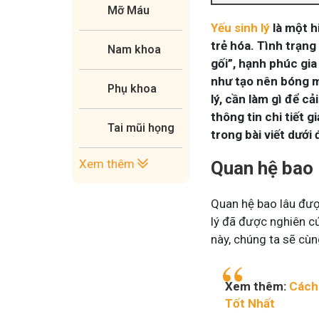
Mỡ Máu
Yếu sinh lý
là một h
trẻ hóa. Tình trạn
Nam khoa
gối”, hạnh phúc gi
như tạo nên bóng ma
Phụ khoa
lý, cần làm gì để c
thông tin chi tiết 
Tai mũi họng
trong bài viết dưới
Xem thêm
Quan hệ bao l
Quan hệ bao lâu được
lý đã được nghiên cứ
này, chúng ta sẽ cùn
Xem thêm:
Cách
Tốt Nhất