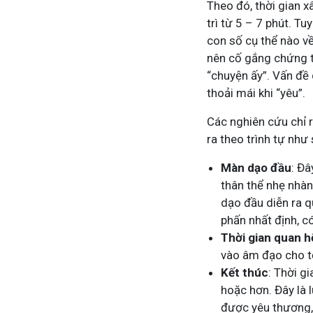
Theo đó, thời gian 
trì từ 5 – 7 phút. T
con số cụ thể nào về
Tham gia nhóm
Tha
nên cố gắng chứng t
“chuyện ấy”. Vấn đề 
thoải mái khi “yêu”.
Các nghiên cứu chỉ r
ra theo trình tự như 
Màn dạo đầu
: Đâ
thân thể nhẹ nhà
dạo đầu diễn ra 
phấn nhất định, c
Thời gian quan h
vào âm đạo cho tới
Kết thúc
: Thời g
hoặc hơn. Đây là 
được yêu thương,