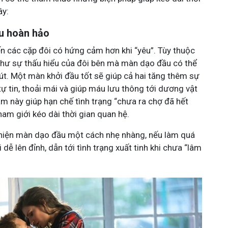
ây:
u hoàn hảo
n các cặp đôi có hứng cảm hơn khi “yêu”. Tùy thuộc
hư sự thấu hiểu của đôi bên mà màn dạo đầu có thể
út. Một màn khởi đầu tốt sẽ giúp cả hai tăng thêm sự
ự tin, thoải mái và giúp máu lưu thông tới dương vật
àm này giúp hạn chế tình trạng “chưa ra chợ đã hết
nam giới kéo dài thời gian quan hệ.
 hiện màn dạo đầu một cách nhẹ nhàng, nếu làm quá
dễ lên đỉnh, dẫn tới tình trạng xuất tinh khi chưa “lâm