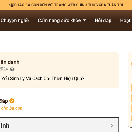
CHÀO BÀ CON ĐẾN VỚI TRANG WEB CHÍNH THỨC CỦA TUẤN TÔI
Chuyện nghề
Cẩm nang sức khỏe
Hỏi đáp
Hoạt
 ẩn danh
/2024
 Yếu Sinh Lý Và Cách Cải Thiện Hiệu Quả?
 đáp
p cho bà con
hính