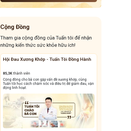
Cộng Đồng
Tham gia cộng đồng của Tuấn tôi để nhận
những kiến thức sức khỏe hữu ích!
ng Hành
Cộng Đồng Chữa Bệnh Tai Mũi Họng
Đánh 
13,1k
thành viên
41,6K
t
, cùng
Cộng đồng này sẽ giúp bà con đẩy lùi tình trạng ho dai
Giấc n
m đau, vận
dẳng, viêm xoang tái phát triền miền, amidan sưng đỏ,...
dưỡng v