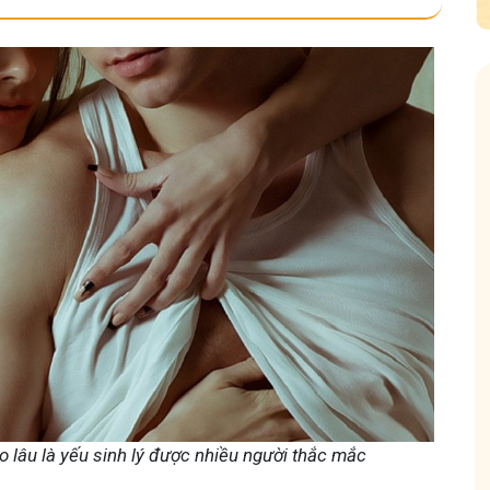
huốc nam
Hội Đau Xương Khớp - Tuấn Tôi Đồ
85,3K
thành viên
bà con về chuyện thuốc Nam, về
Cộng đồng cho bà con gặp vấn đề xương khớp
c khỏe và cách chăm sóc bản
Tuấn tôi học cách chăm sóc và điều trị để giả
động linh hoạt.
 lâu là yếu sinh lý được nhiều người thắc mắc