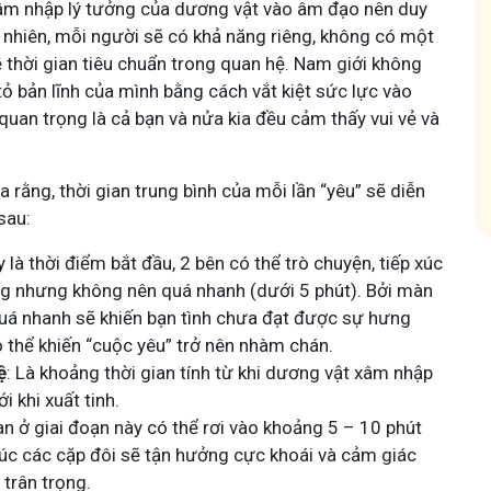
xâm nhập lý tưởng của dương vật vào âm đạo nên duy
Tham gia nhóm
uy nhiên, mỗi người sẽ có khả năng riêng, không có một
 thời gian tiêu chuẩn trong quan hệ. Nam giới không
m gia nhóm
ỏ bản lĩnh của mình bằng cách vắt kiệt sức lực vào
quan trọng là cả bạn và nửa kia đều cảm thấy vui vẻ và
a rằng, thời gian trung bình của mỗi lần “yêu” sẽ diễn
sau:
y là thời điểm bắt đầu, 2 bên có thể trò chuyện, tiếp xúc
ng nhưng không nên quá nhanh (dưới 5 phút). Bởi màn
quá nhanh sẽ khiến bạn tình chưa đạt được sự hưng
ó thể khiến “cuộc yêu” trở nên nhàm chán.
ệ
: Là khoảng thời gian tính từ khi dương vật xâm nhập
 khi xuất tinh.
ian ở giai đoạn này có thể rơi vào khoảng 5 – 10 phút
lúc các cặp đôi sẽ tận hưởng cực khoái và cảm giác
 trân trọng.