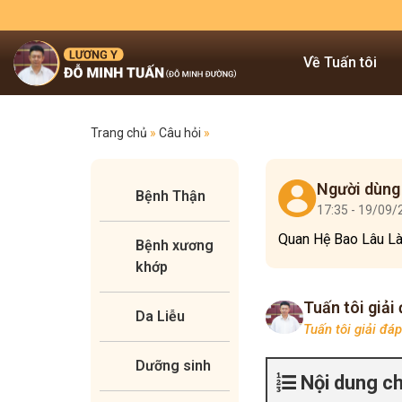
Về Tuấn tôi
Trang chủ
»
Câu hỏi
»
Người dùng
Bệnh Thận
17:35 - 19/09
Quan Hệ Bao Lâu Là
Bệnh xương
khớp
Tuấn tôi giải
Da Liễu
Tuấn tôi giải đá
Dưỡng sinh
Nội dung c