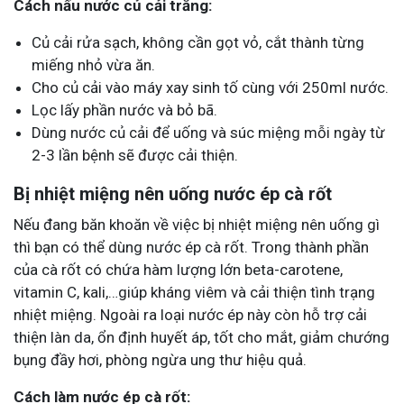
Cách nấu nước củ cải trắng:
Củ cải rửa sạch, không cần gọt vỏ, cắt thành từng
miếng nhỏ vừa ăn.
Cho củ cải vào máy xay sinh tố cùng với 250ml nước.
Lọc lấy phần nước và bỏ bã.
Dùng nước củ cải để uống và súc miệng mỗi ngày từ
2-3 lần bệnh sẽ được cải thiện.
Bị nhiệt miệng nên uống nước ép cà rốt
Nếu đang băn khoăn về việc bị nhiệt miệng nên uống gì
thì bạn có thể dùng nước ép cà rốt. Trong thành phần
của cà rốt có chứa hàm lượng lớn beta-carotene,
vitamin C, kali,…giúp kháng viêm và cải thiện tình trạng
nhiệt miệng. Ngoài ra loại nước ép này còn hỗ trợ cải
thiện làn da, ổn định huyết áp, tốt cho mắt, giảm chướng
bụng đầy hơi, phòng ngừa ung thư hiệu quả.
Cách làm nước ép cà rốt: