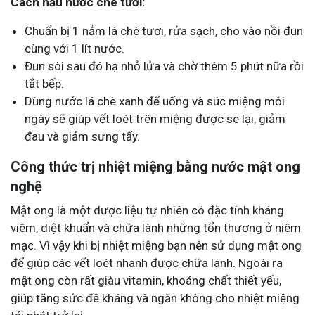
Cách nấu nước chè tươi:
Chuẩn bị 1 nắm lá chè tươi, rửa sạch, cho vào nồi đun
cùng với 1 lít nước.
Đun sôi sau đó hạ nhỏ lửa và chờ thêm 5 phút nữa rồi
tắt bếp.
Dùng nước lá chè xanh để uống và súc miệng mỗi
ngày sẽ giúp vết loét trên miệng được se lại, giảm
đau và giảm sưng tấy.
Công thức trị nhiệt miệng bằng nước mật ong
nghệ
Mật ong là một dược liệu tự nhiên có đặc tính kháng
viêm, diệt khuẩn và chữa lành những tổn thương ở niêm
mạc. Vì vậy khi bị nhiệt miệng bạn nên sử dụng mật ong
để giúp các vết loét nhanh được chữa lành. Ngoài ra
mật ong còn rất giàu vitamin, khoáng chất thiết yếu,
giúp tăng sức đề kháng và ngăn không cho nhiệt miệng