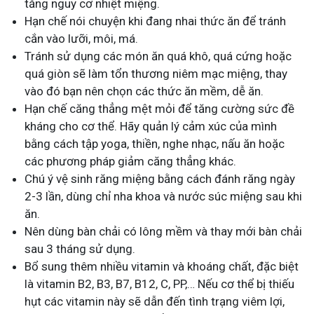
tăng nguy cơ nhiệt miệng.
Hạn chế nói chuyện khi đang nhai thức ăn để tránh
cắn vào lưỡi, môi, má.
Tránh sử dụng các món ăn quá khô, quá cứng hoặc
quá giòn sẽ làm tổn thương niêm mạc miệng, thay
vào đó bạn nên chọn các thức ăn mềm, dễ ăn.
Hạn chế căng thẳng mệt mỏi để tăng cường sức đề
kháng cho cơ thể. Hãy quản lý cảm xúc của mình
bằng cách tập yoga, thiền, nghe nhạc, nấu ăn hoặc
các phương pháp giảm căng thẳng khác.
Chú ý vệ sinh răng miệng bằng cách đánh răng ngày
2-3 lần, dùng chỉ nha khoa và nước súc miệng sau khi
ăn.
Nên dùng bàn chải có lông mềm và thay mới bàn chải
sau 3 tháng sử dụng.
Bổ sung thêm nhiều vitamin và khoáng chất, đặc biệt
là vitamin B2, B3, B7, B12, C, PP,… Nếu cơ thể bị thiếu
hụt các vitamin này sẽ dẫn đến tình trạng viêm lợi,