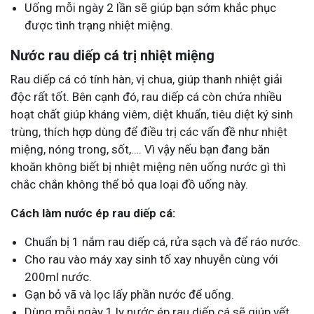
Uống mỗi ngày 2 lần sẽ giúp bạn sớm khắc phục
được tình trạng nhiệt miệng.
Nước rau diếp cá trị nhiệt miệng
Rau diếp cá có tính hàn, vị chua, giúp thanh nhiệt giải
độc rất tốt. Bên cạnh đó, rau diếp cá còn chứa nhiều
hoạt chất giúp kháng viêm, diệt khuẩn, tiêu diệt ký sinh
trùng, thích hợp dùng để điều trị các vấn đề như nhiệt
miệng, nóng trong, sốt,…. Vì vậy nếu bạn đang băn
khoăn không biết bị nhiệt miệng nên uống nước gì thì
chắc chắn không thể bỏ qua loại đồ uống này.
Cách làm nước ép rau diếp cá:
Chuẩn bị 1 nắm rau diếp cá, rửa sạch và để ráo nước.
Cho rau vào máy xay sinh tố xay nhuyễn cùng với
200ml nước.
Gạn bỏ vã và lọc lấy phần nước để uống.
Dùng mỗi ngày 1 ly nước ép rau diếp cá sẽ giúp vết