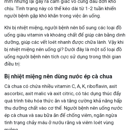
mm nhưng lại gây ra cảm giác vô cùng đau đớn khó
chịu. Tình trạng này có thể kéo dài từ 1-2 tuần khiến
người bệnh gặp khó khăn trong việc ăn uống.
Khi bị nhiệt miệng, người bệnh nên bổ sung các loại đồ
uống giàu vitamin và khoáng chất để giúp cân bằng dinh
dưỡng, giúp các vết loét nhanh được chữa lành. Vậy khi
bị nhiệt miệng nên uống gì? Dưới đây là một số loại đồ
uống người bệnh nên tích cực sử dụng trong thời gian
điều trị:
Bị nhiệt miệng nên dùng nước ép cà chua
Cà chua có chứa nhiều vitamin C, A, K, riboflavin, axit
ascorbic, axit malic và axit citric, có tác dụng thúc đẩy
quá trình tiêu hóa thức ăn và tăng cường khả năng hấp
thu dưỡng chất vào cơ thể. Người bệnh nên uống nước
ép cà chua và sau bữa ăn để chống viêm, ngăn ngừa
tình trạng chảy máu ở nướu răng và viêm loét vùng
miệng.