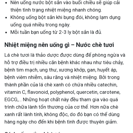
Nên uống nước bột sắn vào buổi chiều sẽ giúp cải
thiện tình trạng nhiệt miệng nhanh chóng.
Không uống bột sắn khi bụng đói, không lạm dụng
uống quá nhiều trong ngày.
Mỗi tuần bạn uống từ 2-3 ly bột sắn là đủ.
Nhiệt miệng nên uống gì – Nước chè tươi
Lá chè tươi là thảo dược được dùng để phòng ngừa và
hỗ trợ điều trị nhiều căn bệnh khác nhau như tiêu chảy,
bệnh tim mạch, ung thư, xương khớp, gan, huyết áp,
bệnh viêm nhiễm, sâu răng và nhiệt miệng. Bởi trong
thành phần của lá chè xanh có chứa nhiều catechin,
vitamin C, flavonoid, polyphenol, quercetin, carotene,
EGCG,… Những hoạt chất này đều tham gia vào quá
trình chữa lành tổn thương của cơ thể. Hơn nữa chè
xanh rất lành tính, không độc, do đó bạn có thể dùng
hàng ngày cho đến khi bệnh tình được thuyên giảm.