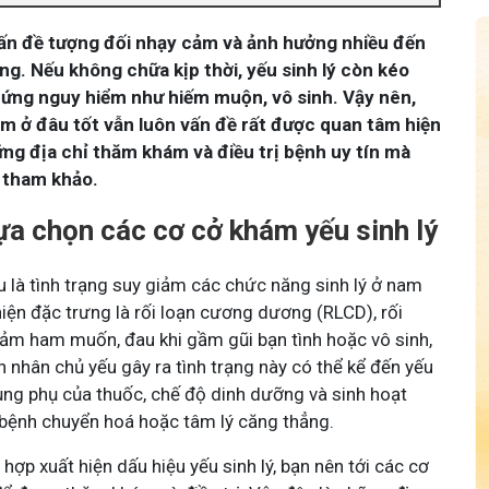
ấn đề tượng đối nhạy cảm và ảnh hưởng nhiều đến
ng. Nếu không chữa kịp thời, yếu sinh lý còn kéo
hứng nguy hiểm như hiếm muộn, vô sinh. Vậy nên,
am ở đâu tốt vẫn luôn vấn đề rất được quan tâm hiện
ững địa chỉ thăm khám và điều trị bệnh uy tín mà
 tham khảo.
lựa chọn các cơ cở khám yếu sinh lý
u là tình trạng suy giảm các chức năng sinh lý ở nam
hiện đặc trưng là rối loạn cương dương (RLCD), rối
giảm ham muốn, đau khi gầm gũi bạn tình hoặc vô sinh,
nhân chủ yếu gây ra tình trạng này có thể kể đến yếu
dụng phụ của thuốc, chế độ dinh dưỡng và sinh hoạt
bệnh chuyển hoá hoặc tâm lý căng thẳng.
ợp xuất hiện dấu hiệu yếu sinh lý, bạn nên tới các cơ