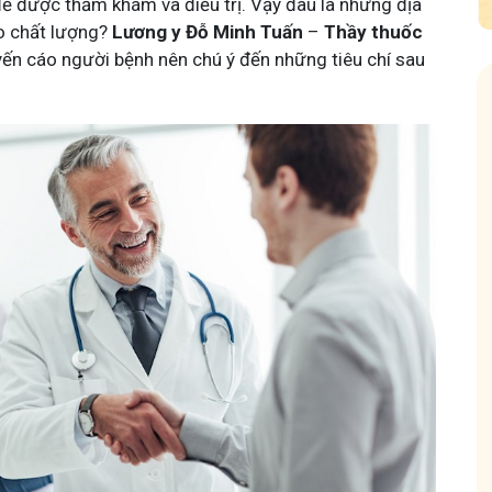
để được thăm khám và điều trị. Vậy đâu là những địa
ảo chất lượng?
Lương y Đỗ Minh Tuấn
–
Thầy thuốc
ến cáo người bệnh nên chú ý đến những tiêu chí sau
 - Y diệu thuốc nam
Hội Đau Xương Khớp - Tu
 viên
85,3K
thành viên
 chia sẻ với bà con về chuyện thuốc Nam, về
Cộng đồng cho bà con gặp vấn đ
 kiến thức sức khỏe và cách chăm sóc bản
Tuấn tôi học cách chăm sóc và đ
YHCT.
động linh hoạt.