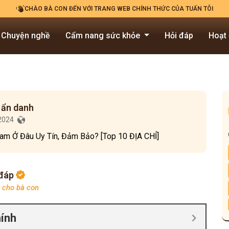
CHÀO BÀ CON ĐẾN VỚI TRANG WEB CHÍNH THỨC CỦA TUẤN TÔI
Chuyện nghề
Cẩm nang sức khỏe
Hỏi đáp
Hoạt
 ẩn danh
/2024
am Ở Đâu Uy Tín, Đảm Bảo? [Top 10 ĐỊA CHỈ]
 đáp
p cho bà con
hính