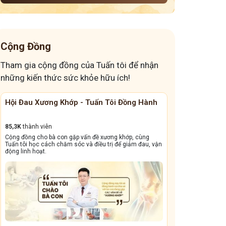
Cộng Đồng
Tham gia cộng đồng của Tuấn tôi để nhận
những kiến thức sức khỏe hữu ích!
ấn Tôi Đồng Hành
Cộng Đồng Chữa Bệnh Tai Mũi Họng
13,1k
thành viên
ề xương khớp, cùng
Cộng đồng này sẽ giúp bà con đẩy lùi tình trạng ho dai
iều trị để giảm đau, vận
dẳng, viêm xoang tái phát triền miền, amidan sưng đỏ,.