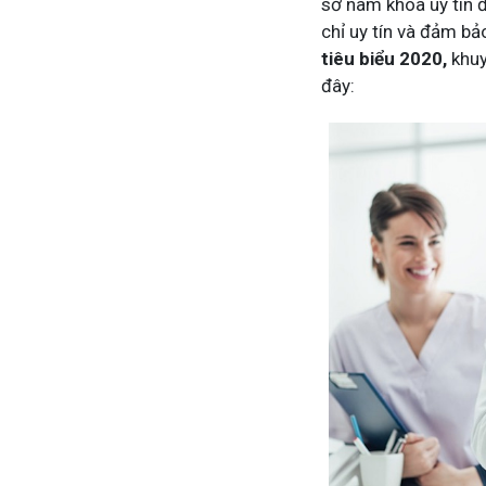
sở nam khoa uy tín 
chỉ uy tín và đảm b
tiêu biểu 2020,
khuy
đây:
Mề Đay Đỗ Minh - Đánh Bay Mẩn Ngứa
Tuấn tôi
4,2K
thành viên
95,5k
thành
Mề đay, mẩn ngứa gây khó chịu và ảnh hưởng sinh hoạt.
Góc nhỏ tôi
Đây là nơi tôi chia sẻ cách giảm ngứa, làm dịu da và
tất tần tật
ngừa tái phát
thân theo 