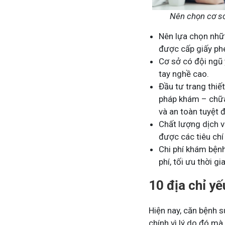
Nên chọn cơ sở
Tham gia nhóm
Nên lựa chọn nhữn
được cấp giấy ph
Cơ sở có đội ngũ 
tay nghề cao.
Đầu tư trang thiế
pháp khám – chữa
và an toàn tuyệt 
Chất lượng dịch v
được các tiêu chí
Chi phí khám bện
phí, tối ưu thời g
10 địa chỉ yế
Hiện nay, căn bệnh s
chính vì lý do đó mà