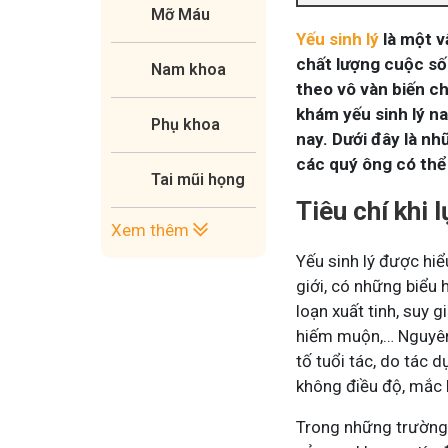
Mỡ Máu
Yếu sinh lý
là một v
chất lượng cuộc số
Nam khoa
theo vô vàn biến c
khám yếu sinh lý n
Phụ khoa
nay. Dưới đây là nh
các quý ông có thể
Tai mũi họng
Tiêu chí khi 
Xem thêm
Yếu sinh lý được hiể
giới, có những biểu 
loạn xuất tinh, suy 
hiếm muộn,… Nguyên 
tố tuổi tác, do tác 
không điều độ, mắc 
Trong những trường h