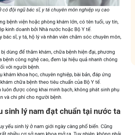
Tham gia
 có đội ngũ bác sĩ, y tá chuyên môn nghiệp vụ cao
Tham gia nhóm
g bệnh viện hoặc phòng khám lớn, có tên tuổi, uy tín,
ép kinh doanh bởi Nhà nước hoặc Bộ Y tế.
y bác sĩ, y tá, hộ lý và nhân viên chăm sóc chuyên môn,
t bị dùng để thăm khám, chữa bệnh hiện đại, phương
 bệnh công nghệ cao, đem lại hiệu quả nhanh chóng
đối với người bệnh.
ụ khám khoa học, chuyên nghiệp, bài bản, đáp ứng
 khám chữa bệnh theo tiêu chuẩn của Bộ Y tế.
h luôn được công khai minh bạch, không phát sinh phụ
ian và chi phí cho người bệnh.
u sinh lý nam đạt chuẩn tại nước ta
uy yếu sinh lý ở nam giới ngày càng phổ biến. Cũng
 rất nhiều cơ sở nam khoa mở ra. Tuy nhiên, không phải