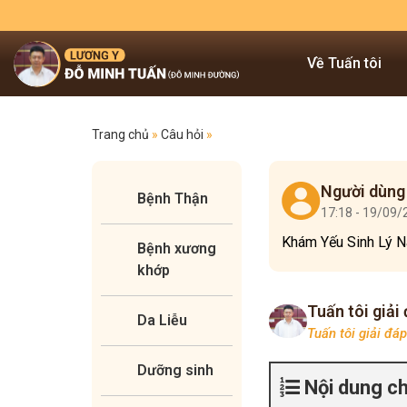
Về Tuấn tôi
Trang chủ
»
Câu hỏi
»
Người dùng
Bệnh Thận
17:18 - 19/09
Khám Yếu Sinh Lý N
Bệnh xương
khớp
Tuấn tôi giải
Da Liễu
Tuấn tôi giải đá
Dưỡng sinh
Nội dung c