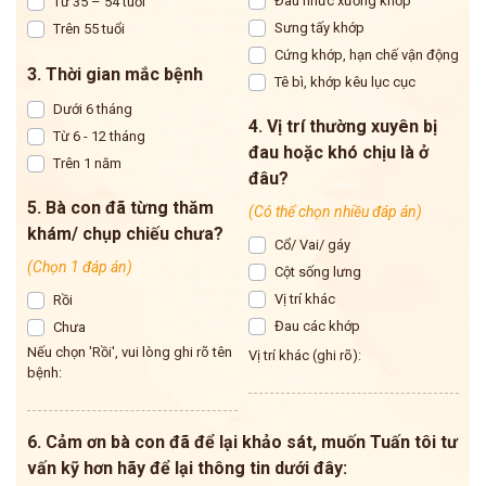
Đau nhức xương khớp
Từ 35 – 54 tuổi
Sưng tấy khớp
Trên 55 tuổi
Cứng khớp, hạn chế vận động
3. Thời gian mắc bệnh
Tê bì, khớp kêu lục cục
Dưới 6 tháng
4. Vị trí thường xuyên bị
Từ 6 - 12 tháng
đau hoặc khó chịu là ở
Trên 1 năm
đâu?
5. Bà con đã từng thăm
(Có thể chọn nhiều đáp án)
khám/ chụp chiếu chưa?
Cổ/ Vai/ gáy
(Chọn 1 đáp án)
Cột sống lưng
Vị trí khác
Rồi
Đau các khớp
Chưa
Nếu chọn 'Rồi', vui lòng ghi rõ tên
Vị trí khác (ghi rõ):
bệnh:
6. Cảm ơn bà con đã để lại khảo sát, muốn Tuấn tôi tư
vấn kỹ hơn hãy để lại thông tin dưới đây: