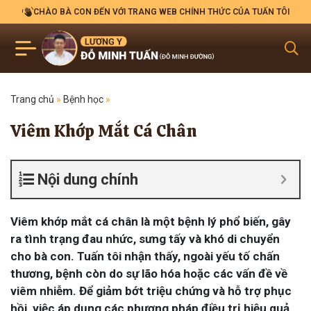
CHÀO BÀ CON ĐẾN VỚI TRANG WEB CHÍNH THỨC CỦA TUẤN TÔI
Trang chủ
»
Bệnh học
»
Viêm Khớp Mắt Cá Chân
Nội dung chính
Viêm khớp mắt cá chân là một bệnh lý phổ biến, gây
ra tình trạng đau nhức, sưng tấy và khó di chuyển
cho bà con. Tuấn tôi nhận thấy, ngoài yếu tố chấn
thương, bệnh còn do sự lão hóa hoặc các vấn đề về
viêm nhiễm. Để giảm bớt triệu chứng và hỗ trợ phục
hồi, việc áp dụng các phương pháp điều trị hiệu quả,