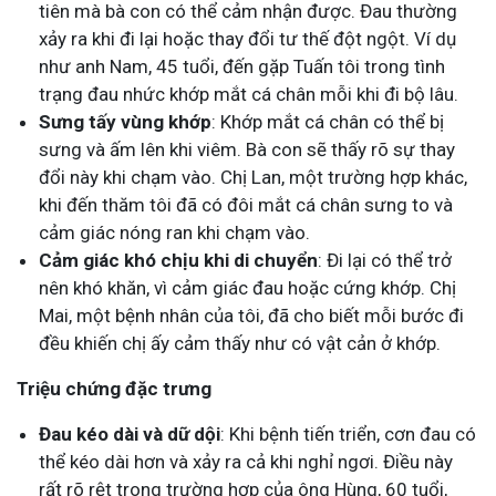
tiên mà bà con có thể cảm nhận được. Đau thường
xảy ra khi đi lại hoặc thay đổi tư thế đột ngột. Ví dụ
như anh Nam, 45 tuổi, đến gặp Tuấn tôi trong tình
trạng đau nhức khớp mắt cá chân mỗi khi đi bộ lâu.
Sưng tấy vùng khớp
: Khớp mắt cá chân có thể bị
sưng và ấm lên khi viêm. Bà con sẽ thấy rõ sự thay
đổi này khi chạm vào. Chị Lan, một trường hợp khác,
khi đến thăm tôi đã có đôi mắt cá chân sưng to và
cảm giác nóng ran khi chạm vào.
Cảm giác khó chịu khi di chuyển
: Đi lại có thể trở
nên khó khăn, vì cảm giác đau hoặc cứng khớp. Chị
Mai, một bệnh nhân của tôi, đã cho biết mỗi bước đi
đều khiến chị ấy cảm thấy như có vật cản ở khớp.
Triệu chứng đặc trưng
Đau kéo dài và dữ dội
: Khi bệnh tiến triển, cơn đau có
thể kéo dài hơn và xảy ra cả khi nghỉ ngơi. Điều này
rất rõ rệt trong trường hợp của ông Hùng, 60 tuổi,