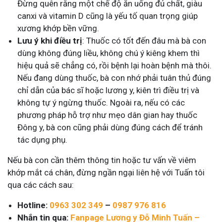
Đừng quên rằng một chế độ ăn uống đủ chất, giàu
canxi và vitamin D cũng là yếu tố quan trọng giúp
xương khớp bền vững.
Lưu ý khi điều trị
: Thuốc có tốt đến đâu mà bà con
dùng không đúng liều, không chú ý kiêng khem thì
hiệu quả sẽ chẳng có, rồi bệnh lại hoàn bệnh mà thôi.
Nếu đang dùng thuốc, bà con nhớ phải tuân thủ đúng
chỉ dẫn của bác sĩ hoặc lương y, kiên trì điều trị và
không tự ý ngừng thuốc. Ngoài ra, nếu có các
phương pháp hỗ trợ như mẹo dân gian hay thuốc
Đông y, bà con cũng phải dùng đúng cách để tránh
tác dụng phụ.
Nếu bà con cần thêm thông tin hoặc tư vấn về viêm
khớp mắt cá chân, đừng ngần ngại liên hệ với Tuấn tôi
qua các cách sau:
Hotline:
0963 302 349
–
0987 976 816
Nhắn tin qua:
Fanpage Lương y Đỗ Minh Tuấn –