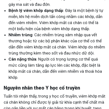
gây ma sát và đau đớn.
Bệnh lý viêm khớp dạng thấp
: Đây là một bệnh lý tự
miễn, khi hệ miễn dịch tấn công nhầm các khớp, dẫn
đến viêm nhiễm. Viêm khớp mắt cá chân có thể là
một biểu hiện của bệnh viêm khớp dạng thấp.
Nhiễm trùng
: Các nhiễm trùng xâm nhập qua vết
thương hoặc từ các bộ phận khác của cơ thể có thể
dẫn đến viêm khớp mắt cá chân. Viêm khớp do nhiễm
trùng thường kèm theo sốt và đau nhức dữ dội.
Cân nặng thừa
: Người có trọng lượng cơ thể quá
mức cũng làm tăng áp lực lên các khớp, đặc biệt là
khớp mắt cá chân, dẫn đến viêm nhiễm và thoái hóa
khớp.
Nguyên nhân theo Y học cổ truyền
Tuấn tôi nhận thấy, trong y học cổ truyền, viêm khớp mắt
cá chân không chỉ được lý giải từ khía cạnh thể chất mà
còn gắn liền với sự mất cân bằng trong khí huyết, tạng