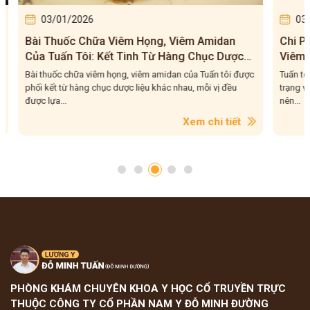
03/01/2026
03/0
Bài Thuốc Chữa Viêm Họng, Viêm Amidan
Chi Phí
Của Tuấn Tôi: Kết Tinh Từ Hàng Chục Dược
Viêm A
Liệu Quý, CHUẨN – LÀNH – SẠCH
Tôi – C
Bài thuốc chữa viêm họng, viêm amidan của Tuấn tôi được
Tuấn tôi 
phối kết từ hàng chục dược liệu khác nhau, mỗi vị đều
trạng vừa
được lựa...
nên...
Xem chi tiết
PHÒNG KHÁM CHUYÊN KHOA Y HỌC CỔ TRUYỀN TRỰC
THUỘC CÔNG TY CỔ PHẦN NAM Y ĐỖ MINH ĐƯỜNG