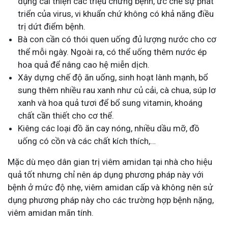
dụng cải thiện các triệu chứng bệnh, ức chế sự phát
triển của virus, vi khuẩn chứ không có khả năng điều
trị dứt điểm bệnh.
Bà con cần có thói quen uống đủ lượng nước cho cơ
thể mỗi ngày. Ngoài ra, có thể uống thêm nước ép
hoa quả để nâng cao hệ miễn dịch.
Xây dựng chế độ ăn uống, sinh hoạt lành mạnh, bổ
sung thêm nhiều rau xanh như củ cải, cà chua, súp lơ
xanh và hoa quả tươi để bổ sung vitamin, khoáng
chất cần thiết cho cơ thể.
Kiêng các loại đồ ăn cay nóng, nhiều dầu mỡ, đồ
uống có cồn và các chất kích thích,…
Mặc dù mẹo dân gian trị viêm amidan tại nhà cho hiệu
quả tốt nhưng chỉ nên áp dụng phương pháp này với
bệnh ở mức độ nhẹ, viêm amidan cấp và không nên sử
dụng phương pháp này cho các trường hợp bệnh nặng,
viêm amidan mãn tính.