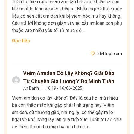
Tuấn tôi hiểu rằng viêm amidan hốc mủ khiến bà con
không ít lo lắng về việc điều trị. Nhiều người thắc mắc
liệu có nên cắt amidan khi bị viêm hốc mủ hay không.
Câu trả lời không đơn giản vì việc cắt amidan còn phụ
thuộc vào nhiều yếu tố, từ mức độ...
Đọc tiếp
264 lượt xem
Viêm Amidan Có Lây Không? Giải Đáp
Từ Chuyên Gia Lương Y Đỗ Minh Tuấn
Ẩn Danh
.
16:19 - 16/06/2025
Viêm amidan có lây không? Đây là câu hỏi mà nhiều
bà con thắc mắc khi gặp phải tình trạng này. Viêm
amidan, dù thường gặp, nhưng lại có thể gây ra lo
ngại về khả năng lây lan qua tiếp xúc. Tuấn tôi sẽ chia
sẻ thêm thông tin giúp bà con hiểu rõ...