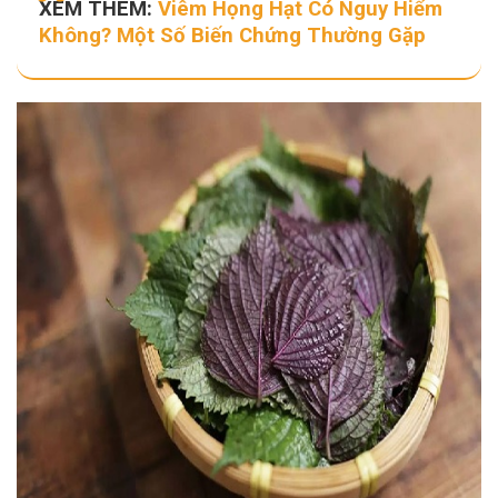
XEM THÊM:
Viêm Họng Hạt Có Nguy Hiểm
Không? Một Số Biến Chứng Thường Gặp