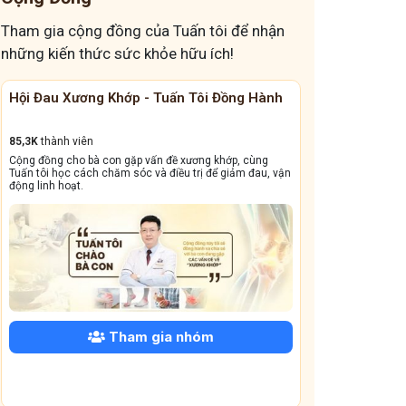
Tham gia cộng đồng của Tuấn tôi để nhận
những kiến thức sức khỏe hữu ích!
ôi Đồng Hành
Cộng Đồng Chữa Bệnh Tai Mũi Họng
13,1k
thành viên
ng khớp, cùng
Cộng đồng này sẽ giúp bà con đẩy lùi tình trạng ho dai
ị để giảm đau, vận
dẳng, viêm xoang tái phát triền miền, amidan sưng đỏ,...
óm
Tham gia nhóm