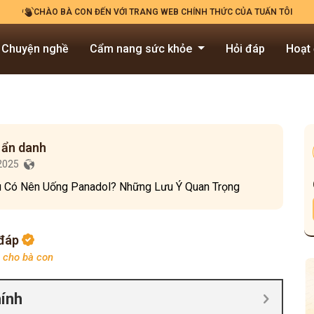
CHÀO BÀ CON ĐẾN VỚI TRANG WEB CHÍNH THỨC CỦA TUẤN TÔI
Chuyện nghề
Cẩm nang sức khỏe
Hỏi đáp
Hoạt
 ẩn danh
/2025
 Có Nên Uống Panadol? Những Lưu Ý Quan Trọng
 đáp
p cho bà con
hính