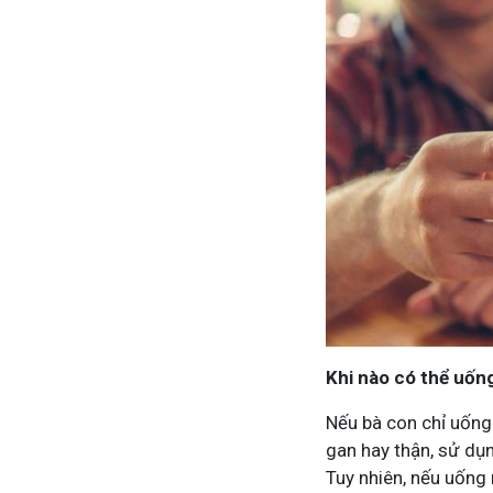
Mề Đay Đỗ Minh - Đánh Bay Mẩn Ngứa
Tuấn tôi - Y
4,2K
thành viên
95,5k
thành viên
Mề đay, mẩn ngứa gây khó chịu và ảnh hưởng sinh hoạt.
Góc nhỏ tôi chia
Đây là nơi tôi chia sẻ cách giảm ngứa, làm dịu da và
tất tần tật kiến
ngừa tái phát
thân theo YHCT.
Khi nào có thể uốn
Nếu bà con chỉ uống
gan hay thận, sử dụ
Tham gia nhóm
Tuy nhiên, nếu uống 