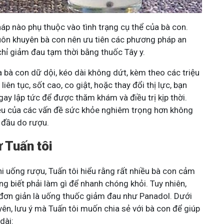
p nào phụ thuộc vào tình trạng cụ thể của bà con.
 luôn khuyên bà con nên ưu tiên các phương pháp an
ì chỉ giảm đau tạm thời bằng thuốc Tây y.
 bà con dữ dội, kéo dài không dứt, kèm theo các triệu
ên tục, sốt cao, co giật, hoặc thay đổi thị lực, bạn
gay lập tức để được thăm khám và điều trị kịp thời.
iệu của các vấn đề sức khỏe nghiêm trọng hơn không
 đầu do rượu.
ừ Tuấn tôi
hi uống rượu, Tuấn tôi hiểu rằng rất nhiều bà con cảm
ng biết phải làm gì để nhanh chóng khỏi. Tuy nhiên,
ỉ đơn giản là uống thuốc giảm đau như Panadol. Dưới
yên, lưu ý mà Tuấn tôi muốn chia sẻ với bà con để giúp
dài: