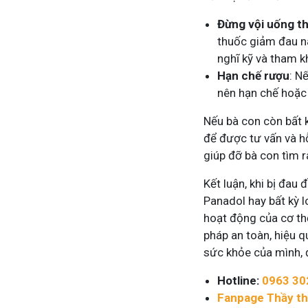
Đừng vội uống t
thuốc giảm đau nà
nghĩ kỹ và tham k
Hạn chế rượu
: N
nên hạn chế hoặc 
Nếu bà con còn bất k
để được tư vấn và hỗ
giúp đỡ bà con tìm 
Kết luận, khi bị đau
Panadol hay bất kỳ 
hoạt động của cơ th
pháp an toàn, hiệu 
sức khỏe của mình, đ
Hotline:
0963 30
Fanpage Thầy t