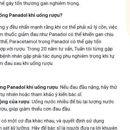
hể gây tổn thương gan nghiêm trọng.
ống Panadol khi uống rượu?
ng y đều nhấn mạnh rằng khi cơ thể phải xử lý cồn, việc
êm thuốc giảm đau như Panadol có thể khiến gan chịu
thể, Paracetamol trong Panadol có thể gây tổn
hợp với rượu. Trong 20 năm tư vấn, Tuấn tôi từng gặp
 bệnh nhân gặp phải tác dụng phụ nghiêm trọng khi tự
m đau sau khi uống rượu.
ụng Panadol khi uống rượu
: Nếu đau đầu nặng, hãy thử
ự nhiên hoặc tham khảo ý kiến bác sĩ.
động của rượu
: Uống nước nhiều để bù lại lượng nước
ượu, giúp giảm thiểu cơn đau đầu.
 có một cơ địa khác nhau, và quyết định sử dụng
xét kỹ lưỡng. Hãy để bác sĩ là người đưa ra lời khuyên