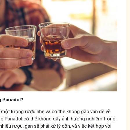
 diệu thuốc nam
Hội Đau Xương Khớp - Tuấn T
85,3K
thành viên
 sẻ với bà con về chuyện thuốc Nam, về
Cộng đồng cho bà con gặp vấn đề xươ
 thức sức khỏe và cách chăm sóc bản
Tuấn tôi học cách chăm sóc và điều tr
động linh hoạt.
g Panadol?
Tham gia nh
 một lượng rượu nhẹ và cơ thể không gặp vấn đề về
ng Panadol có thể không gây ảnh hưởng nghiêm trọng.
Tham gia nhóm
nhiều rượu, gan sẽ phải xử lý cồn, và việc kết hợp với