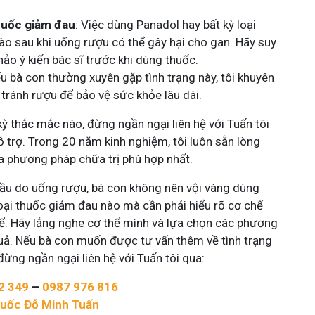
huốc giảm đau
: Việc dùng Panadol hay bất kỳ loại
o sau khi uống rượu có thể gây hại cho gan. Hãy suy
hảo ý kiến bác sĩ trước khi dùng thuốc.
ếu bà con thường xuyên gặp tình trạng này, tôi khuyên
tránh rượu để bảo vệ sức khỏe lâu dài.
ỳ thắc mắc nào, đừng ngần ngại liên hệ với Tuấn tôi
 trợ. Trong 20 năm kinh nghiệm, tôi luôn sẵn lòng
ra phương pháp chữa trị phù hợp nhất.
 đầu do uống rượu, bà con không nên vội vàng dùng
loại thuốc giảm đau nào mà cần phải hiểu rõ cơ chế
ể. Hãy lắng nghe cơ thể mình và lựa chọn các phương
quả. Nếu bà con muốn được tư vấn thêm về tình trạng
ừng ngần ngại liên hệ với Tuấn tôi qua:
2 349
–
0987 976 816
huốc Đỗ Minh Tuấn