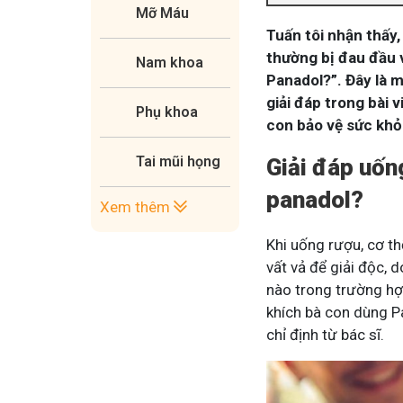
Mỡ Máu
Tuấn tôi nhận thấy,
thường bị đau đầu 
Nam khoa
Panadol?”. Đây là 
giải đáp trong bài 
Phụ khoa
con bảo vệ sức khỏ
Tai mũi họng
Giải đáp uốn
panadol?
Xem thêm
Khi uống rượu, cơ th
vất vả để giải độc, 
nào trong trường hợp
khích bà con dùng Pa
chỉ định từ bác sĩ.