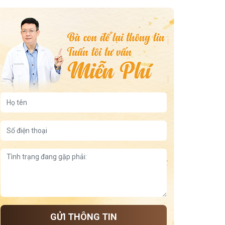
Trẻ Sơ Sinh Nổi Mẩn Đỏ Ở Cổ
Dấu hiệu mang thai có đau bụng dưới không
Cuống lưỡi nổi mụn trắng
Đau bụng kinh mấy ngày
trẻ đổ mồ hôi đầu khi ngủ
GỬI THÔNG TIN