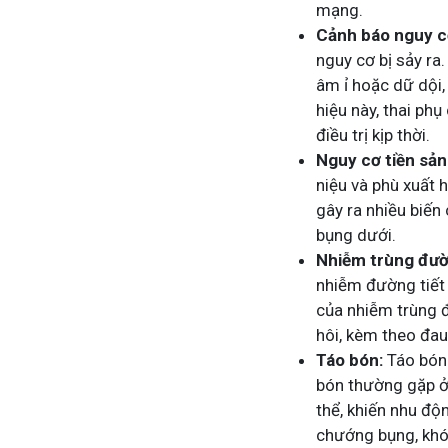
mạng.
Cảnh báo nguy cơ
nguy cơ bị sảy ra
âm ỉ hoặc dữ dội
hiệu này, thai ph
điều trị kịp thời.
Nguy cơ tiền sản 
niệu và phù xuất h
gây ra nhiều biến
bụng dưới.
Nhiễm trùng đườ
nhiễm đường tiết 
của nhiễm trùng đư
hôi, kèm theo đau
Táo bón:
Táo bón 
bón thường gặp ở
thể, khiến nhu độ
chướng bụng, khó