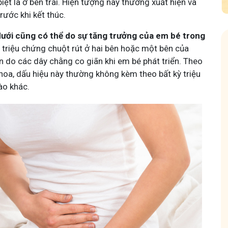
iệt là ở bên trái. Hiện tượng này thường xuất hiện và
rước khi kết thúc.
ưới cũng có thể do sự tăng trưởng của em bé trong
c triệu chứng chuột rút ở hai bên hoặc một bên của
n do các dây chằng co giãn khi em bé phát triển. Theo
hoa, dấu hiệu này thường không kèm theo bất kỳ triệu
ào khác.
n tôi - Y diệu thuốc nam
Hội Đau Xương Khớp
k
thành viên
85,3K
thành viên
nhỏ tôi chia sẻ với bà con về chuyện thuốc Nam, về
Cộng đồng cho bà con gặp
tần tật kiến thức sức khỏe và cách chăm sóc bản
Tuấn tôi học cách chăm só
 theo YHCT.
động linh hoạt.