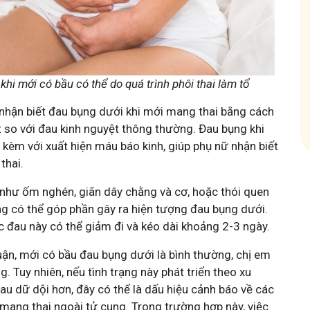
Tham
Tham gia nhóm
khi mới có bầu có thể do quá trình phôi thai làm tổ
nhận biết đau bụng dưới khi mới mang thai bằng cách
t so với đau kinh nguyệt thông thường. Đau bụng khi
 kèm với xuất hiện máu báo kinh, giúp phụ nữ nhận biết
thai.
ố như ốm nghén, giãn dây chằng và cơ, hoặc thói quen
ng có thể góp phần gây ra hiện tượng đau bụng dưới.
c đau này có thể giảm đi và kéo dài khoảng 2-3 ngày.
uận, mới có bầu đau bụng dưới là bình thường, chị em
g. Tuy nhiên, nếu tình trạng này phát triển theo xu
au dữ dội hơn, đây có thể là dấu hiệu cảnh báo về các
 mang thai ngoài tử cung. Trong trường hợp này, việc