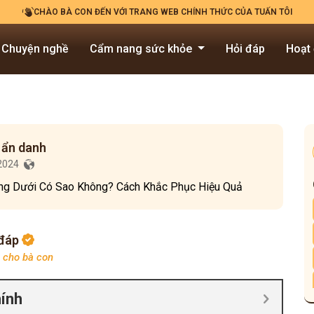
CHÀO BÀ CON ĐẾN VỚI TRANG WEB CHÍNH THỨC CỦA TUẤN TÔI
Chuyện nghề
Cẩm nang sức khỏe
Hỏi đáp
Hoạt
 ẩn danh
/2024
ng Dưới Có Sao Không? Cách Khắc Phục Hiệu Quả
 đáp
p cho bà con
hính