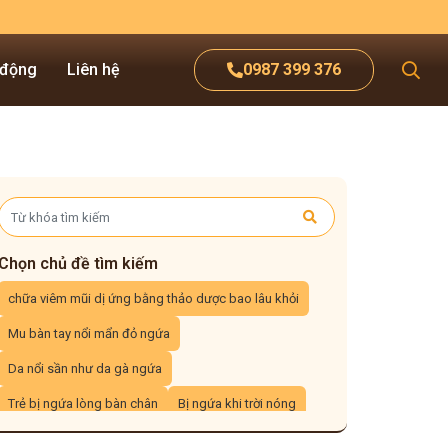
 động
Liên hệ
0987 399 376
Chọn chủ đề tìm kiếm
chữa viêm mũi dị ứng bằng thảo dược bao lâu khỏi
Mu bàn tay nổi mẩn đỏ ngứa
Da nổi sần như da gà ngứa
Trẻ bị ngứa lòng bàn chân
Bị ngứa khi trời nóng
trẻ sơ sinh bị nổi mẩn đỏ ở chân