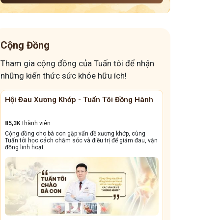
Cộng Đồng
Tham gia cộng đồng của Tuấn tôi để nhận
những kiến thức sức khỏe hữu ích!
 - Tuấn Tôi Đồng Hành
Cộng Đồng Chữa Bệnh Tai Mũi Họng
13,1k
thành viên
 vấn đề xương khớp, cùng
Cộng đồng này sẽ giúp bà con đẩy lùi tình trạng
c và điều trị để giảm đau, vận
dẳng, viêm xoang tái phát triền miền, amidan sư