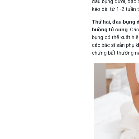
đau bụng dưới, đặc b
kéo dài từ 1-2 tuần t
Thứ hai,
đau bụng d
buồng tử cung
. Cá
bụng có thể xuất hiệ
các bác sĩ sản phụ k
chứng bất thường n
Mề Đay Đỗ Minh - Đánh Bay Mẩn Ngứa
Tuấ
4,2K
thành viên
95,5
Mề đay, mẩn ngứa gây khó chịu và ảnh hưởng sinh hoạt.
Góc 
Đây là nơi tôi chia sẻ cách giảm ngứa, làm dịu da và
tất 
ngừa tái phát
thân