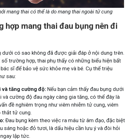
ới mang thai có thể là do mang thai ngoài tử cung
 hợp mang thai đau bụng nên đi
?
 dưới có sao không đã được giải đáp ở nội dung trên.
 số trường hợp, thai phụ thấy có những biểu hiện bất
bác sĩ để bảo vệ sức khỏe mẹ và bé. Cụ thể triệu
hư sau:
 và tăng cường độ:
Nếu bạn cảm thấy đau bụng dưới
ài và cường độ đau ngày càng gia tăng, có thể đây là
 vấn đề nghiêm trọng như viêm nhiễm tử cung, viêm
 thắt tử cung.
o:
Đau bụng kèm theo việc ra máu từ âm đạo, đặc biệt
 sáng hoặc đỏ tươi, là dấu hiệu cần lưu ý và đòi hỏi
ngay lập tức.