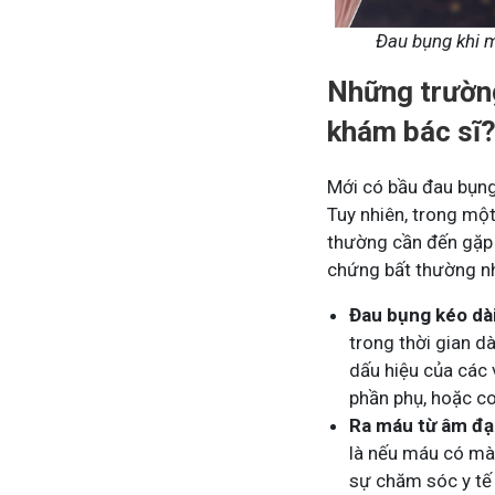
Đau bụng khi m
Những trường
khám bác sĩ
Mới có bầu đau bụng
Tuy nhiên, trong một
thường cần đến gặp 
chứng bất thường n
Đau bụng kéo dài
trong thời gian d
dấu hiệu của các
phần phụ, hoặc co
Ra máu từ âm đạ
là nếu máu có màu
sự chăm sóc y tế 