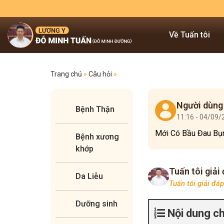
Về Tuấn tôi
Trang chủ
»
Câu hỏi
»
Người dùng
Bệnh Thận
11:16 - 04/09
Mới Có Bầu Đau Bụ
Bệnh xương
khớp
Tuấn tôi giải
Da Liễu
Tuấn tôi giải đá
Dưỡng sinh
Nội dung c