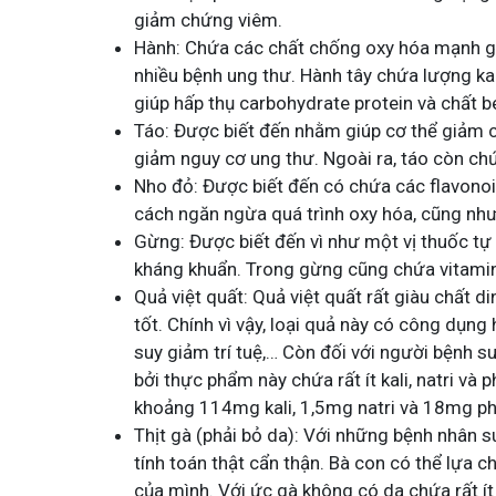
giảm chứng viêm.
Hành: Chứa các chất chống oxy hóa mạnh gi
nhiều bệnh ung thư. Hành tây chứa lượng k
giúp hấp thụ carbohydrate protein và chất b
Táo: Được biết đến nhằm giúp cơ thể giảm c
giảm nguy cơ ung thư. Ngoài ra, táo còn chứ
Nho đỏ: Được biết đến có chứa các flavonoi
cách ngăn ngừa quá trình oxy hóa, cũng nh
Gừng: Được biết đến vì như một vị thuốc tự
kháng khuẩn. Trong gừng cũng chứa vitami
Quả việt quất: Quả việt quất rất giàu chất 
tốt. Chính vì vậy, loại quả này có công dụng
suy giảm trí tuệ,… Còn đối với người bệnh su
bởi thực phẩm này chứa rất ít kali, natri và
khoảng 114mg kali, 1,5mg natri và 18mg ph
Thịt gà (phải bỏ da): Với những bệnh nhân s
tính toán thật cẩn thận. Bà con có thể lựa
của mình. Với ức gà không có da chứa rất ít 