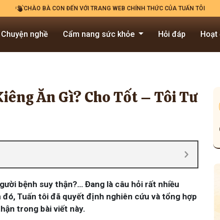
CHÀO BÀ CON ĐẾN VỚI TRANG WEB CHÍNH THỨC CỦA TUẤN TÔI
Chuyện nghề
Cẩm nang sức khỏe
Hỏi đáp
Hoạt
iêng Ăn Gì? Cho Tốt – Tôi Tư
người bệnh suy thận?… Đang là câu hỏi rất nhiều
 đó, Tuấn tôi đã quyết định nghiên cứu và tổng hợp
hận trong bài viết này.