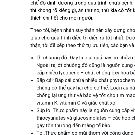
chế độ dinh dưỡng trong quá trình chữa bệnh. 
thì không rõ kiêng gì, ăn thứ nọ, thứ kia có tốt
thích chi tiết cho mọi người.
Theo tôi, bệnh nhân suy thận nên xây dựng ch
giúp cho quá trình điều trị diễn ra tốt nhất. 
thận, tôi đã xếp theo thứ tự ưu tiên, các bạn v
Ớt chuông đỏ: Đây là loại quả này có chứa ít
Ngoài ra, ớt chuông đỏ cũng là nguồn cung 
cấp nhiều lycopene – chất chống oxy hóa bả
Bắp cải: Bắp cải chứa nhiều chất phytochem
chúng có thể gây hại cho cơ thể. Loại rau nà
chống lại ung thư và bảo vệ tốt cho tim mạc
vitamin K, vitamin C và giàu chất xơ.
Súp lơ: Thực phẩm này là nguồn cung cấp vit
thiocyanates và glucosinolates – các hợp c
gây tổn thương đến màng tế bào.
Tỏi:Thực phẩm có mùi thơm với công dụng l