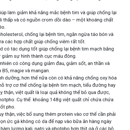
úp làm giảm khả năng mắc bệnh tim và giúp chống lại
ali thấp và có nguồn crom dồi dào – một khoáng chất
éo.
holesterol, chống lại bệnh tim, ngăn ngừa táo bón và
a các hợp chất giúp chống viêm rất tốt.
d có tác dụng tốt giúp chống lại bệnh tim mạch bằng
ư giảm sự hình thành cục máu đông.
 nhiên có công dụng giảm đau, giảm sốt, an thần và
n B5, magie và mangan.
dinh dưỡng, hơn thế nữa còn có khả năng chống oxy hóa
 hỗ trợ cơ thể chống lại bệnh tim mạch, tiểu đường hay
y thận, việt quất là loại quả không thể bỏ qua được,
 photpho. Cụ thể: khoảng 148g việt quất chỉ chứa chứa
ốt pho.
uy thận, việc bổ sung thêm protein vào cơ thể cần phải
 chọn ức gà không có da để nạp vào bữa ăn hàng ngày
hàm lượng kali, natri và photpho hơn thịt gà ở các bộ