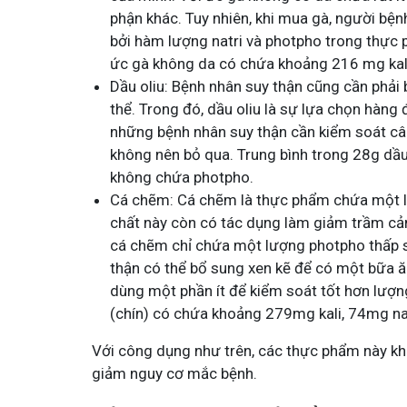
phận khác. Tuy nhiên, khi mua gà, người bệ
bởi hàm lượng natri và photpho trong thực
ức gà không da có chứa khoảng 216 mg kal
Dầu oliu: Bệnh nhân suy thận cũng cần phả
thể. Trong đó, dầu oliu là sự lựa chọn hàng
những bệnh nhân suy thận cần kiểm soát cân
không nên bỏ qua. Trung bình trong 28g dầu 
không chứa photpho.
Cá chẽm: Cá chẽm là thực phẩm chứa một l
chất này còn có tác dụng làm giảm trầm cảm
cá chẽm chỉ chứa một lượng photpho thấp s
thận có thể bổ sung xen kẽ để có một bữa ă
dùng một phần ít để kiểm soát tốt hơn lượn
(chín) có chứa khoảng 279mg kali, 74mg n
Với công dụng như trên, các thực phẩm này khô
giảm nguy cơ mắc bệnh.