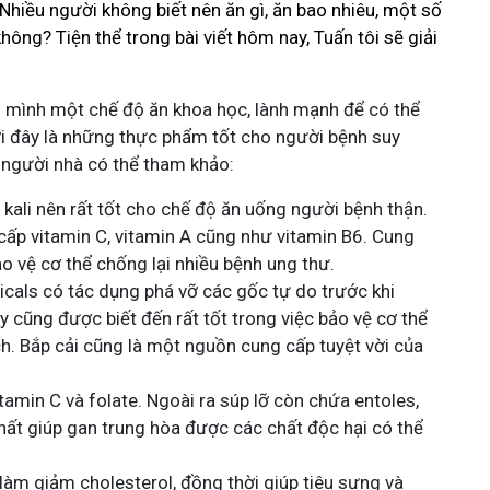
Nhiều người không biết nên ăn gì, ăn bao nhiêu, một số
 không? Tiện thể trong bài viết hôm nay, Tuấn tôi sẽ giải
o mình một chế độ ăn khoa học, lành mạnh để có thể
Dưới đây là những thực phẩm tốt cho người bệnh suy
à người nhà có thể tham khảo:
 kali nên rất tốt cho chế độ ăn uống người bệnh thận.
cấp vitamin C, vitamin A cũng như vitamin B6. Cung
o vệ cơ thể chống lại nhiều bệnh ung thư.
icals có tác dụng phá vỡ các gốc tự do trước khi
y cũng được biết đến rất tốt trong việc bảo vệ cơ thể
h. Bắp cải cũng là một nguồn cung cấp tuyệt vời của
amin C và folate. Ngoài ra súp lỡ còn chứa entoles,
hất giúp gan trung hòa được các chất độc hại có thể
àm giảm cholesterol, đồng thời giúp tiêu sưng và