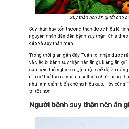
Minh - Đánh Bay Mẩn Ngứa
Tuấn tôi - Y diệu thuốc nam
Suy thận nên ăn gì tốt cho s
n
95,5k
thành viên
ứa gây khó chịu và ảnh hưởng sinh hoạt.
Góc nhỏ tôi chia sẻ với bà con về c
Suy thận hay tổn thương thận được hiểu là tìn
chia sẻ cách giảm ngứa, làm dịu da và
tất tần tật kiến thức sức khỏe và c
thân theo YHCT.
nguyên nhân dẫn đến bệnh suy thận. Chia theo
cấp và suy thận mạn.
Trong thời gian gần đây, Tuấn tôi nhận được r
và việc bị bệnh suy thận nên ăn gì, kiêng ăn gì
cần tuân thủ nghiêm ngặt một chế độ ăn uống 
mà cơ thể tạo ra nhằm cải thiện chức năng thậ
như làm giảm biến chứng hiệu quả. Hãy cùng Tu
trị tốt hơn.
Tham gia nhóm
Tham gia n
Người bệnh suy thận nên ăn g