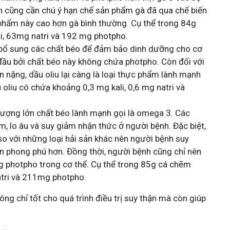
nh cũng cần chú ý hạn chế sản phẩm gà đã qua chế biến
 phẩm này cao hơn gà bình thường. Cụ thể trong 84g
i, 63mg natri và 192 mg photpho.
i bổ sung các chất béo để đảm bảo dinh dưỡng cho cơ
 đầu bởi chất béo này không chứa photpho. Còn đối với
 nặng, dầu oliu lại càng là loại thực phẩm lành mạnh
oliu có chứa khoảng 0,3 mg kali, 0,6 mg natri và
ượng lớn chất béo lành mạnh gọi là omega 3. Các
, lo âu và suy giảm nhận thức ở người bệnh. Đặc biệt,
o với những loại hải sản khác nên người bệnh suy
n phong phú hơn. Đồng thời, người bệnh cũng chỉ nên
g photpho trong cơ thể. Cụ thể trong 85g cá chẽm
atri và 211mg photpho.
ng chỉ tốt cho quá trình điều trị suy thận mà còn giúp