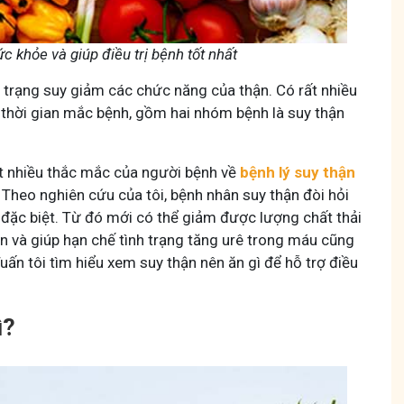
Hội Đau Xương Khớp - Tuấn Tôi Đồng Hành
ức khỏe và giúp điều trị bệnh tốt nhất
85,3K
thành viên
huyện thuốc Nam, về
Cộng đồng cho bà con gặp vấn đề xương khớp, cùng
h trạng suy giảm các chức năng của thận. Có rất nhiều
ách chăm sóc bản
Tuấn tôi học cách chăm sóc và điều trị để giảm đau, vận
động linh hoạt.
 thời gian mắc bệnh, gồm hai nhóm bệnh là suy thận
ất nhiều thắc mắc của người bệnh về
bệnh lý suy thận
? Theo nghiên cứu của tôi, bệnh nhân suy thận đòi hỏi
đặc biệt. Từ đó mới có thể giảm được lượng chất thải
n và giúp hạn chế tình trạng tăng urê trong máu cũng
Tham gia nhóm
ấn tôi tìm hiểu xem suy thận nên ăn gì để hỗ trợ điều
hóm
ì?