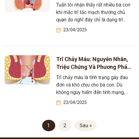
Điều Trị
Tuấn tôi nhận thấy rất nhiều bà con
khi mắc trĩ tắc mạch thường chủ
quan do nghĩ đây chỉ là dạng trĩ
nặng hơn…
23/04/2025
Trĩ Chảy Máu: Nguyên Nhân,
Triệu Chứng Và Phương Pháp
Điều Trị Hiệu Quả
Trĩ chảy máu là tình trạng gây đau
đớn và khó chịu cho bà con. Dù
không nguy hiểm đến tính mạng,
nhưng nếu không…
23/04/2025
1
2
Sau »