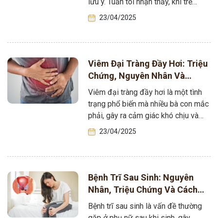
lưu ý. Tuấn tôi nhận thấy, khi trẻ…
23/04/2025
Viêm Đại Tràng Đầy Hơi: Triệu
Chứng, Nguyên Nhân Và
Phương Pháp Điều Trị Hiệu
Viêm đại tràng đầy hơi là một tình
Quả
trạng phổ biến mà nhiều bà con mắc
phải, gây ra cảm giác khó chịu và
ảnh…
23/04/2025
Bệnh Trĩ Sau Sinh: Nguyên
Nhân, Triệu Chứng Và Cách
Điều Trị Hiệu Quả
Bệnh trĩ sau sinh là vấn đề thường
gặp ở phụ nữ sau khi sinh, gây