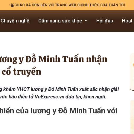
CHÀO BÀ CON ĐẾN VỚI TRANG WEB CHÍNH THỨC CỦA TUẤN TÔI
Chuyện nghề
Cẩm nang sức khỏe
Hỏi đáp
Hoạt
ương y Đỗ Minh Tuấn nhận
 cổ truyền
g khám YHCT lương y Đỗ Minh Tuấn xuất sắc nhận giải
ược báo điện tử VnExpress.vn đưa tin, khen ngợi.
hiến của lương y Đỗ Minh Tuấn với