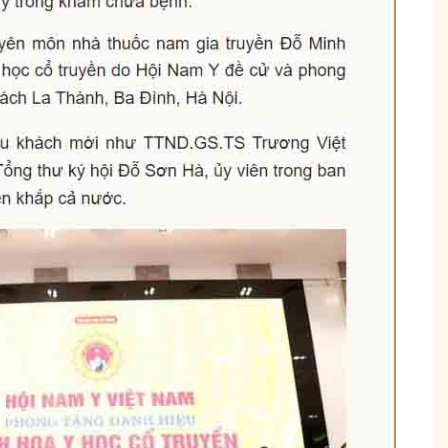
Hội Đau Xương Khớp - Tuấn Tôi Đồng Hành
85,3K
thành viên
uyện thuốc Nam, về
Cộng đồng cho bà con gặp vấn đề xương khớp, cùng
ách chăm sóc bản
Tuấn tôi học cách chăm sóc và điều trị để giảm đau, vận
động linh hoạt.
Tham gia nhóm
hóm