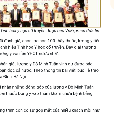
 Tinh hoa y học cổ truyền được báo VnExpress đưa tin
ã đánh giá, chọn lọc hơn 100 thầy thuốc, lương y tiêu
anh hiệu Tinh hoa Y học cổ truyền. Đây giải thưởng
ương y với nền YHCT nước nhà”.
 nhận giải, lương y Đỗ Minh Tuấn vinh dự được báo
ạn đọc cả nước. Theo thông tin bài viết, buổi lễ trao
a Đình, Hà Nội.
ghi nhận những đóng góp của lương y Đỗ Minh Tuấn
 bài thuốc Đông y vào thăm khám chữa bệnh bằng
ơng trình còn có sự góp mặt của nhiều khách mời như