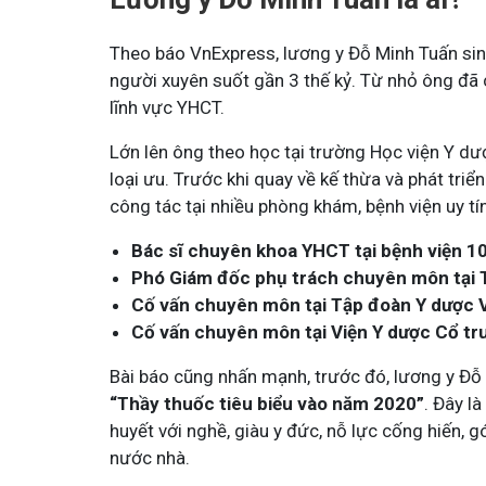
Theo báo VnExpress, lương y Đỗ Minh Tuấn sinh
người xuyên suốt gần 3 thế kỷ. Từ nhỏ ông đã
lĩnh vực YHCT.
Lớn lên ông theo học tại trường Học viện Y dư
loại ưu. Trước khi quay về kế thừa và phát tr
công tác tại nhiều phòng khám, bệnh viện uy tí
Bác sĩ chuyên khoa YHCT tại bệnh viện 1
Phó Giám đốc phụ trách chuyên môn tại 
Cố vấn chuyên môn tại Tập đoàn Y dược 
Cố vấn chuyên môn tại Viện Y dược Cổ tr
Bài báo cũng nhấn mạnh, trước đó, lương y Đỗ
“Thầy thuốc tiêu biểu vào năm 2020”
. Đây l
huyết với nghề, giàu y đức, nỗ lực cống hiến, 
nước nhà.