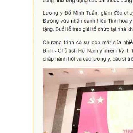
Minh - Đánh Bay Mẩn Ngứa
Tuấn tôi - Y diệu thuốc nam
95,5k
thành viên
ứa gây khó chịu và ảnh hưởng sinh hoạt.
Góc nhỏ tôi chia sẻ với bà con về ch
chia sẻ cách giảm ngứa, làm dịu da và
tất tần tật kiến thức sức khỏe và c
thân theo YHCT.
Tham gia nhóm
Tham gia n