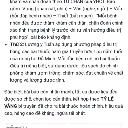
khám và chẩn đoán theo TỨ CHẨN của YHCT. Bao
gồm: Vọng (quan sát, nhìn) – Văn (nghe, ngửi) – Vấn
(hỏi đáp bệnh nhân) – Thiết (bắt mạch).
“Mỗi bệnh
nhân đều được thăm khám cẩn thận, chẩn đoán chính
xác tình trạng bệnh lý trước khi tư vấn hướng điều trị
phù hợp”, bài báo khẳng định.
Thứ 2:
Lương y Tuấn áp dụng phương pháp điều trị
bằng các bài thuốc nam gia truyền hơn 155 năm tuổi
của dòng họ Đỗ Minh. Mỗi đầu bệnh sẽ có bài thuốc
điều trị riêng biệt, sử dụng dược liệu sạch do chính
phòng khám ươm trồng, chăm sóc, đạt chuẩn về chất
lượng và lượng dược tính.
Đặc biệt, bài báo còn nhấn mạnh, tất cả dược liệu đều
được sơ chế, chọn lọc cẩn thận, kết hợp theo
TỶ LỆ
VÀNG
bí truyền để cho ra bài thuốc hoàn chỉnh, hiệu quả
cao, nâng cao đề kháng, ngừa tái phát.