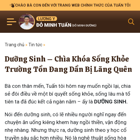
CHÀO BÀ CON ĐẾN VỚI TRANG WEB CHÍNH THỨC CỦA TUẤN TÔI
Trang chủ
»
Tin tức
»
Dưỡng Sinh – Chìa Khóa Sống Khỏe
Trường Tồn Đang Dần Bị Lãng Quên
Bà con thân mến, Tuấn tôi hôm nay muốn ngồi lại, chia
sẻ đôi điều về một bí quyết sống khỏe, sống lâu mà tổ
tiên ta đã đúc kết cả ngàn năm – ấy là
DƯỠNG SINH.
Nói đến dưỡng sinh, có lẽ nhiều người nghĩ ngay đến
chuyện ăn uống kiêng khem hay ngồi thiền, vận động
nhẹ nhàng. Nhưng thực ra, dưỡng sinh theo y học cổ
truyền sâu sắc hơn nhiều. Nó là nghệ thuật sống hòa