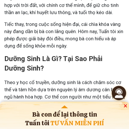
hợp với trời đất, với chính cơ thể mình, để giữ cho tinh
thần an lạc, khí huyết lưu thông, và tuổi thọ kéo dài.
Tiếc thay, trong cuộc sống hiện đại, cái chìa khóa vàng
này đang dần bị bà con lãng quên. Hôm nay, Tuấn tôi xin
phép được giãi bày đôi điều, mong bà con hiểu và áp
dụng để sống khỏe mỗi ngày.
Dưỡng Sinh Là Gì? Tại Sao Phải
Dưỡng Sinh?
Theo y học cổ truyền, dưỡng sinh là cách chăm sóc cơ
thể và tâm hồn dựa trên nguyên lý âm dương cân bằng,
ngũ hành hòa hợp. Cơ thể con người như một tiểu vũ trụ,
chịu ảnh hưởng từ thiên nhiên, thời tiết và cả những thói
×
quen hằng ngày.
Bà con để lại thông tin
Tuấn tôi
TƯ VẤN MIỄN PHÍ
Nếu ta biết cách sống thuận theo tự nhiên, điều hòa khí