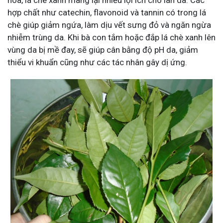
hóa, lá chè xanh mang lại nhiều lợi ích cho làn da. Các
hợp chất như catechin, flavonoid và tannin có trong lá
chè giúp giảm ngứa, làm dịu vết sưng đỏ và ngăn ngừa
nhiễm trùng da. Khi bà con tắm hoặc đắp lá chè xanh lên
vùng da bị mề đay, sẽ giúp cân bằng độ pH da, giảm
thiểu vi khuẩn cũng như các tác nhân gây dị ứng.