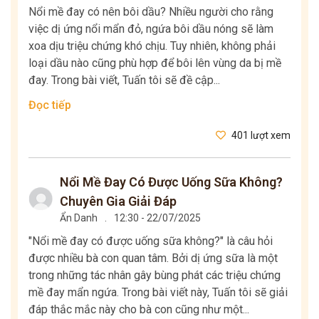
Nổi mề đay có nên bôi dầu? Nhiều người cho rằng
việc dị ứng nổi mẩn đỏ, ngứa bôi dầu nóng sẽ làm
xoa dịu triệu chứng khó chịu. Tuy nhiên, không phải
loại dầu nào cũng phù hợp để bôi lên vùng da bị mề
đay. Trong bài viết, Tuấn tôi sẽ đề cập...
Đọc tiếp
401 lượt xem
Nổi Mề Đay Có Được Uống Sữa Không?
Chuyên Gia Giải Đáp
Ẩn Danh
.
12:30 - 22/07/2025
"Nổi mề đay có được uống sữa không?" là câu hỏi
được nhiều bà con quan tâm. Bởi dị ứng sữa là một
trong những tác nhân gây bùng phát các triệu chứng
mề đay mẩn ngứa. Trong bài viết này, Tuấn tôi sẽ giải
đáp thắc mắc này cho bà con cũng như một...