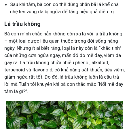
Sau khi tắm, bà con có thể dùng phần bã lá khế chà
nhẹ lên vùng da bị ngứa để tăng hiệu quả điều trị.
Lá trầu không
Bà con mình chắc hẳn không còn xa lạ với lá trầu không
– một loại dược liệu quen thuộc trong đời sống hàng
ngày. Nhưng ít ai biết rằng, loại lá này còn là “khắc tinh”
của những cơn ngứa ngáy, mẩn đỏ do mề đay, viêm da
gây ra. Lá trầu không chứa nhiều phenol, alkaloid,
terpenoid và flavonoid, có khả năng sát khuẩn, tiêu viêm,
giảm ngứa rất tốt. Do đó, lá trầu không luôn là câu trả
lời mà Tuấn tôi khuyên khi bà con thắc mắc “
Nổi mề đay
tắm lá gì?”.