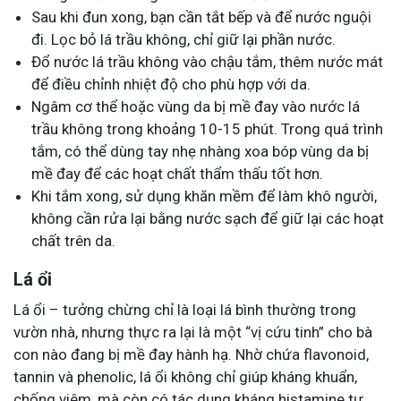
Sau khi đun xong, bạn cần tắt bếp và để nước nguội
đi. Lọc bỏ lá trầu không, chỉ giữ lại phần nước.
Đổ nước lá trầu không vào chậu tắm, thêm nước mát
để điều chỉnh nhiệt độ cho phù hợp với da.
Ngâm cơ thể hoặc vùng da bị mề đay vào nước lá
trầu không trong khoảng 10-15 phút. Trong quá trình
tắm, có thể dùng tay nhẹ nhàng xoa bóp vùng da bị
mề đay để các hoạt chất thẩm thấu tốt hơn.
Khi tắm xong, sử dụng khăn mềm để làm khô người,
không cần rửa lại bằng nước sạch để giữ lại các hoạt
chất trên da.
Lá ổi
Lá ổi – tưởng chừng chỉ là loại lá bình thường trong
vườn nhà, nhưng thực ra lại là một “vị cứu tinh” cho bà
con nào đang bị mề đay hành hạ. Nhờ chứa flavonoid,
tannin và phenolic, lá ổi không chỉ giúp kháng khuẩn,
chống viêm, mà còn có tác dụng kháng histamine tự