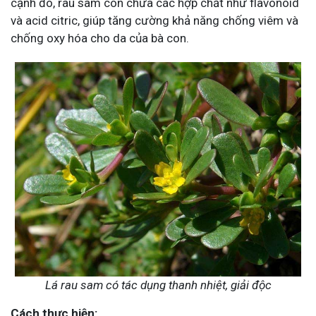
cạnh đó, rau sam còn chứa các hợp chất như flavonoid
và acid citric, giúp tăng cường khả năng chống viêm và
chống oxy hóa cho da của bà con.
Lá rau sam có tác dụng thanh nhiệt, giải độc
Cách thực hiện: