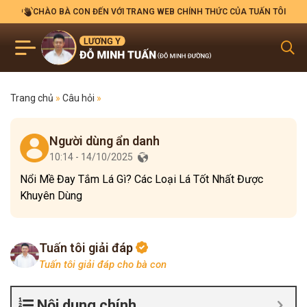
CHÀO BÀ CON ĐẾN VỚI TRANG WEB CHÍNH THỨC CỦA TUẤN TÔI
Trang chủ
»
Câu hỏi
»
Người dùng ẩn danh
10:14 - 14/10/2025
Nổi Mề Đay Tắm Lá Gì? Các Loại Lá Tốt Nhất Được
Khuyên Dùng
Tuấn tôi giải đáp
Tuấn tôi giải đáp cho bà con
Nội dung chính