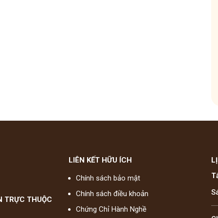
hóm
Tham gia nhóm
LIÊN KẾT HỮU ÍCH
L
T
Chính sách bảo mật
S
Chính sách điều khoản
N TRỰC THUỘC
Chứng Chỉ Hành Nghề