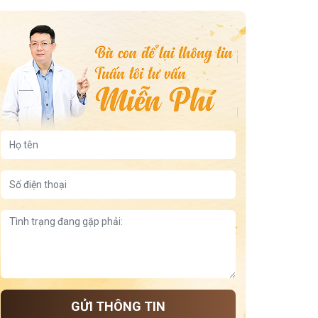
5 bài thuốc Đông y chữa viêm xoang mãn tính
3 cách xông mũi trị viêm xoang tại nhà
7 cây thuốc nam chữa viêm xoang hiệu quả nhất
trẻ bị viêm họng nhưng không ho
viêm da dị ứng ở tay
viêm họng uống nước đá
5 động tác dưỡng sinh tốt cho lưng gối
Tía tô giúp ngủ ngon
Đậu xanh giúp ngủ ngon theo cách dân gian, lành tính,
dễ làm tại nhà
Tư thế dưỡng thận và cách ngủ
Chuối tốt cho dạ dày
Giữ ấm lưng để dễ ngủ
Thảo dược giúp cải thiện mất ngủ
Công thức nấu cháo hạt sen long nhãn giúp an thần
GỬI THÔNG TIN