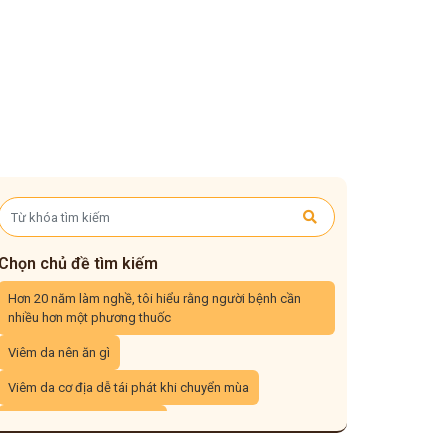
Chọn chủ đề tìm kiếm
Hơn 20 năm làm nghề, tôi hiểu rằng người bệnh cần
nhiều hơn một phương thuốc
Viêm da nên ăn gì
Viêm da cơ địa dễ tái phát khi chuyển mùa
Viêm da cơ địa tái đi tái lại